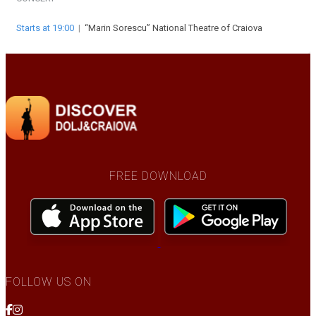
Starts at 19:00
|
“Marin Sorescu” National Theatre of Craiova
FREE DOWNLOAD
FOLLOW US ON