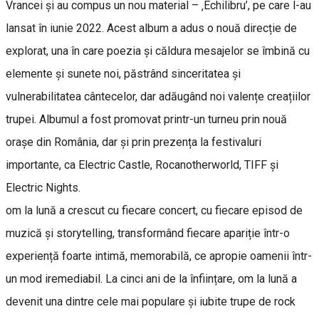
Vrancei și au compus un nou material – ‚Echilibru’, pe care l-au
lansat în iunie 2022. Acest album a adus o nouă direcție de
explorat, una în care poezia și căldura mesajelor se îmbină cu
elemente și sunete noi, păstrând sinceritatea și
vulnerabilitatea cântecelor, dar adăugând noi valențe creațiilor
trupei. Albumul a fost promovat printr-un turneu prin nouă
orașe din România, dar și prin prezența la festivaluri
importante, ca Electric Castle, Rocanotherworld, TIFF și
Electric Nights.
om la lună a crescut cu fiecare concert, cu fiecare episod de
muzică și storytelling, transformând fiecare apariție într-o
experiență foarte intimă, memorabilă, ce apropie oamenii într-
un mod iremediabil. La cinci ani de la înființare, om la lună a
devenit una dintre cele mai populare și iubite trupe de rock