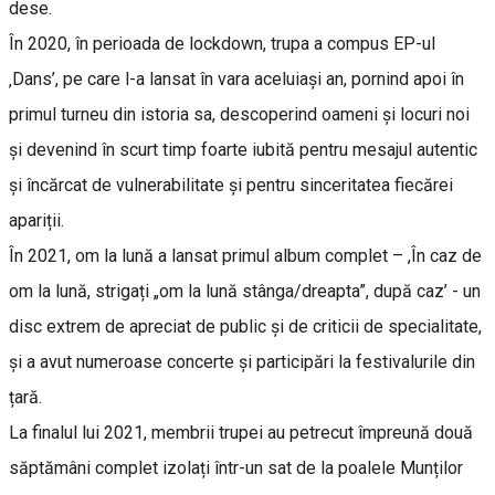
dese.
În 2020, în perioada de lockdown, trupa a compus EP-ul
‚Dans’, pe care l-a lansat în vara aceluiași an, pornind apoi în
primul turneu din istoria sa, descoperind oameni și locuri noi
și devenind în scurt timp foarte iubită pentru mesajul autentic
și încărcat de vulnerabilitate și pentru sinceritatea fiecărei
apariții.
În 2021, om la lună a lansat primul album complet – ,În caz de
om la lună, strigați „om la lună stânga/dreapta”, după caz’ - un
disc extrem de apreciat de public și de criticii de specialitate,
și a avut numeroase concerte și participări la festivalurile din
țară.
La finalul lui 2021, membrii trupei au petrecut împreună două
săptămâni complet izolați într-un sat de la poalele Munților