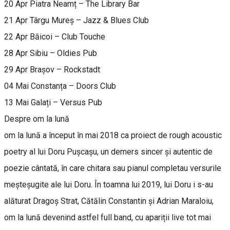
20 Apr Piatra Neamț – The Library Bar
21 Apr Târgu Mureș – Jazz & Blues Club
22 Apr Băicoi – Club Touche
28 Apr Sibiu – Oldies Pub
29 Apr Brașov – Rockstadt
04 Mai Constanța – Doors Club
13 Mai Galați – Versus Pub
Despre om la lună
om la lună a început în mai 2018 ca proiect de rough acoustic
poetry al lui Doru Pușcașu, un demers sincer și autentic de
poezie cântată, în care chitara sau pianul completau versurile
meșteșugite ale lui Doru. În toamna lui 2019, lui Doru i s-au
alăturat Dragoș Strat, Cătălin Constantin și Adrian Maraloiu,
om la lună devenind astfel full band, cu apariții live tot mai