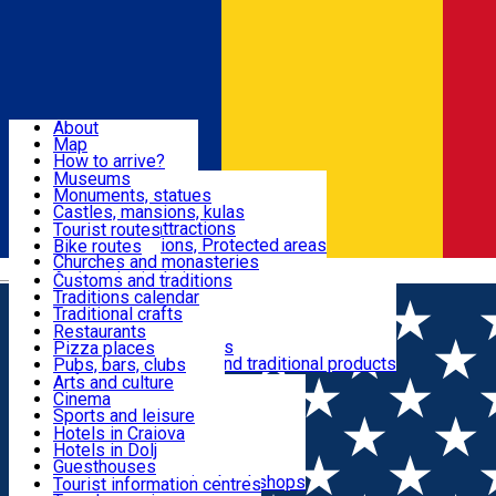
Sign In
Sign Up Free
Dolj & Craiova
About
Map
Attractions
How to arrive?
Recommendations
Museums
Tourist attractions
Monuments, statues
Routes
News
Castles, mansions, kulas
Architectural attractions
Tourist routes
Natural attractions, Protected areas
Bike routes
Customs, Traditions
Churches and monasteries
Română
Archaeological sites
Customs and traditions
Parks and gardens
Traditions calendar
Food & Drinks
Traditional crafts
Traditional cuisine
Restaurants
Wineries and vineyards
Pizza places
Leisure & Fun
Local manufacturers and traditional products
Pubs, bars, clubs
Cafes and teahouses
Arts and culture
Sweets and ice cream
Cinema
Accommodation
Fast-food
Sports and leisure
Horse riding
Hotels in Craiova
Swimming pools
Hotels in Dolj
Useful
Zoo
Guesthouses
Shopping, souvenirs, bookshops
Villas
Tourist information centres