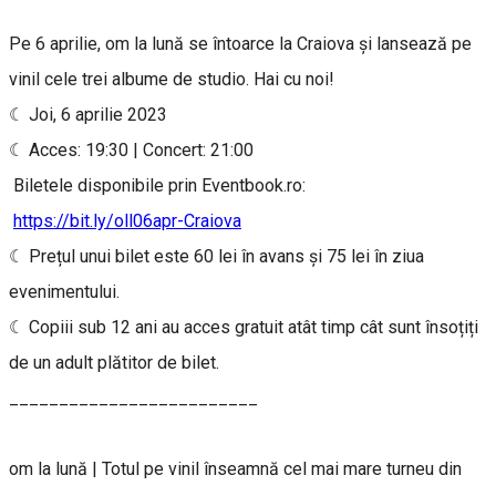
Pe 6 aprilie, om la lună se întoarce la Craiova și lansează pe
vinil cele trei albume de studio. Hai cu noi!
☾ Joi, 6 aprilie 2023
☾ Acces: 19:30 | Concert: 21:00
Biletele disponibile prin Eventbook.ro:
https://bit.ly/oll06apr-Craiova
☾ Prețul unui bilet este 60 lei în avans și 75 lei în ziua
evenimentului.
☾ Copiii sub 12 ani au acces gratuit atât timp cât sunt însoțiți
de un adult plătitor de bilet.
_________________________
om la lună | Totul pe vinil înseamnă cel mai mare turneu din