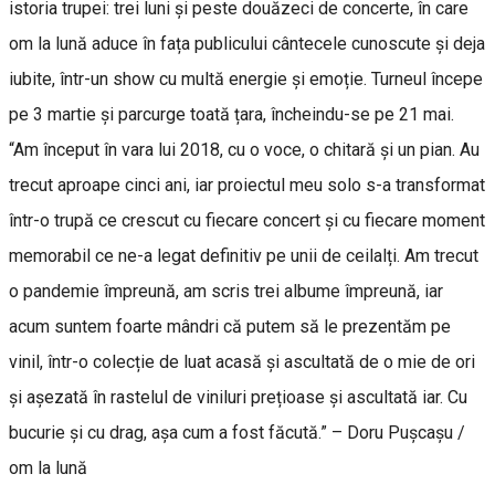
istoria trupei: trei luni și peste douăzeci de concerte, în care
om la lună aduce în fața publicului cântecele cunoscute și deja
iubite, într-un show cu multă energie și emoție. Turneul începe
pe 3 martie și parcurge toată țara, încheindu-se pe 21 mai.
“Am început în vara lui 2018, cu o voce, o chitară și un pian. Au
trecut aproape cinci ani, iar proiectul meu solo s-a transformat
într-o trupă ce crescut cu fiecare concert și cu fiecare moment
memorabil ce ne-a legat definitiv pe unii de ceilalți. Am trecut
o pandemie împreună, am scris trei albume împreună, iar
acum suntem foarte mândri că putem să le prezentăm pe
vinil, într-o colecție de luat acasă și ascultată de o mie de ori
și așezată în rastelul de viniluri prețioase și ascultată iar. Cu
bucurie și cu drag, așa cum a fost făcută.” – Doru Pușcașu /
om la lună