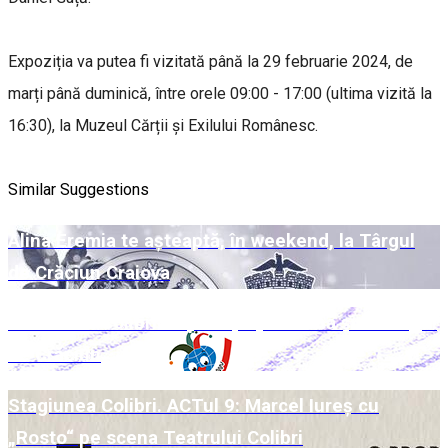
Expoziția va putea fi vizitată până la 29 februarie 2024, de
marți până duminică, între orele 09:00 - 17:00 (ultima vizită la
16:30), la Muzeul Cărții și Exilului Românesc.
Similar Suggestions
Alina Eremia te așteaptă, în weekend, la Târgul
de Crăciun Craiova
Week-end Colibri cu povești pe scenă și la Târgul
de Crăciun
Stagiunea Colibri. ACTul 9: Marcel Iureș cu
„Rosto“ pe scena Teatrului Colibri