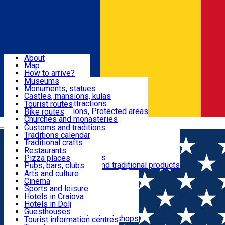
Sign In
Sign Up Free
Dolj & Craiova
About
Map
Attractions
How to arrive?
Recommendations
Museums
Tourist attractions
Monuments, statues
Routes
News
Castles, mansions, kulas
Architectural attractions
Tourist routes
Natural attractions, Protected areas
Bike routes
Customs, Traditions
Churches and monasteries
Română
Archaeological sites
Customs and traditions
Parks and gardens
Traditions calendar
Food & Drinks
Traditional crafts
Traditional cuisine
Restaurants
Wineries and vineyards
Pizza places
Leisure & Fun
Local manufacturers and traditional products
Pubs, bars, clubs
Cafes and teahouses
Arts and culture
Sweets and ice cream
Cinema
Accommodation
Fast-food
Sports and leisure
Horse riding
Hotels in Craiova
Swimming pools
Hotels in Dolj
Useful
Zoo
Guesthouses
Shopping, souvenirs, bookshops
Villas
Tourist information centres