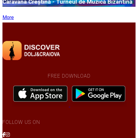
Caravana Creștină - Turneul de Muzică Bizantină
More
FREE DOWNLOAD
FOLLOW US ON