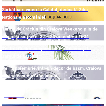
Sărbătoare vineri la Calafat, dedicată Zilei
Naționale a României
Târgul de Crăciun din Craiova Weekend plin de
magie și surprize! 22 – 23 noiembrie 2024
Teatrul Colibri cu spectacole pe scenă și la
Târgul de Crăciun
Pe 15 noiembrie, într-un decor de basm, Craiova
devine capitala Crăciunului
„Universuri paralele“, pe simezele Galeriilor
„Cromatic“