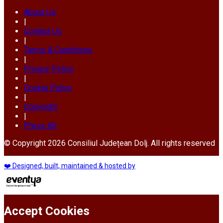
About Us
|
Contact Us
|
Terms & Conditions
|
Privacy Policy
|
Cookie Policy
|
Copyright
|
Press Kit
© Copyright 2026 Consiliul Județean Dolj. All rights reserved
❤️ Designed, built, maintained & hosted by
Accept Cookies