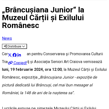
„Brâncușiana Junior“ la
Muzeul Cărții și Exilului
Românesc
News
Distribuie
Centrul Judeţean pentru Conservarea şi Promovarea Culturii
Tradiţionale Dolj și Asociația Seniori Art Craiova vernisează
Copied!
luni, 19 februarie 2024, ora 12:00
, la Muzeul Cărții și Exilului
Românesc, expoziția
„Brâncușiana Junior - expoziție de
pictură dedicată lui Brâncuși, cel mai bun mesager al
României, la 148 de ani de la nașterea sa“.
Lucrările expuse pe simezele Muzeului Cărții și Exilului