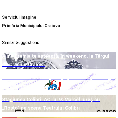
Serviciul Imagine
Primăria Municipiului Craiova
Similar Suggestions
Alina Eremia te așteaptă, în weekend, la Târgul
de Crăciun Craiova
Week-end Colibri cu povești pe scenă și la Târgul
de Crăciun
Stagiunea Colibri. ACTul 9: Marcel Iureș cu
„Rosto“ pe scena Teatrului Colibri