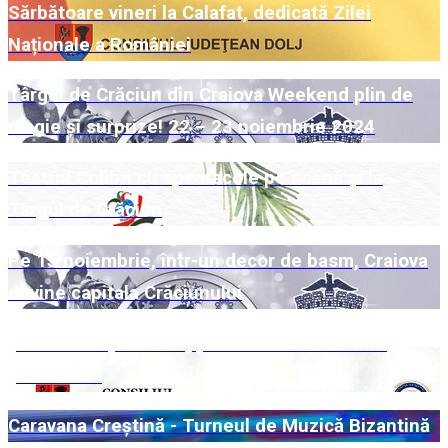
Sărbătoare vineri la Calafat, dedicată Zilei
Naționale a României
Târgul de Crăciun din Craiova Weekend plin de
magie și surprize! 22 – 23 noiembrie 2024
Teatrul Colibri cu spectacole pe scenă și la
Târgul de Crăciun
Pe 15 noiembrie, într-un decor de basm, Craiova
devine capitala Crăciunului
„Universuri paralele“, pe simezele Galeriilor
„Cromatic“
Caravana Creștină - Turneul de Muzică Bizantină