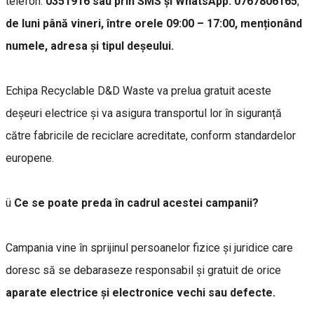
telefon:
0351916 sau prin SMS și WhatsApp: 0767806165
,
de luni până vineri, între orele 09:00 – 17:00, menționând
numele, adresa și tipul deșeului.
Echipa Recyclable D&D Waste va prelua gratuit aceste
deșeuri electrice și va asigura transportul lor în siguranță
către fabricile de reciclare acreditate, conform standardelor
europene.
ü
Ce se poate preda în cadrul acestei campanii?
Campania vine în sprijinul persoanelor fizice și juridice care
doresc să se debaraseze responsabil și gratuit de orice
aparate electrice și electronice vechi sau defecte.