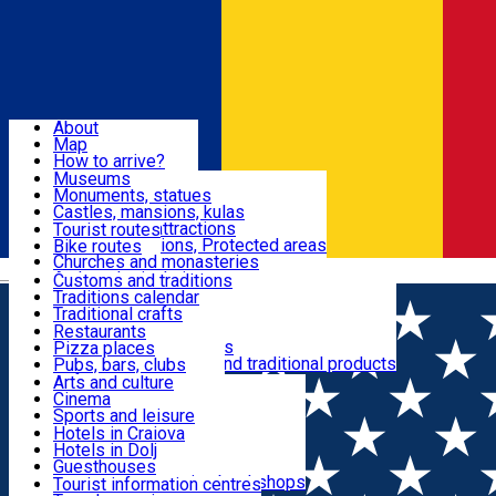
Sign In
Sign Up Free
Dolj & Craiova
About
Map
Attractions
How to arrive?
Recommendations
Museums
Tourist attractions
Monuments, statues
Routes
News
Castles, mansions, kulas
Architectural attractions
Tourist routes
Natural attractions, Protected areas
Bike routes
Customs, Traditions
Churches and monasteries
Română
Archaeological sites
Customs and traditions
Parks and gardens
Traditions calendar
Food & Drinks
Traditional crafts
Traditional cuisine
Restaurants
Wineries and vineyards
Pizza places
Leisure & Fun
Local manufacturers and traditional products
Pubs, bars, clubs
Cafes and teahouses
Arts and culture
Sweets and ice cream
Cinema
Accommodation
Fast-food
Sports and leisure
Horse riding
Hotels in Craiova
Swimming pools
Hotels in Dolj
Useful
Zoo
Guesthouses
Shopping, souvenirs, bookshops
Villas
Tourist information centres