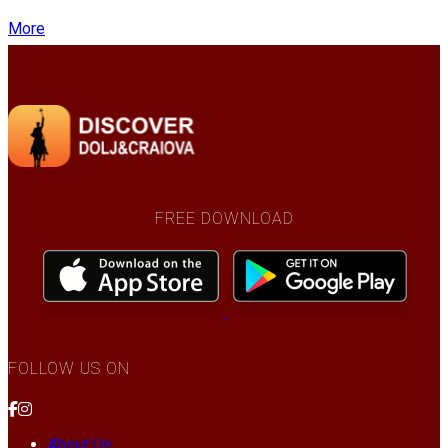
More
FREE DOWNLOAD
FOLLOW US ON
About Us