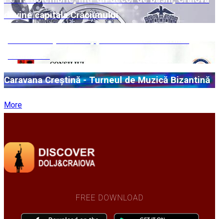
devine capitala Crăciunului
„Universuri paralele“, pe simezele Galeriilor
„Cromatic“
Caravana Creștină - Turneul de Muzică Bizantină
More
FREE DOWNLOAD