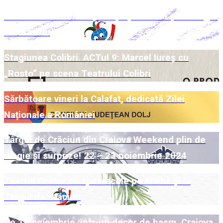
Week-end Colibri cu povești pe scenă și la Târgul
de Crăciun
Stagiunea Colibri. ACTul 9: Marcel Iureș cu
„Rosto“ pe scena Teatrului Colibri
Sărbătoare vineri la Calafat, dedicată Zilei
Naționale a României
Târgul de Crăciun din Craiova Weekend plin de
magie și surprize! 22 – 23 noiembrie 2024
Teatrul Colibri cu spectacole pe scenă și la
Târgul de Crăciun
Pe 15 noiembrie, într-un decor de basm, Craiova