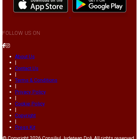
FOLLOW US ON
About Us
|
Contact Us
|
Terms & Conditions
|
Privacy Policy
|
Cookie Policy
|
Copyright
|
Press Kit
© Copyright 2026 Consiliul Județean Dolj. All rights reserved