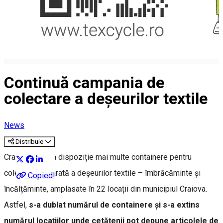
Continuă campania de
colectare a deșeurilor textile
News
Distribuie
Craiovenii au la dispoziție mai multe containere pentru
colectare separată a deșeurilor textile – îmbrăcăminte și
Copied!
încălțăminte, amplasate în 22 locații din municipiul Craiova.
Astfel,
s-a dublat numărul de containere și s-a extins
numărul locațiilor unde cetățenii pot depune articolele de