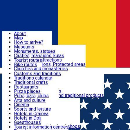
Sign In
Sign Up Free
Dolj & Craiova
About
Map
Attractions
How to arrive?
Recommendations
Museums
Tourist attractions
Monuments, statues
Routes
News
Castles, mansions, kulas
Architectural attractions
Tourist routes
Natural attractions, Protected areas
Bike routes
Customs, Traditions
Churches and monasteries
Română
Archaeological sites
Customs and traditions
Parks and gardens
Traditions calendar
Food & Drinks
Traditional crafts
Traditional cuisine
Restaurants
Wineries and vineyards
Pizza places
Leisure & Fun
Local manufacturers and traditional products
Pubs, bars, clubs
Cafes and teahouses
Arts and culture
Sweets and ice cream
Cinema
Accommodation
Fast-food
Sports and leisure
Horse riding
Hotels in Craiova
Swimming pools
Hotels in Dolj
Useful
Zoo
Guesthouses
Shopping, souvenirs, bookshops
Villas
Tourist information centres