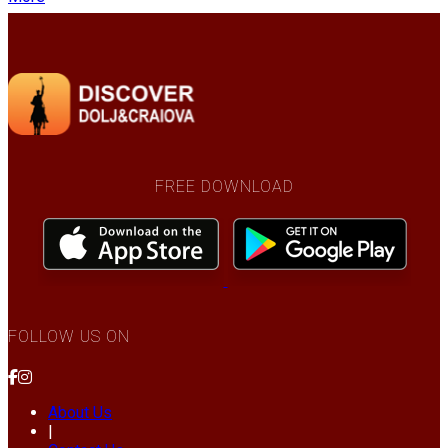
FREE DOWNLOAD
FOLLOW US ON
About Us
|