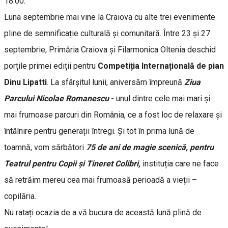
18.00.
Luna septembrie mai vine la Craiova cu alte trei evenimente
pline de semnificație culturală și comunitară. Între 23 și 27
septembrie, Primăria Craiova și Filarmonica Oltenia deschid
porțile primei ediții pentru
Competiția Internațională de pian
Dinu Lipatti
. La sfârșitul lunii, aniversăm împreună
Ziua
Parcului Nicolae Romanescu
- unul dintre cele mai mari și
mai frumoase parcuri din România, ce a fost loc de relaxare și
întâlnire pentru generații întregi. Și tot în prima lună de
toamnă, vom sărbători
75 de ani de magie scenică, pentru
Teatrul pentru Copii și Tineret Colibri,
instituția care ne face
să retrăim mereu cea mai frumoasă perioadă a vieții –
copilăria.
Nu ratați ocazia de a vă bucura de această lună plină de