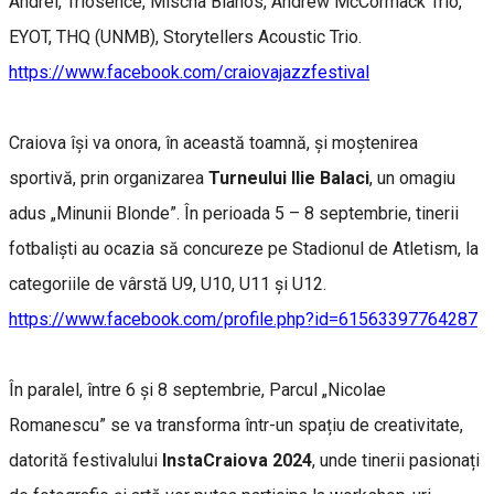
Andrei, Triosence, Mischa Blanos, Andrew McCormack Trio,
EYOT, THQ (UNMB), Storytellers Acoustic Trio.
https://www.facebook.com/craiovajazzfestival
Craiova își va onora, în această toamnă, și moștenirea
sportivă, prin organizarea
Turneului Ilie Balaci
, un omagiu
adus „Minunii Blonde”. În perioada 5 – 8 septembrie, tinerii
fotbaliști au ocazia să concureze pe Stadionul de Atletism, la
categoriile de vârstă U9, U10, U11 și U12.
https://www.facebook.com/profile.php?id=61563397764287
În paralel, între 6 și 8 septembrie, Parcul „Nicolae
Romanescu” se va transforma într-un spațiu de creativitate,
datorită festivalului
InstaCraiova 2024
, unde tinerii pasionați