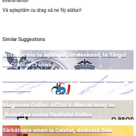
evenimente!
Vă așteptăm cu drag să ne fiți alături!
Similar Suggestions
Alina Eremia te așteaptă, în weekend, la Târgul
de Crăciun Craiova
Week-end Colibri cu povești pe scenă și la Târgul
de Crăciun
Stagiunea Colibri. ACTul 9: Marcel Iureș cu
„Rosto“ pe scena Teatrului Colibri
Sărbătoare vineri la Calafat, dedicată Zilei