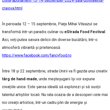
china-abonament-13-14-september-2024-sala-polivalenta-
craiova.html
În perioada 12 – 15 septembrie, Piața Mihai Viteazul se
transformă într-un paradis culinar cu
eStrada Food Festival
.
Aici, veți putea savura delicii din diverse bucătării, într-o
atmosferă vibrantă și prietenoasă.
https://www.facebook.com/fancyfood.ro
Între 18 și 22 septembrie, strada Unirii va fi gazda unui creativ
târg de hand-made
, unde meșteșugarii își vor expune
creațiile unice. Este șansa ideală să explorezi și să susții
talentul artiștilor locali. Nu rata ocazia de a descoperi cele mai
noi creații artistice, într-un cadru plin de energie și