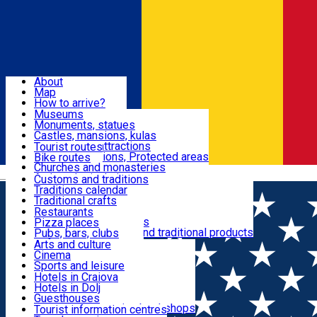
Sign In
Sign Up Free
Dolj & Craiova
About
Map
Attractions
How to arrive?
Recommendations
Museums
Tourist attractions
Monuments, statues
Routes
News
Castles, mansions, kulas
Architectural attractions
Tourist routes
Natural attractions, Protected areas
Bike routes
Customs, Traditions
Churches and monasteries
Română
Archaeological sites
Customs and traditions
Parks and gardens
Traditions calendar
Food & Drinks
Traditional crafts
Traditional cuisine
Restaurants
Wineries and vineyards
Pizza places
Leisure & Fun
Local manufacturers and traditional products
Pubs, bars, clubs
Cafes and teahouses
Arts and culture
Sweets and ice cream
Cinema
Accommodation
Fast-food
Sports and leisure
Horse riding
Hotels in Craiova
Swimming pools
Hotels in Dolj
Useful
Zoo
Guesthouses
Shopping, souvenirs, bookshops
Villas
Tourist information centres