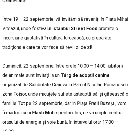
creativitate!
Între 19 – 22 septembrie, vă invităm să reveniți în Piața Mihai
Viteazul, unde festivalul
Istanbul Street Food
promite o
incursiune gustativă în cultura turcească, cu preparate
tradiționale care te vor face să revii zi de zi!
Duminică, 22 septembrie, între orele 10.00 – 14.00, iubitorii
de animale sunt invitați la un
Târg de adopții canine
,
organizat de Salubritate Craiova în Parcul Nicolae Romanescu,
zona Foișor, unde micuțele suflete așteaptă să-și găsească o
familie. Tot pe 22 septembrie, dar în Piața Frații Buzești, vom
fi martorii unui
Flash Mob
spectaculos, ce va umple centrul
orașului de energie și voie bună, în intervalul orar 17.00 –