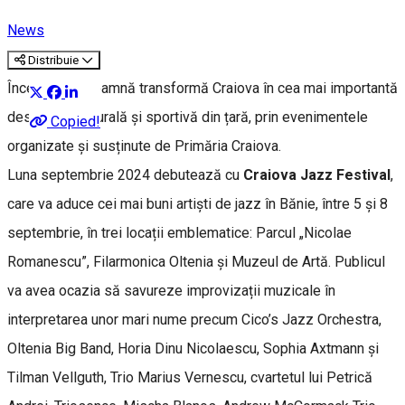
News
Distribuie
Începutul de toamnă transformă Craiova în cea mai importantă
destinație culturală și sportivă din țară, prin evenimentele
Copied!
organizate și susținute de Primăria Craiova.
Luna septembrie 2024 debutează cu
Craiova Jazz Festival
,
care va aduce cei mai buni artiști de jazz în Bănie, între 5 și 8
septembrie, în trei locații emblematice: Parcul „Nicolae
Romanescu”, Filarmonica Oltenia și Muzeul de Artă. Publicul
va avea ocazia să savureze improvizații muzicale în
interpretarea unor mari nume precum Cico’s Jazz Orchestra,
Oltenia Big Band, Horia Dinu Nicolaescu, Sophia Axtmann și
Tilman Vellguth, Trio Marius Vernescu, cvartetul lui Petrică