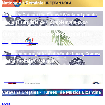
Naționale a României
Târgul de Crăciun din Craiova Weekend plin de
magie și surprize! 22 – 23 noiembrie 2024
Teatrul Colibri cu spectacole pe scenă și la
Târgul de Crăciun
Pe 15 noiembrie, într-un decor de basm, Craiova
devine capitala Crăciunului
„Universuri paralele“, pe simezele Galeriilor
„Cromatic“
Caravana Creștină - Turneul de Muzică Bizantină
More