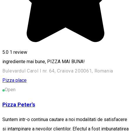
5.0
1 review
ingrediente mai bune, PIZZA MAI BUNA!
Bulevardul Carol I nr. 64, Craiova 200061, Romania
Pizza place
Open
Pizza Peter's
Suntem intr-o continua cautare a noi modalitati de satisfacere
si intampinare a nevoilor clientilor. Efectul a fost imbunatatirea