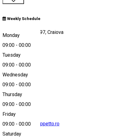
Weekly Schedule
Bld. Decebal , Nr. 97, Craiova
Monday
09:00
-
00:00
Tuesday
Map
09:00
-
00:00
Wednesday
09:00
-
00:00
0720734755
Thursday
09:00
-
00:00
Friday
contact@pizzageppetto.ro
09:00
-
00:00
Saturday