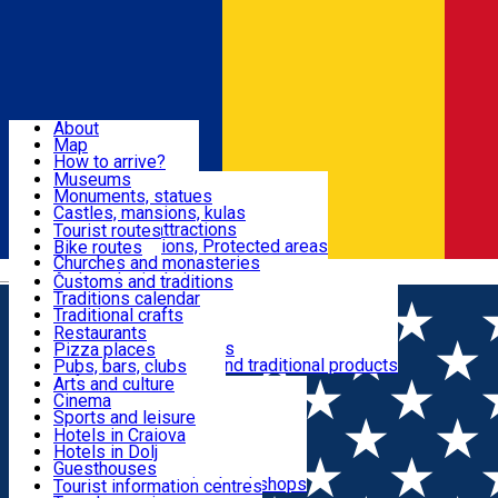
Sign In
Sign Up Free
Dolj & Craiova
About
Map
Attractions
How to arrive?
Recommendations
Museums
Tourist attractions
Monuments, statues
Routes
News
Castles, mansions, kulas
Architectural attractions
Tourist routes
Natural attractions, Protected areas
Bike routes
Customs, Traditions
Churches and monasteries
Română
Archaeological sites
Customs and traditions
Parks and gardens
Traditions calendar
Food & Drinks
Traditional crafts
Traditional cuisine
Restaurants
Wineries and vineyards
Pizza places
Leisure & Fun
Local manufacturers and traditional products
Pubs, bars, clubs
Cafes and teahouses
Arts and culture
Sweets and ice cream
Cinema
Accommodation
Fast-food
Sports and leisure
Horse riding
Hotels in Craiova
Swimming pools
Hotels in Dolj
Useful
Zoo
Guesthouses
Shopping, souvenirs, bookshops
Villas
Tourist information centres