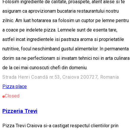
Folosim ingrediente de calitate, proaspete, atent alese si te
asiguram ca aprovizionam bucataria restaurantului nostru
zilnic. Am luat hotararea sa folosim un cuptor pe lemne pentru
a coace pe indelete pizza. Lemnele sunt de esenta tare,
astfel incat ingredientele isi pastraza aroma si proprietatile
nutritive, focul neschimband gustul alimentelor. In permanenta
dorim sa ne perfectionam si invatam tehnici noi in arta culinara
de la cei mai cunoscuti chefi din domeniu.
Strada Henri Coandă nr.53, Craiova 200727, Romania
Pizza place
Closed
Pizzeria Trevi
Pizza Trevi Craiova si-a castigat respectul clientiilor prin