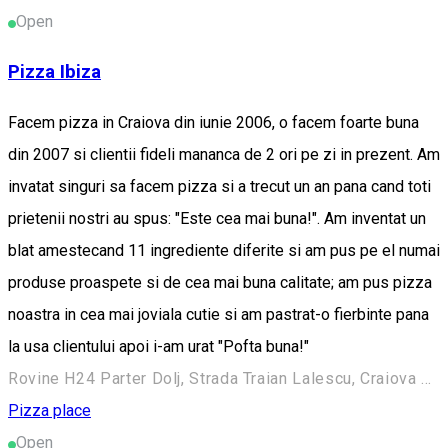
Open
Pizza Ibiza
Facem pizza in Craiova din iunie 2006, o facem foarte buna
din 2007 si clientii fideli mananca de 2 ori pe zi in prezent. Am
invatat singuri sa facem pizza si a trecut un an pana cand toti
prietenii nostri au spus: "Este cea mai buna!". Am inventat un
blat amestecand 11 ingrediente diferite si am pus pe el numai
produse proaspete si de cea mai buna calitate; am pus pizza
noastra in cea mai joviala cutie si am pastrat-o fierbinte pana
la usa clientului apoi i-am urat "Pofta buna!"
Rovine H24 Parter Dolj, Strada Traian Lalescu, Craiova 200040, Romania
Pizza place
Open