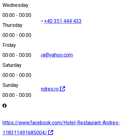
Wednesday
00:00
-
00:00
+40 251 510 110
•
+40 351 444 433
Thursday
00:00
-
00:00
Friday
andreshotel.craiova@yahoo.com
00:00
-
00:00
Saturday
00:00
-
00:00
Sunday
http://www.hotelandres.ro
00:00
-
00:00
https://www.facebook.com/Hotel-Restaurant-Andres-
118311491685004/