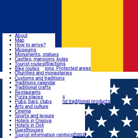
Sign In
Sign Up Free
Dolj & Craiova
About
Map
Attractions
How to arrive?
Recommendations
Museums
Tourist attractions
Monuments, statues
Routes
News
Castles, mansions, kulas
Architectural attractions
Tourist routes
Natural attractions, Protected areas
Bike routes
Customs, Traditions
Churches and monasteries
Română
Archaeological sites
Customs and traditions
Parks and gardens
Traditions calendar
Food & Drinks
Traditional crafts
Traditional cuisine
Restaurants
Wineries and vineyards
Pizza places
Leisure & Fun
Local manufacturers and traditional products
Pubs, bars, clubs
Cafes and teahouses
Arts and culture
Sweets and ice cream
Cinema
Accommodation
Fast-food
Sports and leisure
Horse riding
Hotels in Craiova
Swimming pools
Hotels in Dolj
Useful
Zoo
Guesthouses
Shopping, souvenirs, bookshops
Villas
Tourist information centres