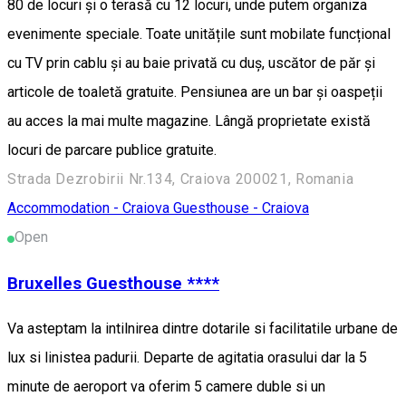
80 de locuri și o terasă cu 12 locuri, unde putem organiza
evenimente speciale. Toate unitățile sunt mobilate funcțional
cu TV prin cablu și au baie privată cu duș, uscător de păr și
articole de toaletă gratuite. Pensiunea are un bar și oaspeții
au acces la mai multe magazine. Lângă proprietate există
locuri de parcare publice gratuite.
Strada Dezrobirii Nr.134, Craiova 200021, Romania
Accommodation - Craiova
Guesthouse - Craiova
Open
Bruxelles Guesthouse ****
Va asteptam la intilnirea dintre dotarile si facilitatile urbane de
lux si linistea padurii. Departe de agitatia orasului dar la 5
minute de aeroport va oferim 5 camere duble si un