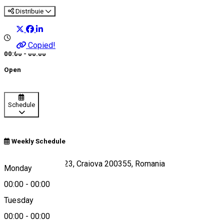
Distribuie
Copied!
00:00 - 00:00
Open
Schedule
Weekly Schedule
Bulevardul 1 Mai 23, Craiova 200355, Romania
Monday
00:00
-
00:00
Tuesday
Map
00:00
-
00:00