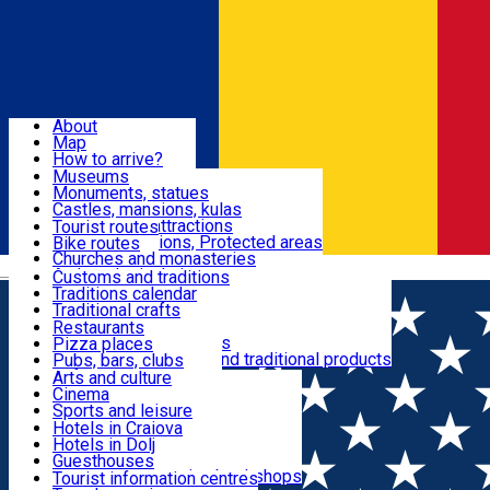
Sign In
Sign Up Free
Dolj & Craiova
About
Map
Attractions
How to arrive?
Recommendations
Museums
Tourist attractions
Monuments, statues
Routes
News
Castles, mansions, kulas
Architectural attractions
Tourist routes
Natural attractions, Protected areas
Bike routes
Customs, Traditions
Churches and monasteries
Română
Archaeological sites
Customs and traditions
Parks and gardens
Traditions calendar
Food & Drinks
Traditional crafts
Traditional cuisine
Restaurants
Wineries and vineyards
Pizza places
Leisure & Fun
Local manufacturers and traditional products
Pubs, bars, clubs
Cafes and teahouses
Arts and culture
Sweets and ice cream
Cinema
Accommodation
Fast-food
Sports and leisure
Horse riding
Hotels in Craiova
Swimming pools
Hotels in Dolj
Useful
Zoo
Guesthouses
Shopping, souvenirs, bookshops
Villas
Tourist information centres