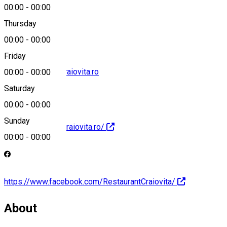
00:00
-
00:00
0251 487 217
Thursday
00:00
-
00:00
Friday
rezervari@hotelcraiovita.ro
00:00
-
00:00
Saturday
00:00
-
00:00
Sunday
http://www.hotelcraiovita.ro/
00:00
-
00:00
https://www.facebook.com/RestaurantCraiovita/
About