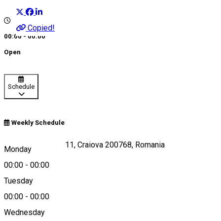
Copied!
00:00 - 00:00
Open
Schedule
Weekly Schedule
Calea Severinului 11, Craiova 200768, Romania
Monday
00:00
-
00:00
Tuesday
Map
00:00
-
00:00
Wednesday