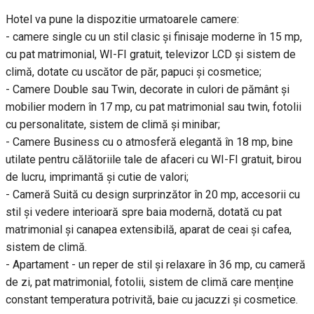
Hotel va pune la dispozitie urmatoarele camere:
- camere single cu un stil clasic și finisaje moderne în 15 mp,
cu pat matrimonial, WI-FI gratuit, televizor LCD și sistem de
climă, dotate cu uscător de păr, papuci și cosmetice;
- Camere Double sau Twin, decorate in culori de pământ și
mobilier modern în 17 mp, cu pat matrimonial sau twin, fotolii
cu personalitate, sistem de climă și minibar;
- Camere Business cu o atmosferă elegantă în 18 mp, bine
utilate pentru călătoriile tale de afaceri cu WI-FI gratuit, birou
de lucru, imprimantă și cutie de valori;
- Cameră Suită cu design surprinzător în 20 mp, accesorii cu
stil și vedere interioară spre baia modernă, dotată cu pat
matrimonial și canapea extensibilă, aparat de ceai și cafea,
sistem de climă.
- Apartament - un reper de stil și relaxare în 36 mp, cu cameră
de zi, pat matrimonial, fotolii, sistem de climă care menține
constant temperatura potrivită, baie cu jacuzzi și cosmetice.