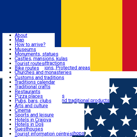
Sign In
Sign Up Free
Dolj & Craiova
About
Map
Attractions
How to arrive?
Recommendations
Museums
Tourist attractions
Monuments, statues
Routes
News
Castles, mansions, kulas
Architectural attractions
Tourist routes
Natural attractions, Protected areas
Bike routes
Customs, Traditions
Churches and monasteries
Română
Archaeological sites
Customs and traditions
Parks and gardens
Traditions calendar
Food & Drinks
Traditional crafts
Traditional cuisine
Restaurants
Wineries and vineyards
Pizza places
Leisure & Fun
Local manufacturers and traditional products
Pubs, bars, clubs
Cafes and teahouses
Arts and culture
Sweets and ice cream
Cinema
Accommodation
Fast-food
Sports and leisure
Horse riding
Hotels in Craiova
Swimming pools
Hotels in Dolj
Useful
Zoo
Guesthouses
Shopping, souvenirs, bookshops
Villas
Tourist information centres