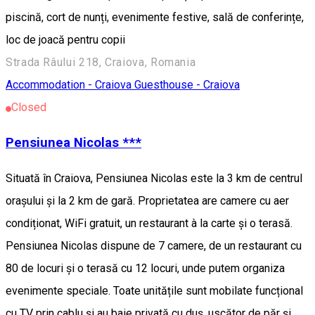
piscină, cort de nunți, evenimente festive, sală de conferințe,
loc de joacă pentru copii
Strada Râului 218, Craiova, Romania
Accommodation - Craiova
Guesthouse - Craiova
Closed
Pensiunea Nicolas ***
Situată în Craiova, Pensiunea Nicolas este la 3 km de centrul
orașului și la 2 km de gară. Proprietatea are camere cu aer
condiționat, WiFi gratuit, un restaurant à la carte și o terasă.
Pensiunea Nicolas dispune de 7 camere, de un restaurant cu
80 de locuri și o terasă cu 12 locuri, unde putem organiza
evenimente speciale. Toate unitățile sunt mobilate funcțional
cu TV prin cablu și au baie privată cu duș, uscător de păr și