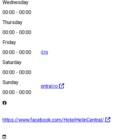
Wednesday
00:00
-
00:00
+40 757 666 999
Thursday
00:00
-
00:00
Friday
hotel@helincentral.ro
00:00
-
00:00
Saturday
00:00
-
00:00
Sunday
http://www.helincentral.ro
00:00
-
00:00
https://www.facebook.com/HotelHelinCentral/