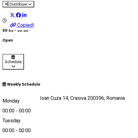
Distribuie
Copied!
00:00 - 00:00
Open
Schedule
Weekly Schedule
Strada Alexandru Ioan Cuza 14, Craiova 200396, Romania
Monday
00:00
-
00:00
Tuesday
Map
00:00
-
00:00