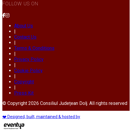
FOLLOW US ON
About Us
|
Contact Us
|
Terms & Conditions
|
Privacy Policy
|
Cookie Policy
|
Copyright
|
Press Kit
© Copyright 2026 Consiliul Județean Dolj. All rights reserved
❤️ Designed, built, maintained & hosted by