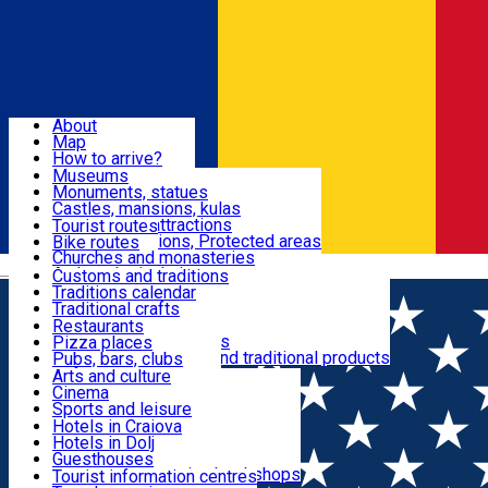
Sign In
Sign Up Free
Dolj & Craiova
About
Map
Attractions
How to arrive?
Recommendations
Museums
Tourist attractions
Monuments, statues
Routes
News
Castles, mansions, kulas
Architectural attractions
Tourist routes
Natural attractions, Protected areas
Bike routes
Customs, Traditions
Churches and monasteries
Română
Archaeological sites
Customs and traditions
Parks and gardens
Traditions calendar
Food & Drinks
Traditional crafts
Traditional cuisine
Restaurants
Wineries and vineyards
Pizza places
Leisure & Fun
Local manufacturers and traditional products
Pubs, bars, clubs
Cafes and teahouses
Arts and culture
Sweets and ice cream
Cinema
Accommodation
Fast-food
Sports and leisure
Horse riding
Hotels in Craiova
Swimming pools
Hotels in Dolj
Useful
Zoo
Guesthouses
Shopping, souvenirs, bookshops
Villas
Tourist information centres