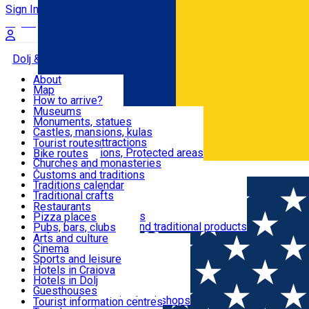
Sign In
Sign Up Free
Dolj & Craiova
About
Map
Attractions
How to arrive?
Recommendations
Museums
Tourist attractions
Monuments, statues
Routes
News
Castles, mansions, kulas
Architectural attractions
Tourist routes
Natural attractions, Protected areas
Bike routes
Customs, Traditions
Churches and monasteries
Română
Archaeological sites
Customs and traditions
Parks and gardens
Traditions calendar
Food & Drinks
Traditional crafts
Traditional cuisine
Restaurants
Wineries and vineyards
Pizza places
Leisure & Fun
Local manufacturers and traditional products
Pubs, bars, clubs
Cafes and teahouses
Arts and culture
Sweets and ice cream
Cinema
Accommodation
Fast-food
Sports and leisure
Horse riding
Hotels in Craiova
Swimming pools
Hotels in Dolj
Useful
Zoo
Guesthouses
Shopping, souvenirs, bookshops
Villas
Tourist information centres