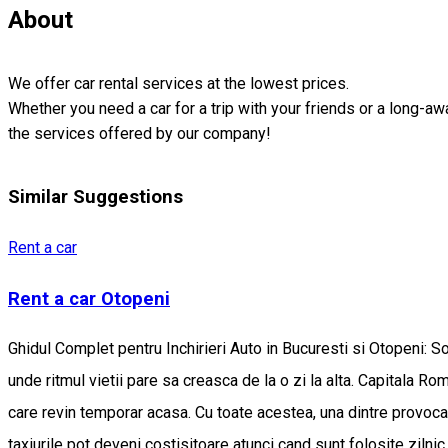
About
We offer car rental services at the lowest prices.
Whether you need a car for a trip with your friends or a long-awa
the services offered by our company!
Similar Suggestions
Rent a car
Rent a car Otopeni
Ghidul Complet pentru Inchirieri Auto in Bucuresti si Otopeni: Solutii avantajoase fara garantie si livrare la adresa de la InchirieriAuto-Otopeni.com Bucurestiul este un oras in continua miscare, unde ritmul vietii pare sa creasca de la o zi la alta. Capitala Romaniei atrage anual milioane de vizitatori, fie ca este vorba despre turisti, oameni de afaceri sau romani stabiliti in strainatate care revin temporar acasa. Cu toate acestea, una dintre provocarile majore ramane mobilitatea. Transportul public este adesea aglomerat si greu de anticipat, iar aplicatiile de ride-sharing sau taxiurile pot deveni costisitoare atunci cand sunt folosite zilnic. Intr-un astfel de context, inchirierea unei masini ramane cea mai eficienta metoda de a te deplasa liber, confortabil si in siguranta. Iar atunci cand vorbim despre rent a car in Bucuresti cu disponibilitate la adresa sau direct in Aeroportul Henri Coanda Otopeni, un nume a reusit sa atraga atentia si sa castige increderea clientilor: InchirieriAuto-Otopeni.com. Aceasta companie se diferentiaza printr-un pachet de avantaje greu de ignorat – inchirieri auto fara garantie si posibilitatea de livrare a masinii direct la adresa dorita. De ce sa alegi inchirierea unei masini in Bucuresti? Pentru vizitatorii capitalei, dar si pentru localnici, o masina inchiriata aduce o serie de beneficii esentiale: Mobilitate totala – Ai libertatea de a-ti organiza singur traseul si programul, fara restrictii legate de transportul public. Economie de timp – In traficul aglomerat al Bucurestiului, o masina proprie iti permite sa alegi rutele cele mai rapide si sa eviti pierderile de timp. Confort – Mai ales pentru familii sau grupuri, masina ofera intimitate si spatiu pentru bagaje sau cumparaturi. Costuri controlate – Inchirierea pe mai multe zile se dovedeste adesea mai accesibila decat utilizarea constanta a taxiurilor sau a aplicatiilor de transport. Otopeni – centrul inchirierilor auto din Romania Pentru multi calatori, primul contact cu Bucurestiul are loc pe Aeroportul International Henri Coanda Otopeni. Aici, cererea pentru masini de inchiriat este uriasa, iar companiile de rent a car s-au adaptat oferind servicii rapide si flexibile. InchirieriAuto-Otopeni.com ofera clientilor posibilitatea de a ridica masina imediat dupa aterizare. Astfel, timpul este economisit, iar calatoria incepe fara complicatii. In plus, spre deosebire de multe companii de profil, aici nu se solicita garantie financiara, un avantaj important pentru cei care nu doresc sa aiba sume blocate pe card. Inchirieri auto fara garantie – un avantaj real In mod obisnuit, firmele de rent a car cer o garantie de cateva sute de euro la momentul inchirierii. Aceasta suma este blocata pe cardul clientului si eliberata doar la returnarea masinii, daca totul este in regula. InchirieriAuto-Otopeni.com a ales sa elimine acest obstacol si sa ofere servicii fara garantie. Astfel, clientii platesc doar costul inchirierii si pot folosi liber resursele financiare pentru calatorie, cazare sau alte activitati. Acest model de business aduce multiple avantaje: Accesibilitate pentru cei care nu detin carduri de credit sau prefera sa evite blocarea banilor. Simplificarea procesului de inchiriere, fara proceduri bancare inutile. Incredere intre companie si client, reflectata in