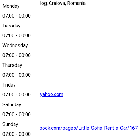
Strada V. G. Paleolog, Craiova, Romania
Monday
07:00
-
00:00
Tuesday
Map
07:00
-
00:00
Wednesday
07:00
-
00:00
+40760516301
Thursday
07:00
-
00:00
Friday
rentacar.craiova@yahoo.com
07:00
-
00:00
Saturday
07:00
-
00:00
Sunday
https://www.facebook.com/pages/Little-Sofia-Rent-a-Car/1
07:00
-
00:00