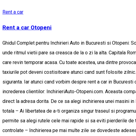
Rent a car
Rent a car Otopeni
Ghidul Complet pentru Inchirieri Auto in Bucuresti si Otopeni: Solutii avantajoase fara garantie si livrare la adresa de la InchirieriAuto-Otopeni.com Bucurestiul este un oras in continua miscare, unde ritmul vietii pare sa creasca de la o zi la alta. Capitala Romaniei atrage anual milioane de vizitatori, fie ca este vorba despre turisti, oameni de afaceri sau romani stabiliti in strainatate care revin temporar acasa. Cu toate acestea, una dintre provocarile majore ramane mobilitatea. Transportul public este adesea aglomerat si greu de anticipat, iar aplicatiile de ride-sharing sau taxiurile pot deveni costisitoare atunci cand sunt folosite zilnic. Intr-un astfel de context, inchirierea unei masini ramane cea mai eficienta metoda de a te deplasa liber, confortabil si in siguranta. Iar atunci cand vorbim despre rent a car in Bucuresti cu disponibilitate la adresa sau direct in Aeroportul Henri Coanda Otopeni, un nume a reusit sa atraga atentia si sa castige increderea clientilor: InchirieriAuto-Otopeni.com. Aceasta companie se diferentiaza printr-un pachet de avantaje greu de ignorat – inchirieri auto fara garantie si posibilitatea de livrare a masinii direct la adresa dorita. De ce sa alegi inchirierea unei masini in Bucuresti? Pentru vizitatorii capitalei, dar si pentru localnici, o masina inchiriata aduce o serie de beneficii esentiale: Mobilitate totala – Ai libertatea de a-ti organiza singur traseul si programul, fara restrictii legate de transportul public. Economie de timp – In traficul aglomerat al Bucurestiului, o masina proprie iti permite sa alegi rutele cele mai rapide si sa eviti pierderile de timp. Confort – Mai ales pentru familii sau grupuri, masina ofera intimitate si spatiu pentru bagaje sau cumparaturi. Costuri controlate – Inchirierea pe mai multe zile se dovedeste adesea mai accesibila decat utilizarea constanta a taxiurilor sau a aplicatiilor de transport. Otopeni – centrul inchirierilor auto din Romania Pentru multi calatori, primul contact cu Bucurestiul are loc pe Aeroportul International Henri Coanda Otopeni. Aici, cererea pentru masini de inchiriat este uriasa, iar companiile de rent a car s-au adaptat oferind servicii rapide si flexibile. InchirieriAuto-Otopeni.com ofera clientilor posibilitatea de a ridica masina imediat dupa aterizare. Astfel, timpul este economisit, iar calatoria incepe fara complicatii. In plus, spre deosebire de multe companii de profil, aici nu se solicita garantie financiara, un avantaj important pentru cei care nu doresc sa aiba sume blocate pe card. Inchirieri auto fara garantie – un avantaj real In mod obisnuit, firmele de rent a car cer o garantie de cateva sute de euro la momentul inchirierii. Aceasta suma este blocata pe cardul clientului si eliberata doar la returnarea masinii, daca totul este in regula. InchirieriAuto-Otopeni.com a ales sa elimine acest obstacol si sa ofere servicii fara garantie. Astfel, clientii platesc doar costul inchirierii si pot folosi liber resursele financiare pentru calatorie, cazare sau alte activitati. Acest model de business aduce multiple avantaje: Accesibilitate pentru cei care nu detin carduri de credit sau prefera sa evite blocarea banilor. Simplificarea procesului de inchiriere, fara proceduri bancare inutile. Incredere intre companie si client, reflectata in