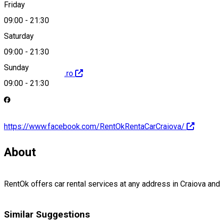
Friday
hello@rentok.ro
09:00
-
21:30
Saturday
09:00
-
21:30
Sunday
http://www.rentok.ro
09:00
-
21:30
https://www.facebook.com/RentOkRentaCarCraiova/
About
RentOk offers car rental services at any address in Craiova and 
Similar Suggestions