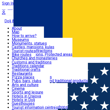
Sign In
Sign Up Free
Dolj & Craiova
About
Map
Attractions
How to arrive?
Recommendations
Museums
Tourist attractions
Monuments, statues
Routes
News
Castles, mansions, kulas
Architectural attractions
Tourist routes
Natural attractions, Protected areas
Bike routes
Customs, Traditions
Churches and monasteries
Română
Archaeological sites
Customs and traditions
Parks and gardens
Traditions calendar
Food & Drinks
Traditional crafts
Traditional cuisine
Restaurants
Wineries and vineyards
Pizza places
Leisure & Fun
Local manufacturers and traditional products
Pubs, bars, clubs
Cafes and teahouses
Arts and culture
Sweets and ice cream
Cinema
Accommodation
Fast-food
Sports and leisure
Horse riding
Hotels in Craiova
Swimming pools
Hotels in Dolj
Useful
Zoo
Guesthouses
Shopping, souvenirs, bookshops
Villas
Tourist information centres