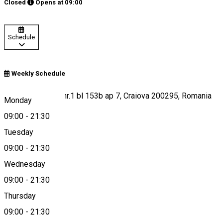
Closed
Opens at
09:00
Schedule
Weekly Schedule
Constantin Iotzu nr.1 bl 153b ap 7, Craiova 200295, Romania
Monday
09:00
-
21:30
Tuesday
Map
09:00
-
21:30
Wednesday
09:00
-
21:30
0729258200
Thursday
09:00
-
21:30