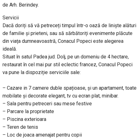
de Arh. Berindey.
Servicii
Dacă doriți să vă petreceți timpul într-o oază de liniște alături
de familie și prieteni, sau să sărbătoriți evenimente plăcute
din viața dumneavoastră, Conacul Popeci este alegerea
ideală.
Situat în satul Padea jud. Dolj, pe un domeniu de 4 hectare,
restaurat în cel mai pur stil eclectic francez, Conacul Popeci
va pune la dispoziție serviciile sale:
– Cazare in 7 camere duble spațioase, și un apartament, toate
mobilate și decorate elegant, tv cu ecran plat, minibar.
– Sala pentru petreceri sau mese festive
– Parcare la proprietate
– Piscina exterioara
– Teren de tenis
– Loc de joaca amenajat pentru copii