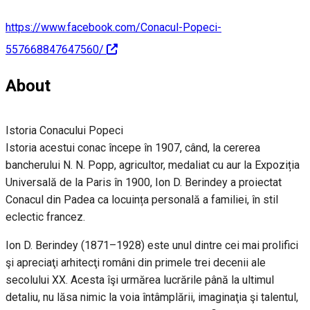
https://www.facebook.com/Conacul-Popeci-
557668847647560/
About
Istoria Conacului Popeci
Istoria acestui conac începe în 1907, când, la cererea
bancherului N. N. Popp, agricultor, medaliat cu aur la Expoziția
Universală de la Paris în 1900, Ion D. Berindey a proiectat
Conacul din Padea ca locuința personală a familiei, în stil
eclectic francez.
Ion D. Berindey (1871–1928) este unul dintre cei mai prolifici
şi apreciaţi arhitecţi români din primele trei decenii ale
secolului XX. Acesta îşi urmărea lucrările până la ultimul
detaliu, nu lăsa nimic la voia întâmplării, imaginaţia şi talentul,