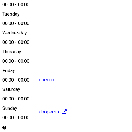
00:00
-
00:00
Tuesday
Map
00:00
-
00:00
Wednesday
00:00
-
00:00
0741232162
Thursday
00:00
-
00:00
Friday
conaculpopeci@popeci.ro
00:00
-
00:00
Saturday
00:00
-
00:00
Sunday
http://www.conaculpopeci.ro
00:00
-
00:00