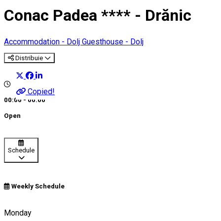
Conac Padea **** - Drănic
Accommodation - Dolj
Guesthouse - Dolj
Distribuie
Copied!
00:00 - 00:00
Open
Schedule
Weekly Schedule
Drănic, România
Monday