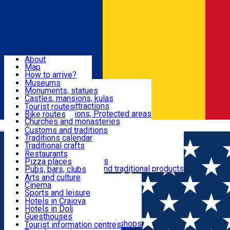
Sign In
Sign Up Free
Dolj & Craiova
About
Map
Attractions
How to arrive?
Recommendations
Museums
Tourist attractions
Monuments, statues
Routes
News
Castles, mansions, kulas
Architectural attractions
Tourist routes
Natural attractions, Protected areas
Bike routes
Customs, Traditions
Churches and monasteries
Română
Archaeological sites
Customs and traditions
Parks and gardens
Traditions calendar
Food & Drinks
Traditional crafts
Traditional cuisine
Restaurants
Wineries and vineyards
Pizza places
Leisure & Fun
Local manufacturers and traditional products
Pubs, bars, clubs
Cafes and teahouses
Arts and culture
Sweets and ice cream
Cinema
Accommodation
Fast-food
Sports and leisure
Horse riding
Hotels in Craiova
Swimming pools
Hotels in Dolj
Useful
Zoo
Guesthouses
Shopping, souvenirs, bookshops
Villas
Tourist information centres