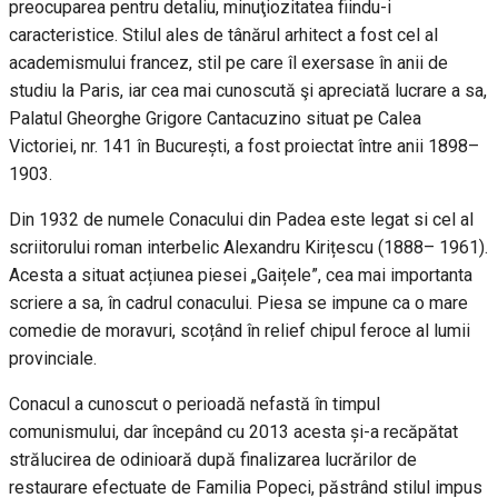
preocuparea pentru detaliu, minuţiozitatea fiindu-i
caracteristice. Stilul ales de tânărul arhitect a fost cel al
academismului francez, stil pe care îl exersase în anii de
studiu la Paris, iar cea mai cunoscută şi apreciată lucrare a sa,
Palatul Gheorghe Grigore Cantacuzino situat pe Calea
Victoriei, nr. 141 în București, a fost proiectat între anii 1898–
1903.
Din 1932 de numele Conacului din Padea este legat si cel al
scriitorului roman interbelic Alexandru Kirițescu (1888– 1961).
Acesta a situat acțiunea piesei „Gaițele”, cea mai importanta
scriere a sa, în cadrul conacului. Piesa se impune ca o mare
comedie de moravuri, scoțând în relief chipul feroce al lumii
provinciale.
Conacul a cunoscut o perioadă nefastă în timpul
comunismului, dar începând cu 2013 acesta și-a recăpătat
strălucirea de odinioară după finalizarea lucrărilor de
restaurare efectuate de Familia Popeci, păstrând stilul impus