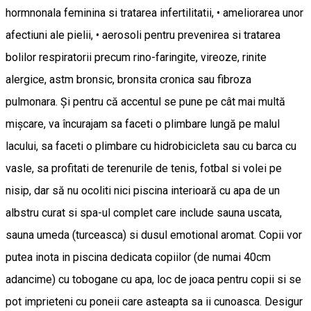
hormnonala feminina si tratarea infertilitatii, • ameliorarea unor
afectiuni ale pielii, • aerosoli pentru prevenirea si tratarea
bolilor respiratorii precum rino-faringite, vireoze, rinite
alergice, astm bronsic, bronsita cronica sau fibroza
pulmonara. Și pentru că accentul se pune pe cât mai multă
mișcare, va încurajam sa faceti o plimbare lungă pe malul
lacului, sa faceti o plimbare cu hidrobicicleta sau cu barca cu
vasle, sa profitati de terenurile de tenis, fotbal si volei pe
nisip, dar să nu ocoliti nici piscina interioară cu apa de un
albstru curat si spa-ul complet care include sauna uscata,
sauna umeda (turceasca) si dusul emotional aromat. Copii vor
putea inota in piscina dedicata copiilor (de numai 40cm
adancime) cu tobogane cu apa, loc de joaca pentru copii si se
pot imprieteni cu poneii care asteapta sa ii cunoasca. Desigur