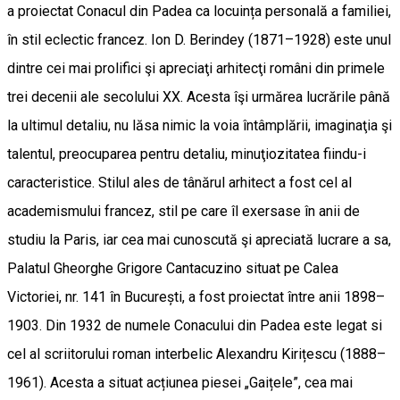
a proiectat Conacul din Padea ca locuința personală a familiei,
în stil eclectic francez. Ion D. Berindey (1871–1928) este unul
dintre cei mai prolifici şi apreciaţi arhitecţi români din primele
trei decenii ale secolului XX. Acesta îşi urmărea lucrările până
la ultimul detaliu, nu lăsa nimic la voia întâmplării, imaginaţia şi
talentul, preocuparea pentru detaliu, minuţiozitatea fiindu-i
caracteristice. Stilul ales de tânărul arhitect a fost cel al
academismului francez, stil pe care îl exersase în anii de
studiu la Paris, iar cea mai cunoscută şi apreciată lucrare a sa,
Palatul Gheorghe Grigore Cantacuzino situat pe Calea
Victoriei, nr. 141 în București, a fost proiectat între anii 1898–
1903. Din 1932 de numele Conacului din Padea este legat si
cel al scriitorului roman interbelic Alexandru Kirițescu (1888–
1961). Acesta a situat acțiunea piesei „Gaițele”, cea mai