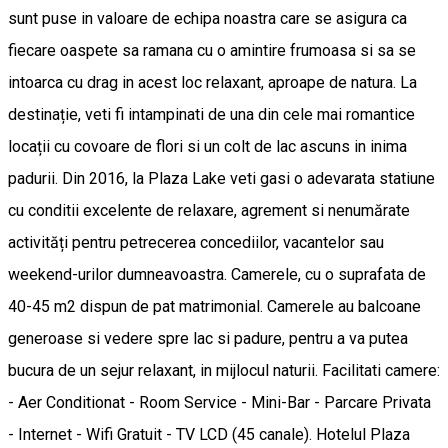
sunt puse in valoare de echipa noastra care se asigura ca
fiecare oaspete sa ramana cu o amintire frumoasa si sa se
intoarca cu drag in acest loc relaxant, aproape de natura. La
destinație, veti fi intampinati de una din cele mai romantice
locații cu covoare de flori si un colt de lac ascuns in inima
padurii. Din 2016, la Plaza Lake veti gasi o adevarata statiune
cu conditii excelente de relaxare, agrement si nenumărate
activități pentru petrecerea concediilor, vacantelor sau
weekend-urilor dumneavoastra. Camerele, cu o suprafata de
40-45 m2 dispun de pat matrimonial. Camerele au balcoane
generoase si vedere spre lac si padure, pentru a va putea
bucura de un sejur relaxant, in mijlocul naturii. Facilitati camere:
- Aer Conditionat - Room Service - Mini-Bar - Parcare Privata
- Internet - Wifi Gratuit - TV LCD (45 canale). Hotelul Plaza