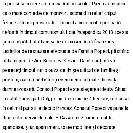
importanta scriere a sa, în cadrul conacului. Piesa se impune
ca o mare comedie de moravuri, scoțând în relief chipul
feroce al lumii provinciale. Conacul a cunoscut o perioadă
nefastă în timpul comunismului, dar începând cu 2013 acesta
și-a recăpătat strălucirea de odinioară după finalizarea
lucrărilor de restaurare efectuate de Familia Popeci, păstrând
stilul impus de Arh. Berindey. Servicii Dacă doriți să vă
petreceți timpul într-o oază de liniște alături de familie și
prieteni, sau să sărbătoriți evenimente plăcute din viața
dumneavoastră, Conacul Popeci este alegerea ideală. Situat
în satul Padea jud. Dolj, pe un domeniu de 4 hectare, restaurat
în cel mai pur stil eclectic francez, Conacul Popeci va pune la
dispoziție serviciile sale: – Cazare in 7 camere duble
spațioase, și un apartament, toate mobilate și decorate