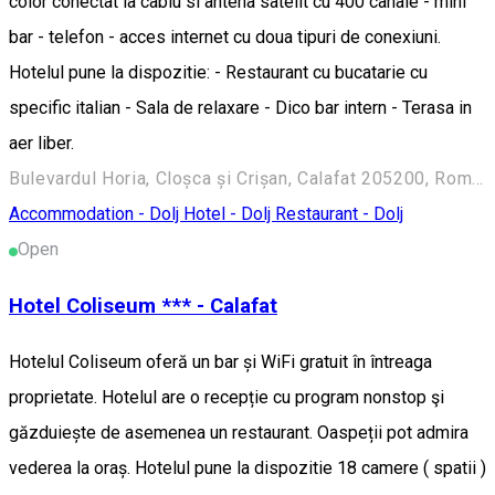
color conectat la cablu si antena satelit cu 400 canale - mini
bar - telefon - acces internet cu doua tipuri de conexiuni.
Hotelul pune la dispozitie: - Restaurant cu bucatarie cu
specific italian - Sala de relaxare - Dico bar intern - Terasa in
aer liber.
Bulevardul Horia, Cloșca și Crișan, Calafat 205200, Romania
Accommodation - Dolj
Hotel - Dolj
Restaurant - Dolj
Open
Hotel Coliseum *** - Calafat
Hotelul Coliseum oferă un bar și WiFi gratuit în întreaga
proprietate. Hotelul are o recepție cu program nonstop şi
găzduiește de asemenea un restaurant. Oaspeții pot admira
vederea la oraș. Hotelul pune la dispozitie 18 camere ( spatii )