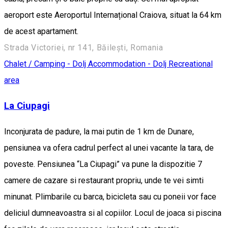
aeroport este Aeroportul Internațional Craiova, situat la 64 km
de acest apartament.
Strada Victoriei, nr 141, Băilești, Romania
Chalet / Camping - Dolj
Accommodation - Dolj
Recreational
area
La Ciupagi
Inconjurata de padure, la mai putin de 1 km de Dunare,
pensiunea va ofera cadrul perfect al unei vacante la tara, de
poveste. Pensiunea “La Ciupagi” va pune la dispozitie 7
camere de cazare si restaurant propriu, unde te vei simti
minunat. Plimbarile cu barca, bicicleta sau cu poneii vor face
deliciul dumneavoastra si al copiilor. Locul de joaca si piscina