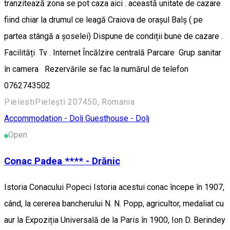
tranzitează zona se pot caza aici . această unitate de cazare
fiind chiar la drumul ce leagă Craiova de orașul Balș ( pe
partea stângă a șoselei) Dispune de condiții bune de cazare .
Facilități Tv . Internet Încălzire centrală Parcare Grup sanitar
în camera Rezervările se fac la numărul de telefon
0762743502
PielestiPielești 207450, Romania
Accommodation - Dolj
Guesthouse - Dolj
Open
Conac Padea **** - Drănic
Istoria Conacului Popeci Istoria acestui conac începe în 1907,
când, la cererea bancherului N. N. Popp, agricultor, medaliat cu
aur la Expoziția Universală de la Paris în 1900, Ion D. Berindey