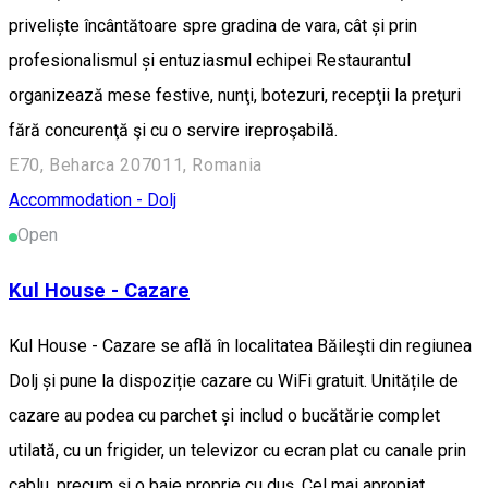
priveliște încântătoare spre gradina de vara, cât și prin
profesionalismul și entuziasmul echipei Restaurantul
organizează mese festive, nunţi, botezuri, recepţii la preţuri
fără concurenţă şi cu o servire ireproşabilă.
E70, Beharca 207011, Romania
Accommodation - Dolj
Open
Kul House - Cazare
Kul House - Cazare se află în localitatea Băileşti din regiunea
Dolj și pune la dispoziție cazare cu WiFi gratuit. Unitățile de
cazare au podea cu parchet și includ o bucătărie complet
utilată, cu un frigider, un televizor cu ecran plat cu canale prin
cablu, precum și o baie proprie cu duș. Cel mai apropiat