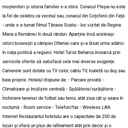
moștenitori și istoria familiei s-a stins. Conacul Pleșia nu este
la fel de celebru ca vecinul sau, conacul din Coțofenii din Față
- unde s-a turnat filmul Tănase Scatiu - loc vizitat de Regina
Maria a României în două rânduri. Aparține însă aceleiași
istorii boierești a câmpiei Olteniei care și-a lăsat urme adânci
în viața politică a regiunii. Hotel Turist Beharca încearcă prin
serviciile oferite să satisfacă cele mai diverse exigențe.
Camerele sunt dotate cu TV color, cablu TV, toaletă cu duş sau
baie proprie. Hotelul dispune de: - Parcare privată -
Climatizare şi încălzire centrală - Spălătorie/curăţătorie -
Închiriere terenuri de fotbal sau tenis, atât ziua cât şi seara în
nocturnă - Room service - Telefon/fax - Wireless LAN
Internet Restaurantul hotelului are o capacitate de 200 de
locuri și oferă un plus de rafinament atât prin decor și o