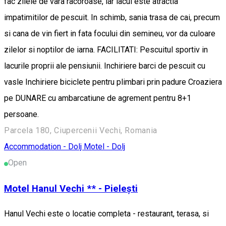
fac zilele de vara racoroase, iar lacul este atractia
impatimitilor de pescuit. In schimb, sania trasa de cai, precum
si cana de vin fiert in fata focului din semineu, vor da culoare
zilelor si noptilor de iarna. FACILITATI: Pescuitul sportiv in
lacurile proprii ale pensiunii. Inchiriere barci de pescuit cu
vasle Inchiriere biciclete pentru plimbari prin padure Croaziera
pe DUNARE cu ambarcatiune de agrement pentru 8+1
persoane.
Parcela 180, Ciupercenii Vechi, Romania
Accommodation - Dolj
Motel - Dolj
Open
Motel Hanul Vechi ** - Pielești
Hanul Vechi este o locatie completa - restaurant, terasa, si