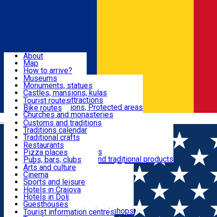
Sign In
Sign Up Free
Dolj & Craiova
About
Map
Attractions
How to arrive?
Recommendations
Museums
Tourist attractions
Monuments, statues
Routes
News
Castles, mansions, kulas
Architectural attractions
Tourist routes
Natural attractions, Protected areas
Bike routes
Customs, Traditions
Churches and monasteries
Română
Archaeological sites
Customs and traditions
Parks and gardens
Traditions calendar
Food & Drinks
Traditional crafts
Traditional cuisine
Restaurants
Wineries and vineyards
Pizza places
Leisure & Fun
Local manufacturers and traditional products
Pubs, bars, clubs
Cafes and teahouses
Arts and culture
Sweets and ice cream
Cinema
Accommodation
Fast-food
Sports and leisure
Horse riding
Hotels in Craiova
Swimming pools
Hotels in Dolj
Useful
Zoo
Guesthouses
Shopping, souvenirs, bookshops
Villas
Tourist information centres