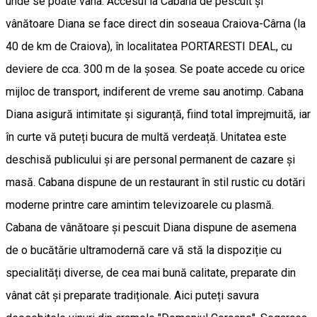
unde se poate vâna. Accesul la Cabana de pescuit și
vânătoare Diana se face direct din soseaua Craiova-Cârna (la
40 de km de Craiova), în localitatea PORTARESTI DEAL, cu
deviere de cca. 300 m de la șosea. Se poate accede cu orice
mijloc de transport, indiferent de vreme sau anotimp. Cabana
Diana asigură intimitate și siguranță, fiind total împrejmuită, iar
în curte vă puteți bucura de multă verdeață. Unitatea este
deschisă publicului și are personal permanent de cazare și
masă. Cabana dispune de un restaurant în stil rustic cu dotări
moderne printre care amintim televizoarele cu plasmă.
Cabana de vânătoare și pescuit Diana dispune de asemena
de o bucătărie ultramodernă care vă stă la dispoziție cu
specialități diverse, de cea mai bună calitate, preparate din
vânat cât și preparate tradiționale. Aici puteți savura