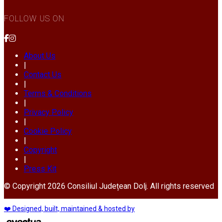
FOLLOW US ON
About Us
|
Contact Us
|
Terms & Conditions
|
Privacy Policy
|
Cookie Policy
|
Copyright
|
Press Kit
© Copyright 2026 Consiliul Județean Dolj. All rights reserved
❤️ Designed, built, maintained & hosted by