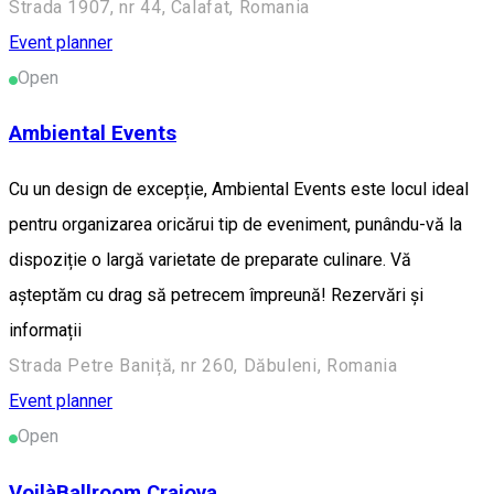
Strada 1907, nr 44, Calafat, Romania
Event planner
Open
Ambiental Events
Cu un design de excepție, Ambiental Events este locul ideal
pentru organizarea oricărui tip de eveniment, punându-vă la
dispoziție o largă varietate de preparate culinare. Vă
așteptăm cu drag să petrecem împreună! Rezervări și
informații
Strada Petre Baniță, nr 260, Dăbuleni, Romania
Event planner
Open
VoilàBallroom Craiova