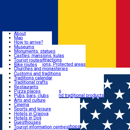
Sign In
Sign Up Free
Dolj & Craiova
About
Map
Attractions
How to arrive?
Recommendations
Museums
Tourist attractions
Monuments, statues
Routes
News
Castles, mansions, kulas
Architectural attractions
Tourist routes
Natural attractions, Protected areas
Bike routes
Customs, Traditions
Churches and monasteries
Română
Archaeological sites
Customs and traditions
Parks and gardens
Traditions calendar
Food & Drinks
Traditional crafts
Traditional cuisine
Restaurants
Wineries and vineyards
Pizza places
Leisure & Fun
Local manufacturers and traditional products
Pubs, bars, clubs
Cafes and teahouses
Arts and culture
Sweets and ice cream
Cinema
Accommodation
Fast-food
Sports and leisure
Horse riding
Hotels in Craiova
Swimming pools
Hotels in Dolj
Useful
Zoo
Guesthouses
Shopping, souvenirs, bookshops
Villas
Tourist information centres