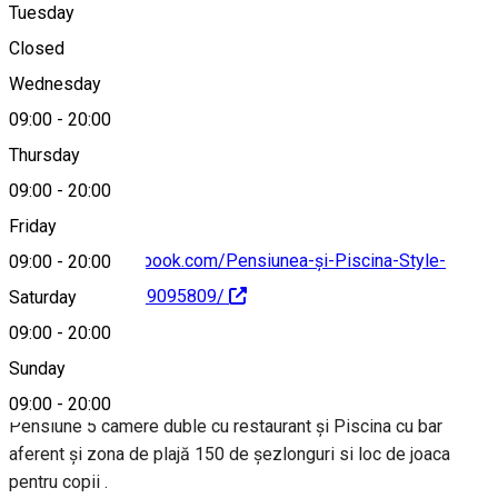
Tuesday
Map
Closed
Wednesday
09:00
-
20:00
0755082555
Thursday
09:00
-
20:00
Friday
https://www.facebook.com/Pensiunea-și-Piscina-Style-
09:00
-
20:00
House-610794319095809/
Saturday
09:00
-
20:00
About
Sunday
09:00
-
20:00
Pensiune 5 camere duble cu restaurant și Piscina cu bar
aferent și zona de plajă 150 de șezlonguri si loc de joaca
pentru copii .