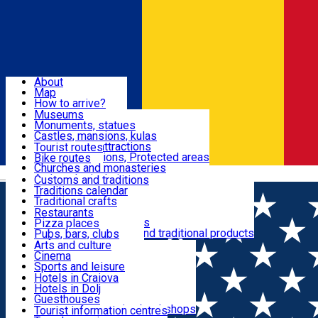
Sign In
Sign Up Free
Dolj & Craiova
About
Map
Attractions
How to arrive?
Recommendations
Museums
Tourist attractions
Monuments, statues
Routes
News
Castles, mansions, kulas
Architectural attractions
Tourist routes
Natural attractions, Protected areas
Bike routes
Customs, Traditions
Churches and monasteries
Română
Archaeological sites
Customs and traditions
Parks and gardens
Traditions calendar
Food & Drinks
Traditional crafts
Traditional cuisine
Restaurants
Wineries and vineyards
Pizza places
Leisure & Fun
Local manufacturers and traditional products
Pubs, bars, clubs
Cafes and teahouses
Arts and culture
Sweets and ice cream
Cinema
Accommodation
Fast-food
Sports and leisure
Horse riding
Hotels in Craiova
Swimming pools
Hotels in Dolj
Useful
Zoo
Guesthouses
Shopping, souvenirs, bookshops
Villas
Tourist information centres