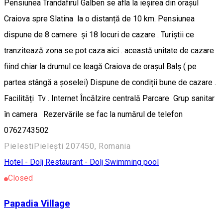
Pensiunea Trandafirul Galben se afla la ieșirea din orașul
Craiova spre Slatina la o distanță de 10 km. Pensiunea
dispune de 8 camere și 18 locuri de cazare . Turiștii ce
tranzitează zona se pot caza aici . această unitate de cazare
fiind chiar la drumul ce leagă Craiova de orașul Balș ( pe
partea stângă a șoselei) Dispune de condiții bune de cazare .
Facilități Tv . Internet Încălzire centrală Parcare Grup sanitar
în camera Rezervările se fac la numărul de telefon
0762743502
PielestiPielești 207450, Romania
Hotel - Dolj
Restaurant - Dolj
Swimming pool
Closed
Papadia Village