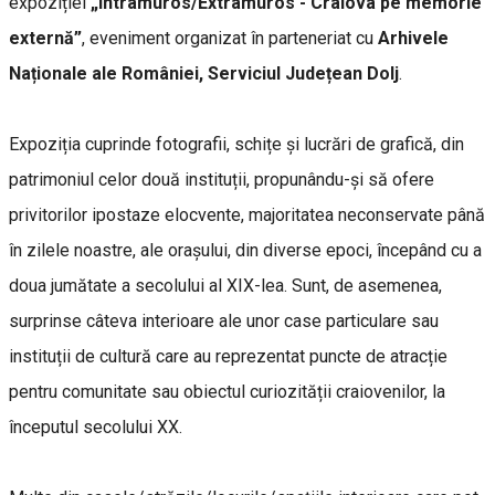
expoziției
„Intramuros/Extramuros - Craiova pe memorie
externă”
, eveniment organizat în parteneriat cu
Arhivele
Naționale ale României, Serviciul Județean Dolj
.
Expoziția cuprinde fotografii, schițe și lucrări de grafică, din
patrimoniul celor două instituții, propunându-și să ofere
privitorilor ipostaze elocvente, majoritatea neconservate până
în zilele noastre, ale orașului, din diverse epoci, începând cu a
doua jumătate a secolului al XIX-lea. Sunt, de asemenea,
surprinse câteva interioare ale unor case particulare sau
instituții de cultură care au reprezentat puncte de atracție
pentru comunitate sau obiectul curiozității craiovenilor, la
începutul secolului XX.