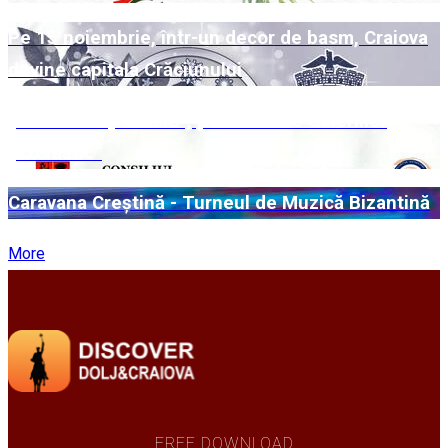
Pe 15 noiembrie, într-un decor de basm, Craiova
devine capitala Crăciunului
„Universuri paralele“, pe simezele Galeriilor
„Cromatic“
Caravana Creștină - Turneul de Muzică Bizantină
More
FREE DOWNLOAD