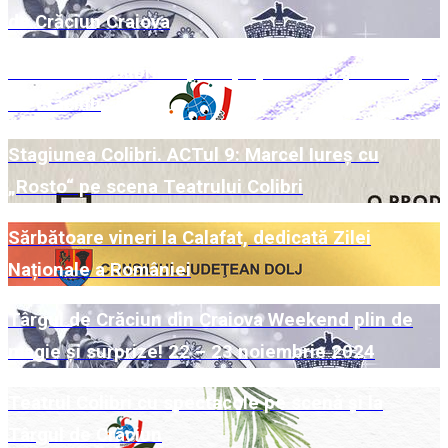
de Crăciun Craiova
Week-end Colibri cu povești pe scenă și la Târgul
de Crăciun
Stagiunea Colibri. ACTul 9: Marcel Iureș cu
„Rosto“ pe scena Teatrului Colibri
Sărbătoare vineri la Calafat, dedicată Zilei
Naționale a României
Târgul de Crăciun din Craiova Weekend plin de
magie și surprize! 22 – 23 noiembrie 2024
Teatrul Colibri cu spectacole pe scenă și la
Târgul de Crăciun