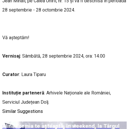
Jean Mihail, pe Calea Unirii, nr. 15 și va fi deschisă în perioada
28 septembrie - 28 octombrie 2024.
Vă așteptăm!
Vernisaj
: Sâmbătă, 28 septembrie 2024, ora: 14.00
Curator
: Laura Tiparu
Instituție parteneră
: Arhivele Naționale ale României,
Serviciul Județean Dolj.
Similar Suggestions
Alina Eremia te așteaptă, în weekend, la Târgul