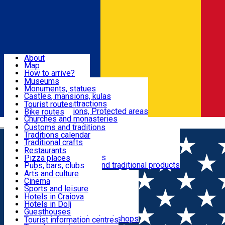
Sign In
Sign Up Free
Dolj & Craiova
About
Map
Attractions
How to arrive?
Recommendations
Museums
Tourist attractions
Monuments, statues
Routes
News
Castles, mansions, kulas
Architectural attractions
Tourist routes
Natural attractions, Protected areas
Bike routes
Customs, Traditions
Churches and monasteries
Română
Archaeological sites
Customs and traditions
Parks and gardens
Traditions calendar
Food & Drinks
Traditional crafts
Traditional cuisine
Restaurants
Wineries and vineyards
Pizza places
Leisure & Fun
Local manufacturers and traditional products
Pubs, bars, clubs
Cafes and teahouses
Arts and culture
Sweets and ice cream
Cinema
Accommodation
Fast-food
Sports and leisure
Horse riding
Hotels in Craiova
Swimming pools
Hotels in Dolj
Useful
Zoo
Guesthouses
Shopping, souvenirs, bookshops
Villas
Tourist information centres