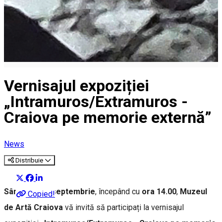
Vernisajul expoziției
„Intramuros/Extramuros -
Craiova pe memorie externă”
News
Distribuie
Sâmbătă, 28 septembrie
, începând cu
ora 14.00
,
Muzeul
Copied!
de Artă Craiova
vă invită să participați la vernisajul