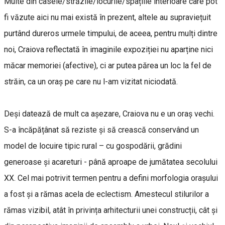
Multe din casele/străzile/locurile/spațiile interioare care pot
fi văzute aici nu mai există în prezent, altele au supraviețuit
purtând dureros urmele timpului, de aceea, pentru mulți dintre
noi, Craiova reflectată în imaginile expoziției nu aparține nici
măcar memoriei (afective), ci ar putea părea un loc la fel de
străin, ca un oraș pe care nu l-am vizitat niciodată.
Deși datează de mult ca așezare, Craiova nu e un oraș vechi.
S-a încăpățânat să reziste și să crească conservând un
model de locuire tipic rural – cu gospodării, grădini
generoase și acareturi - până aproape de jumătatea secolului
XX. Cel mai potrivit termen pentru a defini morfologia orașului
a fost și a rămas acela de eclectism. Amestecul stilurilor a
rămas vizibil, atât în privința arhitecturii unei construcții, cât și