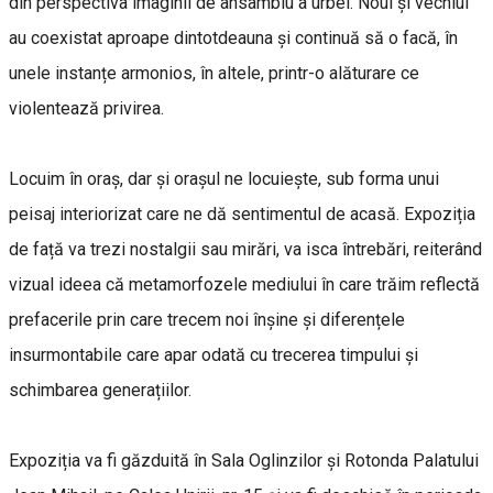
din perspectiva imaginii de ansamblu a urbei. Noul și vechiul
au coexistat aproape dintotdeauna și continuă să o facă, în
unele instanțe armonios, în altele, printr-o alăturare ce
violentează privirea.
Locuim în oraș, dar și orașul ne locuiește, sub forma unui
peisaj interiorizat care ne dă sentimentul de acasă. Expoziția
de față va trezi nostalgii sau mirări, va isca întrebări, reiterând
vizual ideea că metamorfozele mediului în care trăim reflectă
prefacerile prin care trecem noi înșine și diferențele
insurmontabile care apar odată cu trecerea timpului și
schimbarea generațiilor.
Expoziția va fi găzduită în Sala Oglinzilor și Rotonda Palatului