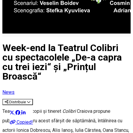
Week-end la Teatrul Colibri
cu spectacolele „De-a capra
cu trei iezi“ și „Prințul
Broască“
News
Distribuie
Teatrul pentru copii și tineret
Colibri
Craiova propune
publicului, pentru acest sfârșit de săptămână, întâlnirea cu
Copied!
actorii Ionica Dobrescu, Alis Ianoș, Iulia Cârstea, Oana Stancu,