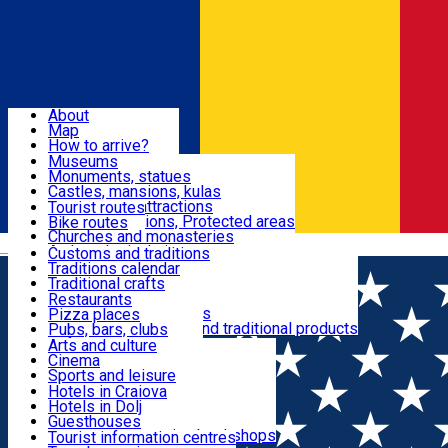
Sign In
Sign Up Free
Dolj & Craiova
About
Map
Attractions
How to arrive?
Recommendations
Museums
Tourist attractions
Monuments, statues
Routes
News
Castles, mansions, kulas
Architectural attractions
Tourist routes
Natural attractions, Protected areas
Bike routes
Customs, Traditions
Churches and monasteries
Română
Archaeological sites
Customs and traditions
Parks and gardens
Traditions calendar
Food & Drinks
Traditional crafts
Traditional cuisine
Restaurants
Wineries and vineyards
Pizza places
Leisure & Fun
Local manufacturers and traditional products
Pubs, bars, clubs
Cafes and teahouses
Arts and culture
Sweets and ice cream
Cinema
Accommodation
Fast-food
Sports and leisure
Horse riding
Hotels in Craiova
Swimming pools
Hotels in Dolj
Useful
Zoo
Guesthouses
Shopping, souvenirs, bookshops
Villas
Tourist information centres