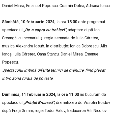
Daniel Mirea, Emanuel Popescu, Cosmin Dolea, Adriana Ioncu.
Sâmbătă, 10 februarie 2024,
la ora
18:00
este programat
spectacolul
„De-a capra cu trei iezi“
, adaptare după Ion
Creangă, cu scenariul şi regia semnate de Iulia Cârstea,
muzica Alexandru Iosub. În distribuție: Ionica Dobrescu, Alis
Ianoș, Iulia Cârstea, Oana Stancu, Daniel Mirea, Emanuel
Popescu.
Spectacolul îmbină diferite tehnici de mânuire, fiind plasat
într-o zonă rurală de poveste.
Duminică, 11 februarie 2024,
la
ora 11:00
ne bucurăm de
spectacolul
„Prințul Broască“
, dramatizare de Veselin Boidev
după Frații Grimm, regia Todor Valov, traducerea Vili Nicolov