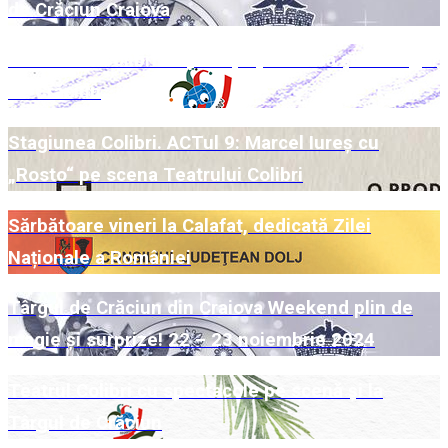
de Crăciun Craiova
Week-end Colibri cu povești pe scenă și la Târgul
de Crăciun
Stagiunea Colibri. ACTul 9: Marcel Iureș cu
„Rosto“ pe scena Teatrului Colibri
Sărbătoare vineri la Calafat, dedicată Zilei
Naționale a României
Târgul de Crăciun din Craiova Weekend plin de
magie și surprize! 22 – 23 noiembrie 2024
Teatrul Colibri cu spectacole pe scenă și la
Târgul de Crăciun