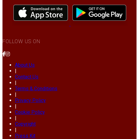
FOLLOW US ON
About Us
|
Contact Us
|
Terms & Conditions
|
Privacy Policy
|
Cookie Policy
|
Copyright
|
Press Kit