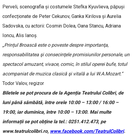
Perveli, scenografia și costumele Stefka Kyuvlieva, păpuși
confecționate de Peter Cekunov, Ganka Kirilova și Aurelia
Sadovska, cu actorii: Cosmin Dolea, Oana Stancu, Adriana
Ioncu, Alis Ianoș.
„Prințul Broască este o poveste despre importanţa,
responsabilitatea şi consecinţele promisiunilor personale, un
spectacol amuzant, vivace, comic, în stilul operei bufe, totul
acompaniat de muzica clasică şi vitală a lui W.A.Mozart.“
Todor Valov, regizor
Biletele se pot procura de la Agenția Teatrului Colibri, de
luni până sâmbătă, între orele 10:00 – 13:00 / 16:00 –
19:00, iar duminica, între 10:00 – 13:00. Mai multe
informații se pot obține la tel.: 0251.412.473, pe
www.teatrulcolibri.ro,
www.facebook.com/TeatrulColibri
.