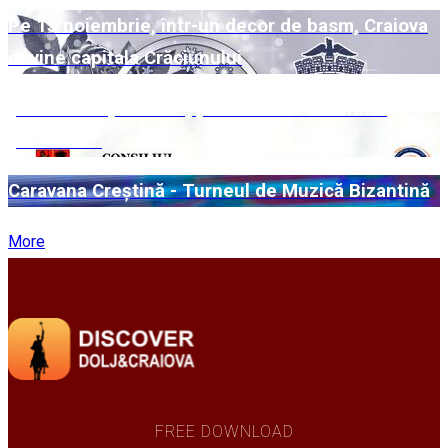
Pe 15 noiembrie, într-un decor de basm, Craiova
devine capitala Crăciunului
„Universuri paralele“, pe simezele Galeriilor
„Cromatic“
Caravana Creștină - Turneul de Muzică Bizantină
More
FREE DOWNLOAD