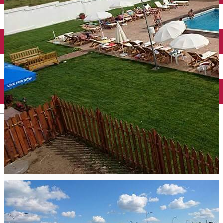
Închirieri auto
Închirieri biciclete
Taxi
Încărcare vehicule electrice
English