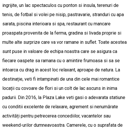
ingrijite, un lac spectaculos cu ponton si insula, terenuri de
tenis, de fotbal si volei pe nisip, pastravarie, stranduri cu apa
sarata, piscina interioara si spa, restaurant cu mancare
proaspata provenita de la ferma, gradina si livada proprie si
multe alte surprize care va vor ramane in suflet. Toate acestea
sunt puse in valoare de echipa noastra care se asigura ca
fiecare oaspete sa ramana cu o amintire frumoasa si sa se
intoarca cu drag in acest loc relaxant, aproape de natura. La
destinație, veti fi intampinati de una din cele mai romantice
locații cu covoare de flori si un colt de lac ascuns in inima
padurii. Din 2016, la Plaza Lake veti gasi o adevarata statiune
cu conditii excelente de relaxare, agrement si nenumărate
activități pentru petrecerea concediilor, vacantelor sau
weekend-urilor dumneavoastra. Camerele, cu o suprafata de