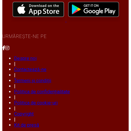
URMĂREȘTE-NE PE
Despre noi
|
Contactează-ne
|
Termeni și condiții
|
Politica de confidențialitate
|
Politica de cookie-uri
|
Copyright
|
Kit de presă