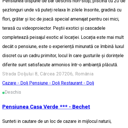
Pensiunea dispune de bar deschis non-stop, piscină cu 20 de
șezlonguri unde vă puteți relaxa în zilele însorite, gradină cu
flori, grătar și loc de joacă special amenajat pentru cei mici,
terasă cu videoproiector. Peștii exotici și cascadele
completează peisajul exotic al locației. Locația este mai mult
decât o pensiune, este o experiență minunată ce îmbină luxul
discret cu un cadru primitor, locul în care gusturile și dorințele
diferite sunt satisfacute armonios într-o ambianță plăcută.
Strada Doljului 8, Cârcea 207206, România
Cazare - Dolj
Pensiune - Dolj
Restaurant - Dolj
Deschis
Pensiunea Casa Verde *** - Bechet
Sunteti in cautare de un loc de cazare in mijlocul naturii,