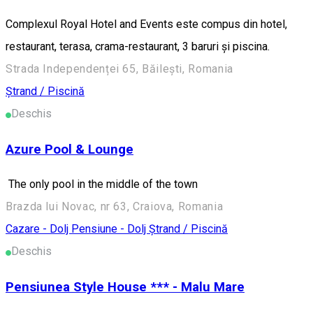
Complexul Royal Hotel and Events este compus din hotel,
restaurant, terasa, crama-restaurant, 3 baruri și piscina.
Strada Independenței 65, Băilești, Romania
Ștrand / Piscină
Deschis
Azure Pool & Lounge
The only pool in the middle of the town
Brazda lui Novac, nr 63, Craiova, Romania
Cazare - Dolj
Pensiune - Dolj
Ștrand / Piscină
Deschis
Pensiunea Style House *** - Malu Mare