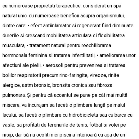
cu numeroase propietati terapeutice, considerat un spa
natural unic, cu numeroase beneficii asupra organismului,
dintre care: • efect antiinlamator si regenerant fiind diminuate
durerile si crescand mobilitatea articulara si flexibilitatea
musculara, • tratament natural pentru reechilibrarea
hormnonala feminina si tratarea infertilitatii, • ameliorarea unor
afectiuni ale pielii, • aerosoli pentru prevenirea si tratarea
bolilor respiratorii precum rino-faringite, vireoze, rinite
alergice, astm bronsic, bronsita cronica sau fibroza
pulmonara. Și pentru că accentul se pune pe cât mai multă
mișcare, va încurajam sa faceti o plimbare lungă pe malul
lacului, sa faceti o plimbare cu hidrobicicleta sau cu barca cu
vasle, sa profitati de terenurile de tenis, fotbal si volei pe
nisip, dar să nu ocoliti nici piscina interioară cu apa de un