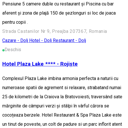
Pensiune 5 camere duble cu restaurant și Piscina cu bar
aferent și zona de plajă 150 de șezlonguri si loc de joaca
pentru copii .
Strada Castanilor Nr 9, Preajba 207367, Romania
Cazare - Dolj
Hotel - Dolj
Restaurant - Dolj
Deschis
Hotel Plaza Lake **** - Rojiște
Complexul Plaza Lake imbina armonia perfecta a naturii cu
numeroase spatii de agrement si relaxare, strabatand numai
25 de kilometri de la Craiova la Bratovoiesti, traversând sate
mărginite de câmpuri verzi și stâlpi în vârful cărora se
cocoțeaza berzele. Hotel Restaurant & Spa Plaza Lake este
un tinut de poveste, un colt de padure si un parc inflorit atent