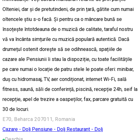
Olteniei, dar și de pretutindeni, de prin țară, gătite cum numai
oltencele știu s-o facă. Și pentru ca o mâncare bună se
însoțește întotdeauna de o muzică de calitate, taraful nostru
vă va încânta simțurile cu muzică populară autentică. Dacă
drumețul ostenit dorește să se odihnească, spațiile de
cazare ale Pensiunii îi stau la dispoziție, cu toate facilitățile
pe care numai o locație de patru stele le poate oferi: minibar,
duș cu hidromasaj, TV, aer condiționat, internet Wi-Fi, sală
fitness, saună, săli de conferință, piscină, recepție 24h, seif la
recepție, apel de trezire a oaspeților, fax, parcare gratuită cu
30 de locuri.
E70, Beharca 207011, Romania
Cazare - Dolj
Pensiune - Dolj
Restaurant - Dolj
Deschis