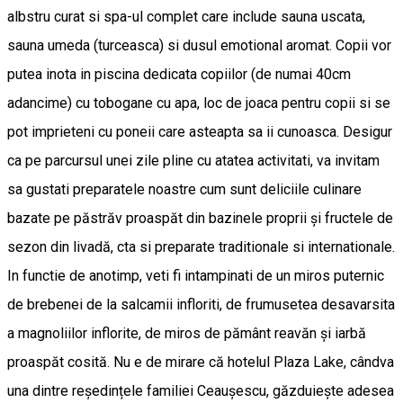
albstru curat si spa-ul complet care include sauna uscata,
sauna umeda (turceasca) si dusul emotional aromat. Copii vor
putea inota in piscina dedicata copiilor (de numai 40cm
adancime) cu tobogane cu apa, loc de joaca pentru copii si se
pot imprieteni cu poneii care asteapta sa ii cunoasca. Desigur
ca pe parcursul unei zile pline cu atatea activitati, va invitam
sa gustati preparatele noastre cum sunt deliciile culinare
bazate pe păstrăv proaspăt din bazinele proprii și fructele de
sezon din livadă, cta si preparate traditionale si internationale.
In functie de anotimp, veti fi intampinati de un miros puternic
de brebenei de la salcamii infloriti, de frumusetea desavarsita
a magnoliilor inflorite, de miros de pământ reavăn și iarbă
proaspăt cosită. Nu e de mirare că hotelul Plaza Lake, cândva
una dintre reședințele familiei Ceaușescu, găzduiește adesea