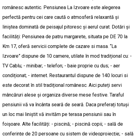
românesc autentic. Pensiunea La Izvoare este alegerea
perfectă pentru cei care caută o atmosferă relaxantă și
liniștea dominată de peisajul pitoresc și aerul curat. Dotări și
facilități: Pensiunea de patru margarete, situata pe DE 70 la
Km 17, oferă servicii complete de cazare si masa. “La
Izvoare” dispune de 10 camere, utilate în mod tradițional cu: -
TV Cablu; - minibar; - telefon; - baie proprie cu dus; - aer
condiționat; - internet. Restaurantul dispune de 140 locuri si
este decorat în stil tradițional românesc. Aici puteți servi
mâncăruri alese și organiza diverse mese festive. Taraful
pensiunii vă va încânta seară de seară. Daca preferați totuși
un loc mai liniștit vă invităm pe terasa pensiunii sau în
foișoare. Alte facilități: - piscină; - piscină copii; - sală de
conferințe de 20 persoane cu sistem de videoproiecție; - sală