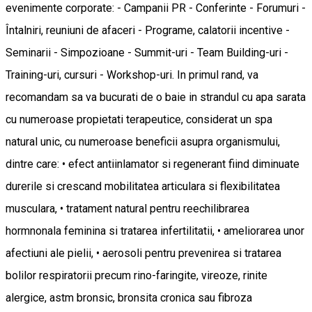
evenimente corporate: - Campanii PR - Conferinte - Forumuri -
Întalniri, reuniuni de afaceri - Programe, calatorii incentive -
Seminarii - Simpozioane - Summit-uri - Team Building-uri -
Training-uri, cursuri - Workshop-uri. In primul rand, va
recomandam sa va bucurati de o baie in strandul cu apa sarata
cu numeroase propietati terapeutice, considerat un spa
natural unic, cu numeroase beneficii asupra organismului,
dintre care: • efect antiinlamator si regenerant fiind diminuate
durerile si crescand mobilitatea articulara si flexibilitatea
musculara, • tratament natural pentru reechilibrarea
hormnonala feminina si tratarea infertilitatii, • ameliorarea unor
afectiuni ale pielii, • aerosoli pentru prevenirea si tratarea
bolilor respiratorii precum rino-faringite, vireoze, rinite
alergice, astm bronsic, bronsita cronica sau fibroza