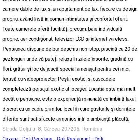
camere duble de lux și un apartament de lux, fiecare cu design
propriu, având însă în comun intimitatea și confortul oferit.
Toate camerele oferă facilități precum: baie individuală
proprie, aer condiționat, televizor LCD și internet wireless.
Pensiunea dispune de bar deschis non-stop, piscină cu 20 de
șezlonguri unde vă puteți relaxa în zilele însorite, gradină cu
flori, grătar și loc de joacă special amenajat pentru cei mici,
terasă cu videoproiector. Peștii exotici și cascadele
completează peisajul exotic al locației. Locația este mai mult
decât o pensiune, este o experiență minunată ce îmbină luxul
discret cu un cadru primitor, locul în care gusturile și dorințele
diferite sunt satisfacute armonios într-o ambianță plăcută.
Strada Doljului 8, Cârcea 207206, România
Cazare - Dolj
Pensiune - Dolj
Restaurant - Dolj