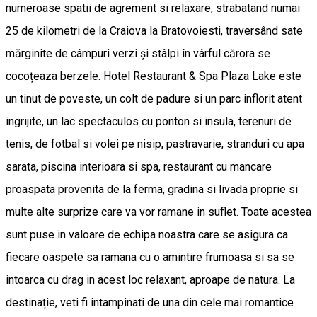
numeroase spatii de agrement si relaxare, strabatand numai
25 de kilometri de la Craiova la Bratovoiesti, traversând sate
mărginite de câmpuri verzi și stâlpi în vârful cărora se
cocoțeaza berzele. Hotel Restaurant & Spa Plaza Lake este
un tinut de poveste, un colt de padure si un parc inflorit atent
ingrijite, un lac spectaculos cu ponton si insula, terenuri de
tenis, de fotbal si volei pe nisip, pastravarie, stranduri cu apa
sarata, piscina interioara si spa, restaurant cu mancare
proaspata provenita de la ferma, gradina si livada proprie si
multe alte surprize care va vor ramane in suflet. Toate acestea
sunt puse in valoare de echipa noastra care se asigura ca
fiecare oaspete sa ramana cu o amintire frumoasa si sa se
intoarca cu drag in acest loc relaxant, aproape de natura. La
destinație, veti fi intampinati de una din cele mai romantice