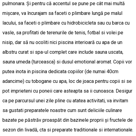
pulmonara. Și pentru că accentul se pune pe cât mai multă
mișcare, va încurajam sa faceti o plimbare lungă pe malul
lacului, sa faceti o plimbare cu hidrobicicleta sau cu barca cu
vasle, sa profitati de terenurile de tenis, fotbal si volei pe
nisip, dar să nu ocoliti nici piscina interioară cu apa de un
albstru curat si spa-ul complet care include sauna uscata,
sauna umeda (turceasca) si dusul emotional aromat. Copii vor
putea inota in piscina dedicata copiilor (de numai 40cm
adancime) cu tobogane cu apa, loc de joaca pentru copii si se
pot imprieteni cu poneii care asteapta sa ii cunoasca. Desigur
ca pe parcursul unei zile pline cu atatea activitati, va invitam
sa gustati preparatele noastre cum sunt deliciile culinare
bazate pe păstrăv proaspăt din bazinele proprii și fructele de
sezon din livadă, cta si preparate traditionale si internationale.