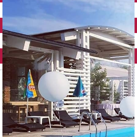
Închirieri auto
Închirieri biciclete
Taxi
Încărcare vehicule electrice
English