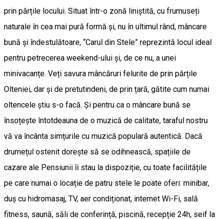
prin părțile locului. Situat într-o zonă liniștită, cu frumuseți
naturale în cea mai pură formă și, nu în ultimul rând, mâncare
bună și îndestulătoare, “Carul din Stele” reprezintă locul ideal
pentru petrecerea weekend-ului și, de ce nu, a unei
minivacanțe. Veți savura mâncăruri felurite de prin părțile
Olteniei, dar și de pretutindeni, de prin țară, gătite cum numai
oltencele știu s-o facă. Și pentru ca o mâncare bună se
însoțește întotdeauna de o muzică de calitate, taraful nostru
vă va încânta simțurile cu muzică populară autentică. Dacă
drumețul ostenit dorește să se odihnească, spațiile de
cazare ale Pensiunii îi stau la dispoziție, cu toate facilitățile
pe care numai o locație de patru stele le poate oferi: minibar,
duș cu hidromasaj, TV, aer condiționat, internet Wi-Fi, sală
fitness, saună, săli de conferință, piscină, recepție 24h, seif la