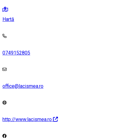
Hartă
0749152805
office@lacismea.ro
http://www.lacismea.ro