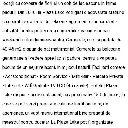
locații cu covoare de flori si un colt de lac ascuns in inima
padurii. Din 2016, la Plaza Lake veti gasi o adevarata statiune
cu conditii excelente de relaxare, agrement si nenumărate
activități pentru petrecerea concediilor, vacantelor sau
weekend-urilor dumneavoastra. Camerele, cu o suprafata de
40-45 m2 dispun de pat matrimonial. Camerele au balcoane
generoase si vedere spre lac si padure, pentru a va putea
bucura de un sejur relaxant, in mijlocul naturii. Facilitati camere:
- Aer Conditionat - Room Service - Mini-Bar - Parcare Privata
- Internet - Wifi Gratuit - TV LCD (45 canale). Hotelul Plaza
Lake dispune si de restaurant, cu aproximativ 150 de locuri, in
care se pot servi preparate culinare traditionale si, de
asemenea, un vast meniu international bine pregatit de
maestrul nostru bucatar. La Plaza Lake pot fi organizate