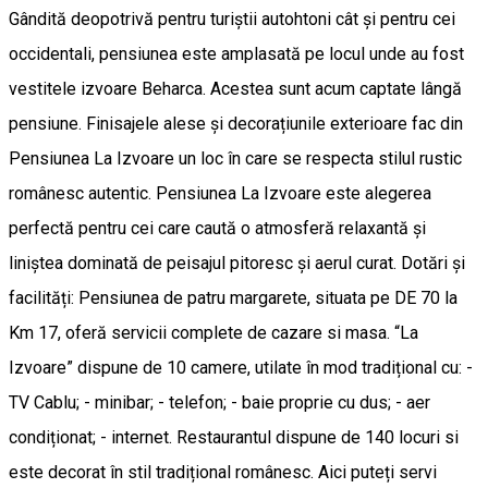
Gândită deopotrivă pentru turiștii autohtoni cât și pentru cei
occidentali, pensiunea este amplasată pe locul unde au fost
vestitele izvoare Beharca. Acestea sunt acum captate lângă
pensiune. Finisajele alese și decorațiunile exterioare fac din
Pensiunea La Izvoare un loc în care se respecta stilul rustic
românesc autentic. Pensiunea La Izvoare este alegerea
perfectă pentru cei care caută o atmosferă relaxantă și
liniștea dominată de peisajul pitoresc și aerul curat. Dotări și
facilități: Pensiunea de patru margarete, situata pe DE 70 la
Km 17, oferă servicii complete de cazare si masa. “La
Izvoare” dispune de 10 camere, utilate în mod tradițional cu: -
TV Cablu; - minibar; - telefon; - baie proprie cu dus; - aer
condiționat; - internet. Restaurantul dispune de 140 locuri si
este decorat în stil tradițional românesc. Aici puteți servi