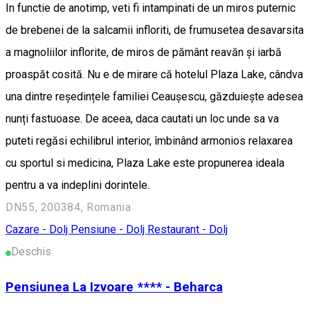
In functie de anotimp, veti fi intampinati de un miros puternic
de brebenei de la salcamii infloriti, de frumusetea desavarsita
a magnoliilor inflorite, de miros de pământ reavăn și iarbă
proaspăt cosită. Nu e de mirare că hotelul Plaza Lake, cândva
una dintre reședințele familiei Ceaușescu, găzduiește adesea
nunți fastuoase. De aceea, daca cautati un loc unde sa va
puteti regăsi echilibrul interior, îmbinând armonios relaxarea
cu sportul si medicina, Plaza Lake este propunerea ideala
pentru a va indeplini dorintele.
DN55, 200384, Romania
Cazare - Dolj
Pensiune - Dolj
Restaurant - Dolj
Deschis
Pensiunea La Izvoare **** - Beharca