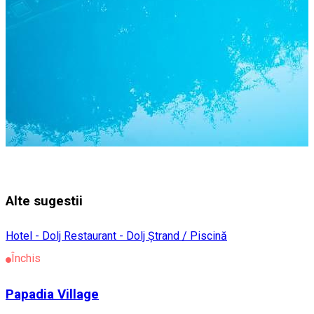
Alte sugestii
Hotel - Dolj
Restaurant - Dolj
Ștrand / Piscină
Închis
Papadia Village