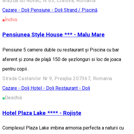
Brazda lui Novac, nr 63, Craiova, Romania
Cazare - Dolj
Pensiune - Dolj
Ștrand / Piscină
Închis
Pensiunea Style House *** - Malu Mare
Pensiune 5 camere duble cu restaurant și Piscina cu bar
aferent și zona de plajă 150 de șezlonguri si loc de joaca
pentru copii .
Strada Castanilor Nr 9, Preajba 207367, Romania
Cazare - Dolj
Hotel - Dolj
Restaurant - Dolj
Deschis
Hotel Plaza Lake **** - Rojiște
Complexul Plaza Lake imbina armonia perfecta a naturii cu