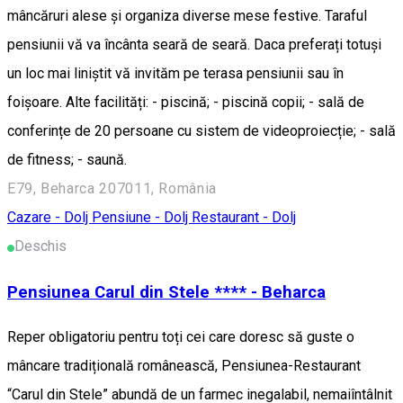
mâncăruri alese și organiza diverse mese festive. Taraful
pensiunii vă va încânta seară de seară. Daca preferați totuși
un loc mai liniștit vă invităm pe terasa pensiunii sau în
foișoare. Alte facilități: - piscină; - piscină copii; - sală de
conferințe de 20 persoane cu sistem de videoproiecție; - sală
de fitness; - saună.
E79, Beharca 207011, România
Cazare - Dolj
Pensiune - Dolj
Restaurant - Dolj
Deschis
Pensiunea Carul din Stele **** - Beharca
Reper obligatoriu pentru toți cei care doresc să guste o
mâncare tradițională românească, Pensiunea-Restaurant
“Carul din Stele” abundă de un farmec inegalabil, nemaiîntâlnit