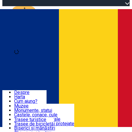
Open main menu
Loading
Autentificare
Înscrie-te
Dolj & Craiova
Despre
Harta
Obiective Turistice
Cum ajung?
Recomandări
Muzee
Atracții turistice
Monumente, statui
Trasee
Știri
Castele, conace, cule
Obiective arhitecturale
Trasee turistice
Atracții naturale, Arii protejate
Trasee de bicicletă
Obiceiuri, Tradiții
Biserici și mănăstiri
Română