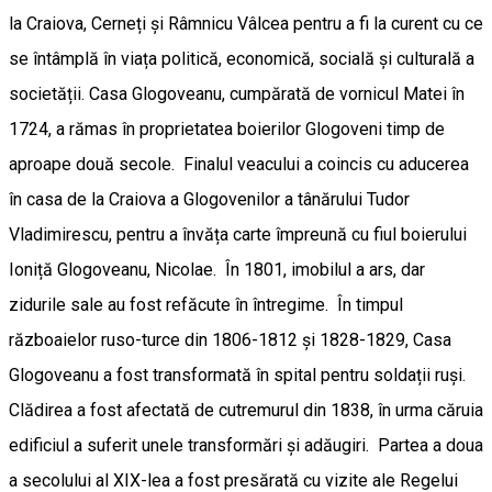
la Craiova, Cerneți și Râmnicu Vâlcea pentru a fi la curent cu ce
se întâmplă în viața politică, economică, socială și culturală a
societății. Casa Glogoveanu, cumpărată de vornicul Matei în
1724, a rămas în proprietatea boierilor Glogoveni timp de
aproape două secole. Finalul veacului a coincis cu aducerea
în casa de la Craiova a Glogovenilor a tânărului Tudor
Vladimirescu, pentru a învăța carte împreună cu fiul boierului
Ioniță Glogoveanu, Nicolae. În 1801, imobilul a ars, dar
zidurile sale au fost refăcute în întregime. În timpul
războaielor ruso-turce din 1806-1812 și 1828-1829, Casa
Glogoveanu a fost transformată în spital pentru soldații ruși.
Clădirea a fost afectată de cutremurul din 1838, în urma căruia
edificiul a suferit unele transformări și adăugiri. Partea a doua
a secolului al XIX-lea a fost presărată cu vizite ale Regelui