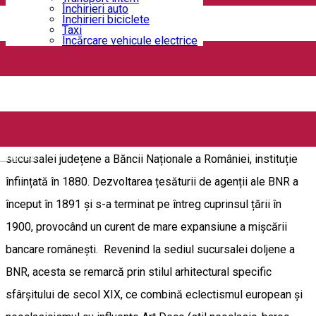
Banca Națională a României – Filiala Dolj este găzduită într-
Închirieri auto
Închirieri biciclete
un monument istoric de arhitectură de interes local, situat în
Taxi
Încărcare vehicule electrice
centrul municipiului Craiova, pe Calea Unirii, nr. 6 (capătul
dinspre Valea Vlăicii). Clădirea este situată lângă Casa
Constantin Vălimărescu și vis-a-vis de Biserica evanghelică.
Imobilul, ce datează de la sfârșitul secolului al XIX-lea (1887
– 1888), a fost construit pentru a servi drept sediu al
English
sucursalei județene a Băncii Naționale a României, instituție
înființată în 1880. Dezvoltarea țesăturii de agenții ale BNR a
început în 1891 și s-a terminat pe întreg cuprinsul țării în
1900, provocând un curent de mare expansiune a mișcării
bancare românești. Revenind la sediul sucursalei doljene a
BNR, acesta se remarcă prin stilul arhitectural specific
sfârșitului de secol XIX, ce combină eclectismul european și