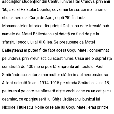
asociaților studenților din Centrul universitar Craiova, prin anii
’60, sau al Palatului Copiilor, ceva mai târziu, cei mai tineri o
știu ca sediu al Curții de Apel, după ’90. În Lista
Monumentelor Istorice din județul Dolj casa este trecută sub
numele de Matei Băileșteanu și datată ca fiind de pe la
sfârșitul secolului al XIX-lea. Se presupune că Matei
Băileșteanu ar putea fi de fapt acest Gogu Matei, consemnat
pe undeva, prin vreun act, cu acest nume. Casa are o suprafață
construită de 400 mp și poartă amprenta arhitectului Paul
Smărăndescu, autor a mai multor clădiri în stil neoromânesc.
A fost ridicată în anii 1914-1915 pe strada Smârdan, la nr. 18,
pe terenul pe care se aflaseră niște vechi case cu un cat și cu
geamlâc, ce aparținuseră lui Ghiță Urdăreanu, bunicul lui
Nicolae Titulescu. Noile case ale lui Gogu Matei, erau printre