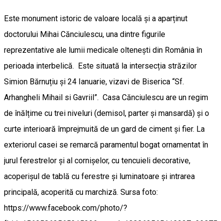
Este monument istoric de valoare locală și a aparținut
doctorului Mihai Cănciulescu, una dintre figurile
reprezentative ale lumii medicale oltenești din România în
perioada interbelică. Este situată la intersecția străzilor
Simion Bărnuțiu și 24 Ianuarie, vizavi de Biserica “Sf.
Arhangheli Mihail si Gavriil”. Casa Cănciulescu are un regim
de înălțime cu trei niveluri (demisol, parter și mansardă) și o
curte interioară împrejmuită de un gard de ciment și fier. La
exteriorul casei se remarcă paramentul bogat ornamentat în
jurul ferestrelor și al cornișelor, cu tencuieli decorative,
acoperișul de tablă cu ferestre și luminatoare și intrarea
principală, acoperită cu marchiză. Sursa foto:
https://www.facebook.com/photo/?