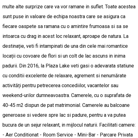
multe alte surprize care va vor ramane in suflet. Toate acestea
sunt puse in valoare de echipa noastra care se asigura ca
fiecare oaspete sa ramana cu o amintire frumoasa si sa se
intoarca cu drag in acest loc relaxant, aproape de natura. La
destinație, veti fi intampinati de una din cele mai romantice
locații cu covoare de flori si un colt de lac ascuns in inima
padurii. Din 2016, la Plaza Lake veti gasi o adevarata statiune
cu conditii excelente de relaxare, agrement si nenumărate
activități pentru petrecerea concediilor, vacantelor sau
weekend-urilor dumneavoastra. Camerele, cu o suprafata de
40-45 m2 dispun de pat matrimonial. Camerele au balcoane
generoase si vedere spre lac si padure, pentru a va putea
bucura de un sejur relaxant, in mijlocul naturii. Facilitati camere:
- Aer Conditionat - Room Service - Mini-Bar - Parcare Privata