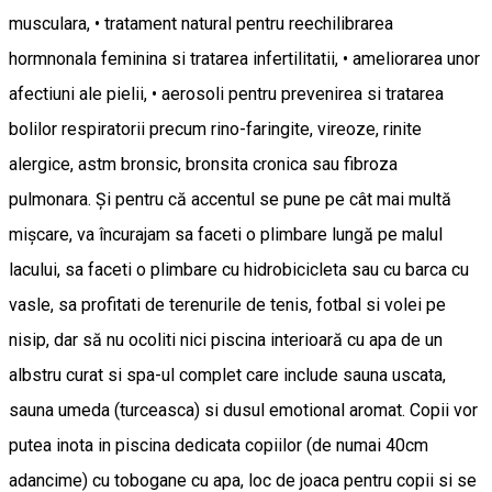
musculara, • tratament natural pentru reechilibrarea
hormnonala feminina si tratarea infertilitatii, • ameliorarea unor
afectiuni ale pielii, • aerosoli pentru prevenirea si tratarea
bolilor respiratorii precum rino-faringite, vireoze, rinite
alergice, astm bronsic, bronsita cronica sau fibroza
pulmonara. Și pentru că accentul se pune pe cât mai multă
mișcare, va încurajam sa faceti o plimbare lungă pe malul
lacului, sa faceti o plimbare cu hidrobicicleta sau cu barca cu
vasle, sa profitati de terenurile de tenis, fotbal si volei pe
nisip, dar să nu ocoliti nici piscina interioară cu apa de un
albstru curat si spa-ul complet care include sauna uscata,
sauna umeda (turceasca) si dusul emotional aromat. Copii vor
putea inota in piscina dedicata copiilor (de numai 40cm
adancime) cu tobogane cu apa, loc de joaca pentru copii si se