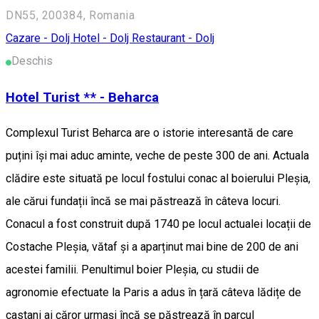
DN55, 200384, Romania
Cazare - Dolj
Hotel - Dolj
Restaurant - Dolj
Deschis
Hotel Turist ** - Beharca
Complexul Turist Beharca are o istorie interesantă de care
puțini își mai aduc aminte, veche de peste 300 de ani. Actuala
clădire este situată pe locul fostului conac al boierului Pleșia,
ale cărui fundații încă se mai păstrează în câteva locuri.
Conacul a fost construit după 1740 pe locul actualei locații de
Costache Pleșia, vătaf și a aparținut mai bine de 200 de ani
acestei familii. Penultimul boier Pleșia, cu studii de
agronomie efectuate la Paris a adus în țară câteva lădițe de
castani ai căror urmași încă se păstrează în parcul