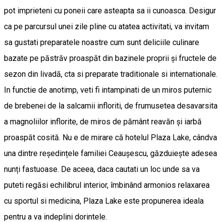
pot imprieteni cu poneii care asteapta sa ii cunoasca. Desigur
ca pe parcursul unei zile pline cu atatea activitati, va invitam
sa gustati preparatele noastre cum sunt deliciile culinare
bazate pe păstrăv proaspăt din bazinele proprii și fructele de
sezon din livadă, cta si preparate traditionale si internationale.
In functie de anotimp, veti fi intampinati de un miros puternic
de brebenei de la salcamii infloriti, de frumusetea desavarsita
a magnoliilor inflorite, de miros de pământ reavăn și iarbă
proaspăt cosită. Nu e de mirare că hotelul Plaza Lake, cândva
una dintre reședințele familiei Ceaușescu, găzduiește adesea
nunți fastuoase. De aceea, daca cautati un loc unde sa va
puteti regăsi echilibrul interior, îmbinând armonios relaxarea
cu sportul si medicina, Plaza Lake este propunerea ideala
pentru a va indeplini dorintele.