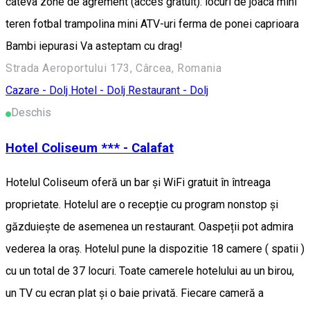
cateva zone de agrement (acces gratuit): locuri de joaca mini
teren fotbal trampolina mini ATV-uri ferma de ponei caprioara
Bambi iepurasi Va asteptam cu drag!
Strada Aeroportului 173, Cârcea, Romania
Cazare - Dolj
Hotel - Dolj
Restaurant - Dolj
Deschis
Hotel Coliseum *** - Calafat
Hotelul Coliseum oferă un bar și WiFi gratuit în întreaga
proprietate. Hotelul are o recepție cu program nonstop şi
găzduiește de asemenea un restaurant. Oaspeții pot admira
vederea la oraș. Hotelul pune la dispozitie 18 camere ( spatii )
cu un total de 37 locuri. Toate camerele hotelului au un birou,
un TV cu ecran plat și o baie privată. Fiecare cameră a