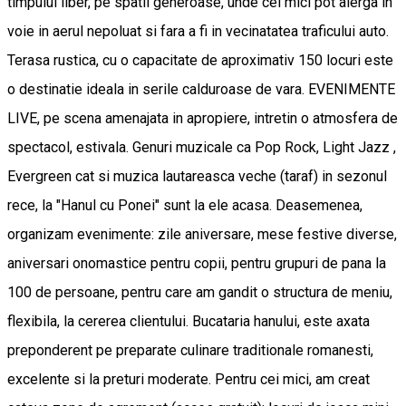
timpului liber, pe spatii generoase, unde cei mici pot alerga in
voie in aerul nepoluat si fara a fi in vecinatatea traficului auto.
Terasa rustica, cu o capacitate de aproximativ 150 locuri este
o destinatie ideala in serile calduroase de vara. EVENIMENTE
LIVE, pe scena amenajata in apropiere, intretin o atmosfera de
spectacol, estivala. Genuri muzicale ca Pop Rock, Light Jazz ,
Evergreen cat si muzica lautareasca veche (taraf) in sezonul
rece, la "Hanul cu Ponei" sunt la ele acasa. Deasemenea,
organizam evenimente: zile aniversare, mese festive diverse,
aniversari onomastice pentru copii, pentru grupuri de pana la
100 de persoane, pentru care am gandit o structura de meniu,
flexibila, la cererea clientului. Bucataria hanului, este axata
preponderent pe preparate culinare traditionale romanesti,
excelente si la preturi moderate. Pentru cei mici, am creat