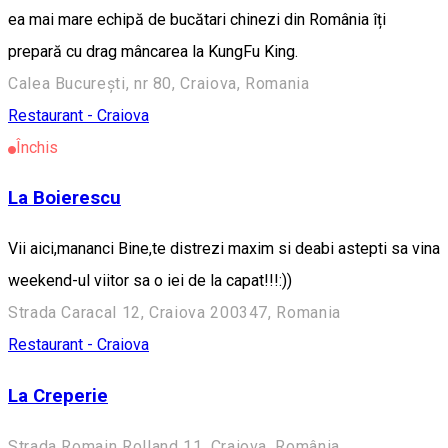
ea mai mare echipă de bucătari chinezi din România îți
prepară cu drag mâncarea la KungFu King.
Calea București, nr 80, Craiova, Romania
Restaurant - Craiova
Închis
La Boierescu
Vii aici,mananci Bine,te distrezi maxim si deabi astepti sa vina
weekend-ul viitor sa o iei de la capat!!!:))
Strada Caracal 12, Craiova 200347, Romania
Restaurant - Craiova
La Creperie
Strada Romain Rolland 11, Craiova, România