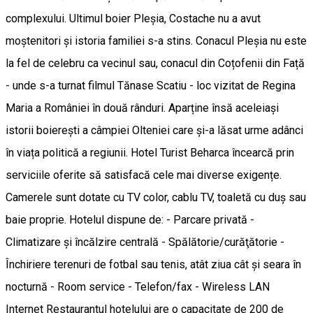
complexului. Ultimul boier Pleșia, Costache nu a avut
moștenitori și istoria familiei s-a stins. Conacul Pleșia nu este
la fel de celebru ca vecinul sau, conacul din Coțofenii din Față
- unde s-a turnat filmul Tănase Scatiu - loc vizitat de Regina
Maria a României în două rânduri. Aparține însă aceleiași
istorii boierești a câmpiei Olteniei care și-a lăsat urme adânci
în viața politică a regiunii. Hotel Turist Beharca încearcă prin
serviciile oferite să satisfacă cele mai diverse exigențe.
Camerele sunt dotate cu TV color, cablu TV, toaletă cu duş sau
baie proprie. Hotelul dispune de: - Parcare privată -
Climatizare şi încălzire centrală - Spălătorie/curăţătorie -
Închiriere terenuri de fotbal sau tenis, atât ziua cât şi seara în
nocturnă - Room service - Telefon/fax - Wireless LAN
Internet Restaurantul hotelului are o capacitate de 200 de