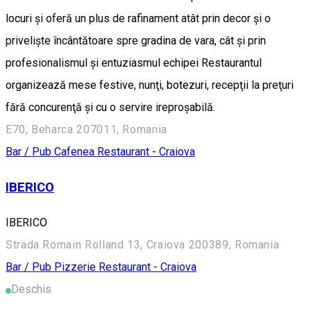
locuri și oferă un plus de rafinament atât prin decor și o
priveliște încântătoare spre gradina de vara, cât și prin
profesionalismul și entuziasmul echipei Restaurantul
organizează mese festive, nunţi, botezuri, recepţii la preţuri
fără concurenţă şi cu o servire ireproşabilă.
E70, Beharca 207011, Romania
Bar / Pub
Cafenea
Restaurant - Craiova
IBERICO
IBERICO
Strada Romain Rolland 13, Craiova 200389, Romania
Bar / Pub
Pizzerie
Restaurant - Craiova
Deschis