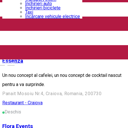
Închirieri auto
Închirieri biciclete
Escape este situat exact pe malul Dunarii, in Portul Bechet,
Taxi
Încărcare vehicule electrice
fata in fata cu orasul Oryahovo din Bulgaria.
Bechet, Romania
Bar / Pub
Cafenea
Restaurant - Craiova
Deschis
Essenza
English
Un nou concept al cafelei, un nou concept de cocktail nascut
pentru a va surprinde.
Panait Mosoiu Nr.4, Craiova, Romania, 200730
Restaurant - Craiova
Deschis
Flora Events