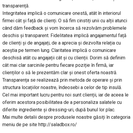
transparență.
Integritatea implică o comunicare onestă, atât în interiorul
firmei cât și față de clienți. O să fim cinstiți unii cu alții atunci
când dăm feedback și vom încerca să rezolvăm problemele
deschis și transparent. Fidelitatea implică angajamentul față
de clienți și de angajați, de a aprecia și dezvolta relația cu
aceștia pe termen lung. Claritatea implică o comunicare
deschisă atât cu angajații cât și cu clienții. Dorim să definim
cât mai clar sarcinile pentru fiecare poziție în firmă, iar
clienților o să le prezentăm clar și onest oferta noastră.
Transparența se realizează prin metoda de operare și prin
structura locațiilor noastre, îndeosebi a celor de tip insulă.
Cel mai important lucru pentru noi sunt clienții, iar de aceea le
oferim acestora posibilitatea de a personaliza salatele cu
diferite ingrediente și dressing-uri, după bunul lor plac.
Mai multe detalii despre produsele noastre găsiți în categoria
meniu de pe site http://saladbox.ro/