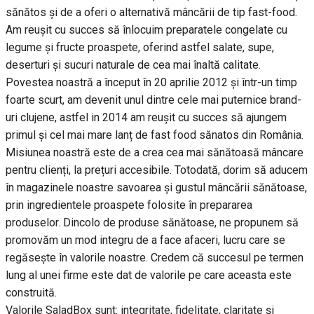
sănătos și de a oferi o alternativă mâncării de tip fast-food.
Am reușit cu succes să înlocuim preparatele congelate cu
legume și fructe proaspete, oferind astfel salate, supe,
deserturi și sucuri naturale de cea mai înaltă calitate.
Povestea noastră a început în 20 aprilie 2012 și într-un timp
foarte scurt, am devenit unul dintre cele mai puternice brand-
uri clujene, astfel in 2014 am reușit cu succes să ajungem
primul și cel mai mare lanț de fast food sănatos din România.
Misiunea noastră este de a crea cea mai sănătoasă mâncare
pentru clienți, la prețuri accesibile. Totodată, dorim să aducem
în magazinele noastre savoarea și gustul mâncării sănătoase,
prin ingredientele proaspete folosite în prepararea
produselor. Dincolo de produse sănătoase, ne propunem să
promovăm un mod integru de a face afaceri, lucru care se
regăsește în valorile noastre. Credem că succesul pe termen
lung al unei firme este dat de valorile pe care aceasta este
construită.
Valorile SaladBox sunt: integritate, fidelitate, claritate și