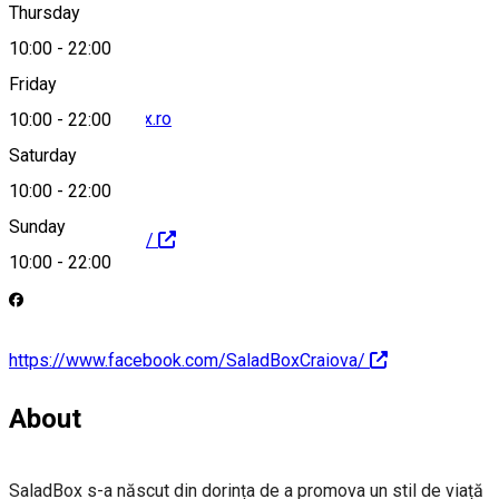
Thursday
10:00
-
22:00
Friday
contact@saladbox.ro
10:00
-
22:00
Saturday
10:00
-
22:00
Sunday
http://saladbox.ro/
10:00
-
22:00
https://www.facebook.com/SaladBoxCraiova/
About
SaladBox s-a născut din dorința de a promova un stil de viață