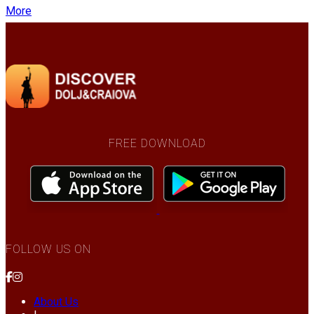
More
FREE DOWNLOAD
FOLLOW US ON
About Us