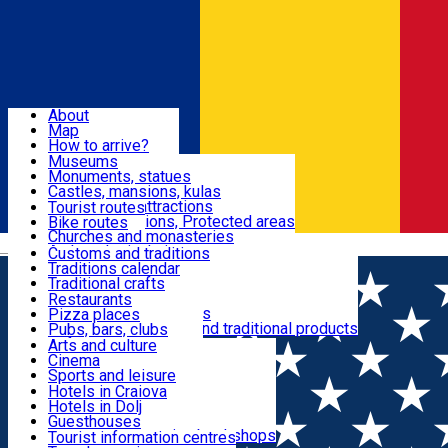
Sign In
Sign Up Free
Dolj & Craiova
About
Map
Attractions
How to arrive?
Recommendations
Museums
Tourist attractions
Monuments, statues
Routes
News
Castles, mansions, kulas
Architectural attractions
Tourist routes
Natural attractions, Protected areas
Bike routes
Customs, Traditions
Churches and monasteries
Română
Archaeological sites
Customs and traditions
Parks and gardens
Traditions calendar
Food & Drinks
Traditional crafts
Traditional cuisine
Restaurants
Wineries and vineyards
Pizza places
Leisure & Fun
Local manufacturers and traditional products
Pubs, bars, clubs
Cafes and teahouses
Arts and culture
Sweets and ice cream
Cinema
Accommodation
Fast-food
Sports and leisure
Horse riding
Hotels in Craiova
Swimming pools
Hotels in Dolj
Useful
Zoo
Guesthouses
Shopping, souvenirs, bookshops
Villas
Tourist information centres