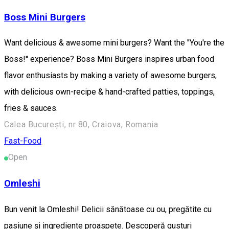
Boss Mini Burgers
Want delicious & awesome mini burgers? Want the ''You're the
Boss!'' experience? Boss Mini Burgers inspires urban food
flavor enthusiasts by making a variety of awesome burgers,
with delicious own-recipe & hand-crafted patties, toppings,
fries & sauces.
Calea București, nr 80, Craiova, Romania
Fast-Food
Open
Omleshi
Bun venit la Omleshi! Delicii sănătoase cu ou, pregătite cu
pasiune și ingrediente proaspete. Descoperă gusturi