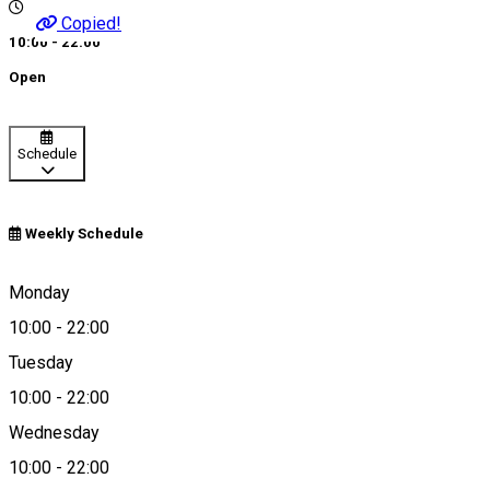
Copied!
10:00 - 22:00
Open
Schedule
Weekly Schedule
Craiova, Romania
Monday
10:00
-
22:00
Tuesday
Map
10:00
-
22:00
Wednesday
10:00
-
22:00
0745134211