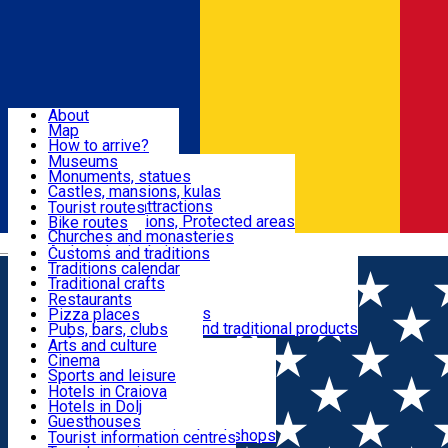
Sign In
Sign Up Free
Dolj & Craiova
About
Map
Attractions
How to arrive?
Recommendations
Museums
Tourist attractions
Monuments, statues
Routes
News
Castles, mansions, kulas
Architectural attractions
Tourist routes
Natural attractions, Protected areas
Bike routes
Customs, Traditions
Churches and monasteries
Română
Archaeological sites
Customs and traditions
Parks and gardens
Traditions calendar
Food & Drinks
Traditional crafts
Traditional cuisine
Restaurants
Wineries and vineyards
Pizza places
Leisure & Fun
Local manufacturers and traditional products
Pubs, bars, clubs
Cafes and teahouses
Arts and culture
Sweets and ice cream
Cinema
Accommodation
Fast-food
Sports and leisure
Horse riding
Hotels in Craiova
Swimming pools
Hotels in Dolj
Useful
Zoo
Guesthouses
Shopping, souvenirs, bookshops
Villas
Tourist information centres