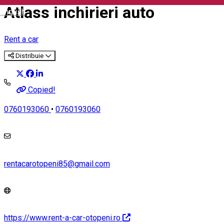
Atlass inchirieri auto
English
Rent a car
Distribuie
Copied!
0760193060
•
0760193060
rentacarotopeni85@gmail.com
https://www.rent-a-car-otopeni.ro