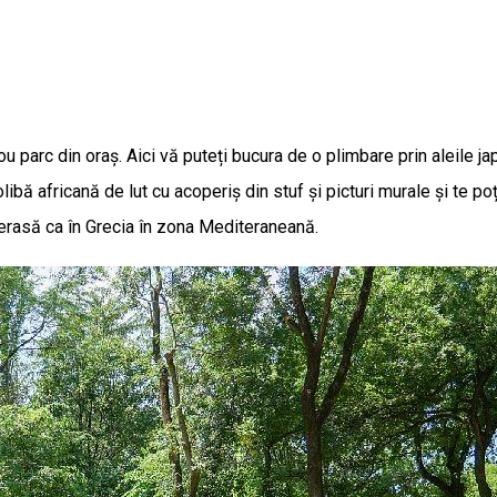
 parc din oraș. Aici vă puteți bucura de o plimbare prin aleile japo
olibă africană de lut cu acoperiș din stuf și picturi murale și te p
terasă ca în Grecia în zona Mediteraneană.