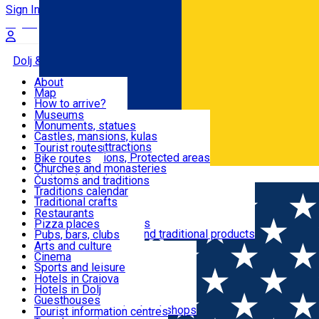
Sign In
Sign Up Free
Dolj & Craiova
About
Map
Attractions
How to arrive?
Recommendations
Museums
Tourist attractions
Monuments, statues
Routes
News
Castles, mansions, kulas
Architectural attractions
Tourist routes
Natural attractions, Protected areas
Bike routes
Customs, Traditions
Churches and monasteries
Română
Archaeological sites
Customs and traditions
Parks and gardens
Traditions calendar
Food & Drinks
Traditional crafts
Traditional cuisine
Restaurants
Wineries and vineyards
Pizza places
Leisure & Fun
Local manufacturers and traditional products
Pubs, bars, clubs
Cafes and teahouses
Arts and culture
Sweets and ice cream
Cinema
Accommodation
Fast-food
Sports and leisure
Horse riding
Hotels in Craiova
Swimming pools
Hotels in Dolj
Useful
Zoo
Guesthouses
Shopping, souvenirs, bookshops
Villas
Tourist information centres