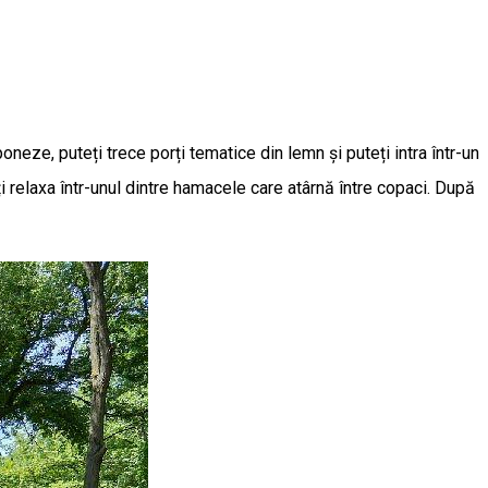
neze, puteți trece porți tematice din lemn și puteți intra într-un
oți relaxa într-unul dintre hamacele care atârnă între copaci. După