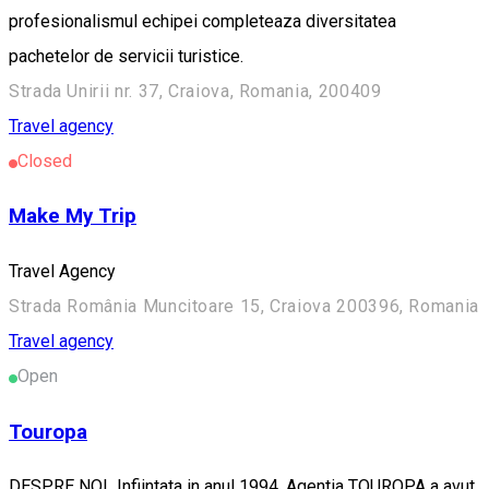
profesionalismul echipei completeaza diversitatea
pachetelor de servicii turistice.
Strada Unirii nr. 37, Craiova, Romania, 200409
Travel agency
Closed
Make My Trip
Travel Agency
Strada România Muncitoare 15, Craiova 200396, Romania
Travel agency
Open
Touropa
DESPRE NOI Infiintata in anul 1994, Agentia TOUROPA a avut