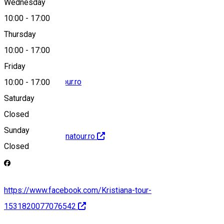
Wednesday
10:00
-
17:00
0251412152
Thursday
10:00
-
17:00
Friday
office@kristianatour.ro
10:00
-
17:00
Saturday
Closed
Sunday
http://www.kristianatour.ro
Closed
https://www.facebook.com/Kristiana-tour-
1531820077076542