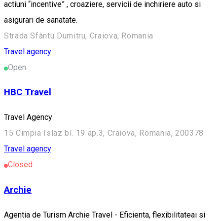
actiuni “incentive” , croaziere, servicii de inchiriere auto si
asigurari de sanatate.
Strada Sfântu Dumitru, Craiova, Romania
Travel agency
Open
HBC Travel
Travel Agency
15 Cimpia Islaz bl. 19 ap.3, Craiova, Romania, 200378
Travel agency
Closed
Archie
Agentia de Turism Archie Travel - Eficienta, flexibilitateai si