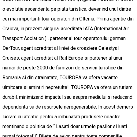
o evolutie ascendenta pe piata turistica, devenind unul dintre
cei mai importanti tour operatori din Oltenia. Prima agentie din
Craiova, in prezent singura, acreditata IATA (International Air
Transport Aociation ) , partener al tour operatorului german
DerTour, agent acreditat al liniei de croaziere Celestyal
Cruises, agent acreditat al Rail Europe si partener al unui
numar de peste 2000 de furnizori de servicii turistice din
Romania si din strainatate, TOUROPA va ofera vacante
uimitoare si amintiri nepretuite! TOUROPA va ofera un turism
durabil, minimizand impactul sau asupra mediului si reducand
dependenta sa de resursele neregenerabile. In acest demers
lucram cu atentie pentru a imbunatati produsele noastre
mentinand o politica de “ Lasati doar urmele pasilor si luati
numai fotografii” Bilete de avion pentru toate companiile