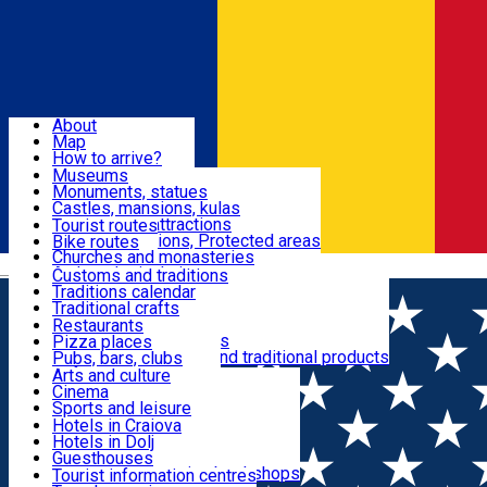
Sign In
Sign Up Free
Dolj & Craiova
About
Map
Attractions
How to arrive?
Recommendations
Museums
Tourist attractions
Monuments, statues
Routes
News
Castles, mansions, kulas
Architectural attractions
Tourist routes
Natural attractions, Protected areas
Bike routes
Customs, Traditions
Churches and monasteries
Română
Archaeological sites
Customs and traditions
Parks and gardens
Traditions calendar
Food & Drinks
Traditional crafts
Traditional cuisine
Restaurants
Wineries and vineyards
Pizza places
Leisure & Fun
Local manufacturers and traditional products
Pubs, bars, clubs
Cafes and teahouses
Arts and culture
Sweets and ice cream
Cinema
Accommodation
Fast-food
Sports and leisure
Horse riding
Hotels in Craiova
Swimming pools
Hotels in Dolj
Useful
Zoo
Guesthouses
Shopping, souvenirs, bookshops
Villas
Tourist information centres