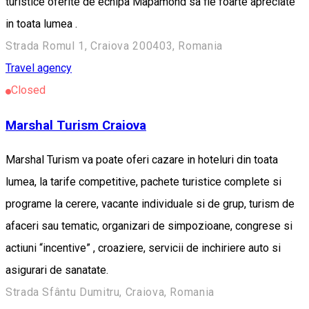
turistice oferite de echipa Mapamond sa fie foarte apreciate
in toata lumea .
Strada Romul 1, Craiova 200403, Romania
Travel agency
Closed
Marshal Turism Craiova
Marshal Turism va poate oferi cazare in hoteluri din toata
lumea, la tarife competitive, pachete turistice complete si
programe la cerere, vacante individuale si de grup, turism de
afaceri sau tematic, organizari de simpozioane, congrese si
actiuni “incentive” , croaziere, servicii de inchiriere auto si
asigurari de sanatate.
Strada Sfântu Dumitru, Craiova, Romania