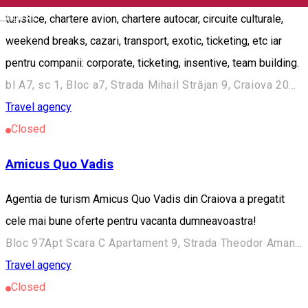
English
turistice, chartere avion, chartere autocar, circuite culturale,
weekend breaks, cazari, transport, exotic, ticketing, etc iar
pentru companii: corporate, ticketing, insentive, team building.
bl A7, sc 1, Bloc a7, Strada Mihail Străjan 9, Craiova 200010, România
Travel agency
Closed
Amicus Quo Vadis
Agentia de turism Amicus Quo Vadis din Craiova a pregatit
cele mai bune oferte pentru vacanta dumneavoastra!
Bloc 97Apt Scara C Apartament 9, Strada Theodor Aman 7, Craiova 200389, Romania
Travel agency
Closed