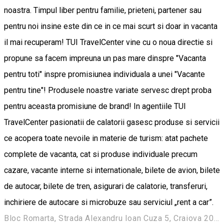
noastra. Timpul liber pentru familie, prieteni, partener sau
pentru noi insine este din ce in ce mai scurt si doar in vacanta
il mai recuperam! TUI TravelCenter vine cu o noua directie si
propune sa facem impreuna un pas mare dinspre "Vacanta
pentru toti" inspre promisiunea individuala a unei "Vacante
pentru tine"! Produsele noastre variate servesc drept proba
pentru aceasta promisiune de brand! In agentiile TUI
TravelCenter pasionatii de calatorii gasesc produse si servicii
ce acopera toate nevoile in materie de turism: atat pachete
complete de vacanta, cat si produse individuale precum
cazare, vacante interne si internationale, bilete de avion, bilete
de autocar, bilete de tren, asigurari de calatorie, transferuri,
inchiriere de autocare si microbuze sau serviciul „rent a car”.
Bloc Romarta, Strada Alexandru Ioan Cuza 5, Craiova 200734, Romania