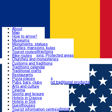
Sign In
Sign Up Free
Dolj & Craiova
About
Map
Attractions
How to arrive?
Recommendations
Museums
Tourist attractions
Monuments, statues
Routes
News
Castles, mansions, kulas
Architectural attractions
Tourist routes
Natural attractions, Protected areas
Bike routes
Customs, Traditions
Churches and monasteries
Română
Archaeological sites
Customs and traditions
Parks and gardens
Traditions calendar
Food & Drinks
Traditional crafts
Traditional cuisine
Restaurants
Wineries and vineyards
Pizza places
Leisure & Fun
Local manufacturers and traditional products
Pubs, bars, clubs
Cafes and teahouses
Arts and culture
Sweets and ice cream
Cinema
Accommodation
Fast-food
Sports and leisure
Horse riding
Hotels in Craiova
Swimming pools
Hotels in Dolj
Useful
Zoo
Guesthouses
Shopping, souvenirs, bookshops
Villas
Tourist information centres