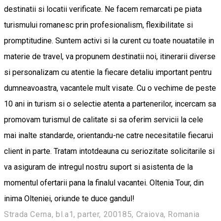
destinatii si locatii verificate. Ne facem remarcati pe piata
turismului romanesc prin profesionalism, flexibilitate si
promptitudine. Suntem activi si la curent cu toate nouatatile in
materie de travel, va propunem destinatii noi, itinerarii diverse
si personalizam cu atentie la fiecare detaliu important pentru
dumneavoastra, vacantele mult visate. Cu o vechime de peste
10 ani in turism si o selectie atenta a partenerilor, incercam sa
promovam turismul de calitate si sa oferim servicii la cele
mai inalte standarde, orientandu-ne catre necesitatile fiecarui
client in parte. Tratam intotdeauna cu seriozitate solicitarile si
va asiguram de intregul nostru suport si asistenta de la
momentul ofertarii pana la finalul vacantei. Oltenia Tour, din
inima Olteniei, oriunde te duce gandul!
Strada Cerna, bl.a1, parter, 200185, Craiova, Romania