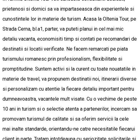
prietenosi si dornici sa va impartaseasca din experientele si
cunostintele lor in materie de turism. Acasa la Oltenia Tour, pe
Strada Cerna, bl.a1, parter, va puteti planui in cel mai mic
detaliu vacanta, economisiti timp si contati pe recomandari de
destinatii si locatii verificate. Ne facem remarcati pe piata
turismului romanesc prin profesionalism, flexibilitate si
promptitudine. Suntem activi si la curent cu toate nouatatile in
materie de travel, va propunem destinatii noi, itinerarii diverse
si personalizam cu atentie la fiecare detaliu important pentru
dumneavoastra, vacantele mult visate. Cu o vechime de peste
10 ani in turism si o selectie atenta a partenerilor, incercam sa
promovam turismul de calitate si sa oferim servicii la cele
mai inalte standarde, orientandu-ne catre necesitatile fiecarui
client in parte. Tratam intotdeauna cu seriozitate solicitarile si