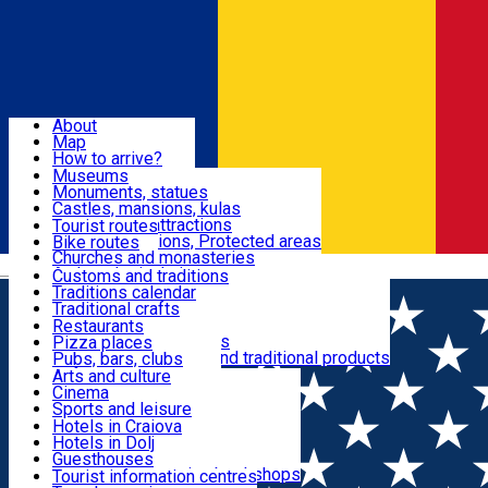
Sign In
Sign Up Free
Dolj & Craiova
About
Map
Attractions
How to arrive?
Recommendations
Museums
Tourist attractions
Monuments, statues
Routes
News
Castles, mansions, kulas
Architectural attractions
Tourist routes
Natural attractions, Protected areas
Bike routes
Customs, Traditions
Churches and monasteries
Română
Archaeological sites
Customs and traditions
Parks and gardens
Traditions calendar
Food & Drinks
Traditional crafts
Traditional cuisine
Restaurants
Wineries and vineyards
Pizza places
Leisure & Fun
Local manufacturers and traditional products
Pubs, bars, clubs
Cafes and teahouses
Arts and culture
Sweets and ice cream
Cinema
Accommodation
Fast-food
Sports and leisure
Horse riding
Hotels in Craiova
Swimming pools
Hotels in Dolj
Useful
Zoo
Guesthouses
Shopping, souvenirs, bookshops
Villas
Tourist information centres