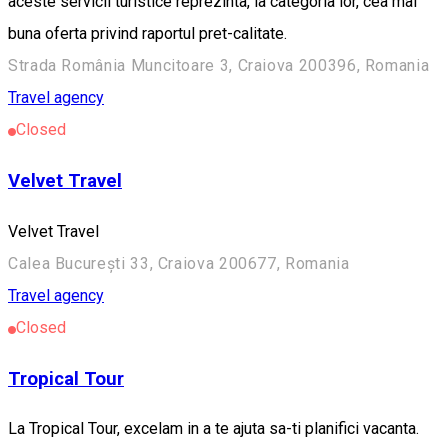
aceste servicii turistice reprezinta, la categori­a lor, cea mai
buna oferta privind raportul pret-calitate.
Strada România Muncitoare 3, Craiova 200396, Romania
Travel agency
Closed
Velvet Travel
Velvet Travel
Calea București 33, Craiova 200677, Romania
Travel agency
Closed
Tropical Tour
La Tropical Tour, excelam in a te ajuta sa-ti planifici vacanta.