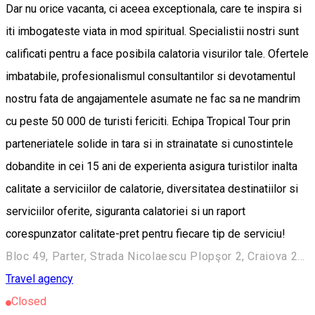
Dar nu orice vacanta, ci aceea exceptionala, care te inspira si
iti imbogateste viata in mod spiritual. Specialistii nostri sunt
calificati pentru a face posibila calatoria visurilor tale. Ofertele
imbatabile, profesionalismul consultantilor si devotamentul
nostru fata de angajamentele asumate ne fac sa ne mandrim
cu peste 50 000 de turisti fericiti. Echipa Tropical Tour prin
parteneriatele solide in tara si in strainatate si cunostintele
dobandite in cei 15 ani de experienta asigura turistilor inalta
calitate a serviciilor de calatorie, diversitatea destinatiilor si
serviciilor oferite, siguranta calatoriei si un raport
corespunzator calitate-pret pentru fiecare tip de serviciu!
Bloc 49, Parter, Strada Nicolaescu Plopşor 2, Craiova 200733, Romania
Travel agency
Closed