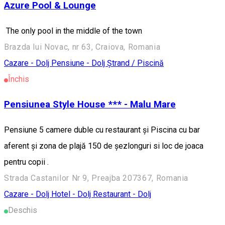
Azure Pool & Lounge
The only pool in the middle of the town
Brazda lui Novac, nr 63, Craiova, Romania
Cazare - Dolj
Pensiune - Dolj
Ștrand / Piscină
Închis
Pensiunea Style House *** - Malu Mare
Pensiune 5 camere duble cu restaurant și Piscina cu bar
aferent și zona de plajă 150 de șezlonguri si loc de joaca
pentru copii .
Strada Castanilor Nr 9, Preajba 207367, Romania
Cazare - Dolj
Hotel - Dolj
Restaurant - Dolj
Deschis