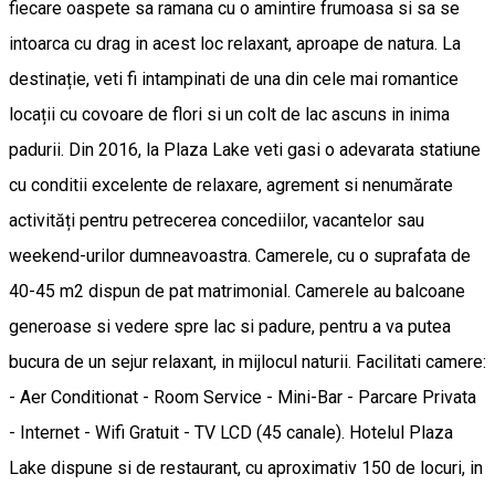
fiecare oaspete sa ramana cu o amintire frumoasa si sa se
intoarca cu drag in acest loc relaxant, aproape de natura. La
destinație, veti fi intampinati de una din cele mai romantice
locații cu covoare de flori si un colt de lac ascuns in inima
padurii. Din 2016, la Plaza Lake veti gasi o adevarata statiune
cu conditii excelente de relaxare, agrement si nenumărate
activități pentru petrecerea concediilor, vacantelor sau
weekend-urilor dumneavoastra. Camerele, cu o suprafata de
40-45 m2 dispun de pat matrimonial. Camerele au balcoane
generoase si vedere spre lac si padure, pentru a va putea
bucura de un sejur relaxant, in mijlocul naturii. Facilitati camere:
- Aer Conditionat - Room Service - Mini-Bar - Parcare Privata
- Internet - Wifi Gratuit - TV LCD (45 canale). Hotelul Plaza
Lake dispune si de restaurant, cu aproximativ 150 de locuri, in