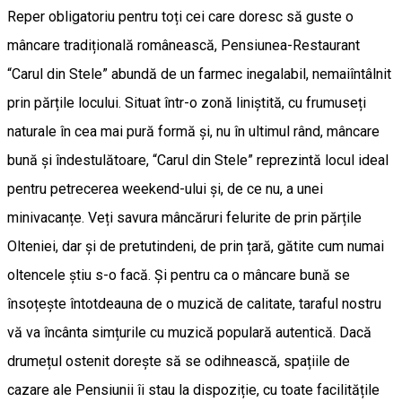
Reper obligatoriu pentru toți cei care doresc să guste o
mâncare tradițională românească, Pensiunea-Restaurant
“Carul din Stele” abundă de un farmec inegalabil, nemaiîntâlnit
prin părțile locului. Situat într-o zonă liniștită, cu frumuseți
naturale în cea mai pură formă și, nu în ultimul rând, mâncare
bună și îndestulătoare, “Carul din Stele” reprezintă locul ideal
pentru petrecerea weekend-ului și, de ce nu, a unei
minivacanțe. Veți savura mâncăruri felurite de prin părțile
Olteniei, dar și de pretutindeni, de prin țară, gătite cum numai
oltencele știu s-o facă. Și pentru ca o mâncare bună se
însoțește întotdeauna de o muzică de calitate, taraful nostru
vă va încânta simțurile cu muzică populară autentică. Dacă
drumețul ostenit dorește să se odihnească, spațiile de
cazare ale Pensiunii îi stau la dispoziție, cu toate facilitățile