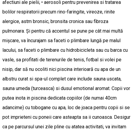
afectiuni ale pielii, • aerosoli pentru prevenirea si tratarea
bolilor respiratorii precum rino-faringite, vireoze, rinite
alergice, astm bronsic, bronsita cronica sau fibroza
pulmonara. Și pentru că accentul se pune pe cât mai multă
mișcare, va încurajam sa faceti o plimbare lungă pe malul
lacului, sa faceti o plimbare cu hidrobicicleta sau cu barca cu
vasle, sa profitati de terenurile de tenis, fotbal si volei pe
nisip, dar să nu ocoliti nici piscina interioară cu apa de un
albstru curat si spa-ul complet care include sauna uscata,
sauna umeda (turceasca) si dusul emotional aromat. Copii vor
putea inota in piscina dedicata copiilor (de numai 40cm
adancime) cu tobogane cu apa, loc de joaca pentru copii si se
pot imprieteni cu poneii care asteapta sa ii cunoasca. Desigur
ca pe parcursul unei zile pline cu atatea activitati, va invitam