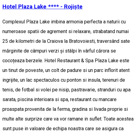
Hotel Plaza Lake **** - Rojiște
Complexul Plaza Lake imbina armonia perfecta a naturii cu
numeroase spatii de agrement si relaxare, strabatand numai
25 de kilometri de la Craiova la Bratovoiesti, traversând sate
mărginite de câmpuri verzi și stâlpi în vârful cărora se
cocoțeaza berzele. Hotel Restaurant & Spa Plaza Lake este
un tinut de poveste, un colt de padure si un parc inflorit atent
ingrijite, un lac spectaculos cu ponton si insula, terenuri de
tenis, de fotbal si volei pe nisip, pastravarie, stranduri cu apa
sarata, piscina interioara si spa, restaurant cu mancare
proaspata provenita de la ferma, gradina si livada proprie si
multe alte surprize care va vor ramane in suflet. Toate acestea
sunt puse in valoare de echipa noastra care se asigura ca