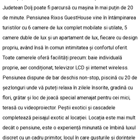
Judetean Dolj poate fi parcursă cu mașina în mai puțin de 20
de minute. Pensiunea Rixos GuestHouse vine în întâmpinarea
turistilor cu 6 camere de lux complet mobilate si utilate, 5
camere duble de lux și un apartament de lux, fiecare cu design
propriu, având însă în comun intimitatea și confortul oferit.
Toate camerele oferă facilități precum: baie individuală
proprie, aer condiționat, televizor LCD și internet wireless.
Pensiunea dispune de bar deschis non-stop, piscină cu 20 de
șezlonguri unde vă puteți relaxa în zilele însorite, gradină cu
flori, grătar și loc de joacă special amenajat pentru cei mici,
terasă cu videoproiector. Peștii exotici și cascadele
completează peisajul exotic al locației. Locația este mai mult
decât o pensiune, este o experiență minunată ce îmbină luxul
discret cu un cadru primitor, locul în care gusturile și dorințele