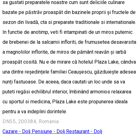
sa gustati preparatele noastre cum sunt deliciile culinare
bazate pe păstrăv proaspăt din bazinele proprii și fructele de
sezon din livadă, cta si preparate traditionale si internationale.
In functie de anotimp, veti fi intampinati de un miros puternic
de brebenei de la salcamii infloriti, de frumusetea desavarsita
a magnoliilor inflorite, de miros de pământ reavăn și iarbă
proaspăt cosită. Nu e de mirare că hotelul Plaza Lake, cândva
una dintre reședințele familiei Ceaușescu, găzduiește adesea
nunți fastuoase. De aceea, daca cautati un loc unde sa va
puteti regăsi echilibrul interior, îmbinând armonios relaxarea
cu sportul si medicina, Plaza Lake este propunerea ideala
pentru a va indeplini dorintele.
DN55, 200384, Romania
Cazare - Dolj
Pensiune - Dolj
Restaurant - Dolj