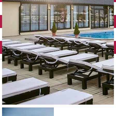
Închirieri auto
Închirieri biciclete
Taxi
Încărcare vehicule electrice
English