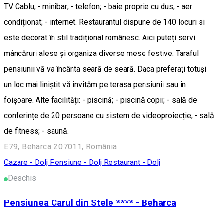
TV Cablu; - minibar; - telefon; - baie proprie cu dus; - aer
condiționat; - internet. Restaurantul dispune de 140 locuri si
este decorat în stil tradițional românesc. Aici puteți servi
mâncăruri alese și organiza diverse mese festive. Taraful
pensiunii vă va încânta seară de seară. Daca preferați totuși
un loc mai liniștit vă invităm pe terasa pensiunii sau în
foișoare. Alte facilități: - piscină; - piscină copii; - sală de
conferințe de 20 persoane cu sistem de videoproiecție; - sală
de fitness; - saună.
E79, Beharca 207011, România
Cazare - Dolj
Pensiune - Dolj
Restaurant - Dolj
Deschis
Pensiunea Carul din Stele **** - Beharca