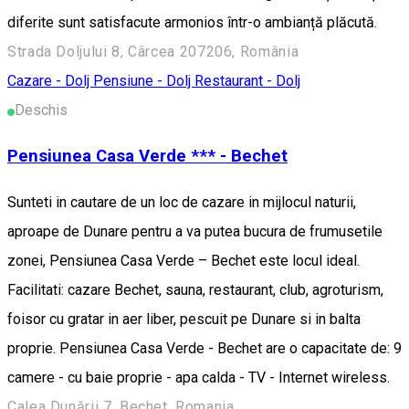
diferite sunt satisfacute armonios într-o ambianță plăcută.
Strada Doljului 8, Cârcea 207206, România
Cazare - Dolj
Pensiune - Dolj
Restaurant - Dolj
Deschis
Pensiunea Casa Verde *** - Bechet
Sunteti in cautare de un loc de cazare in mijlocul naturii,
aproape de Dunare pentru a va putea bucura de frumusetile
zonei, Pensiunea Casa Verde – Bechet este locul ideal.
Facilitati: cazare Bechet, sauna, restaurant, club, agroturism,
foisor cu gratar in aer liber, pescuit pe Dunare si in balta
proprie. Pensiunea Casa Verde - Bechet are o capacitate de: 9
camere - cu baie proprie - apa calda - TV - Internet wireless.
Calea Dunării 7, Bechet, Romania