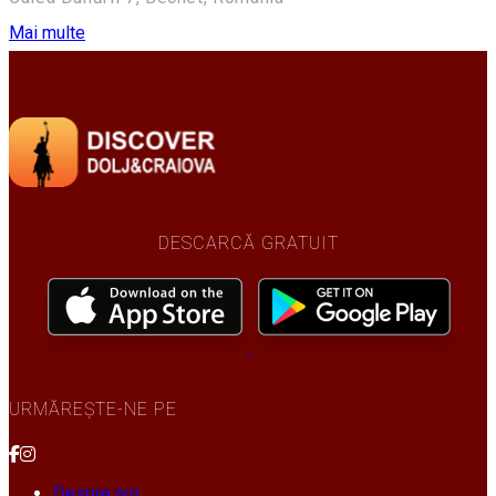
Mai multe
DESCARCĂ GRATUIT
URMĂREȘTE-NE PE
Despre noi