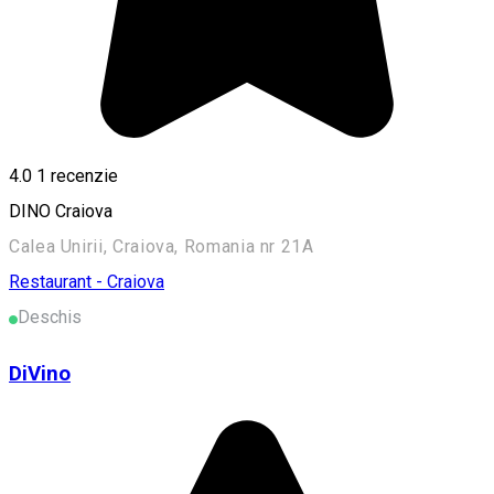
4.0
1 recenzie
DINO Craiova
Calea Unirii, Craiova, Romania nr 21A
Restaurant - Craiova
Deschis
DiVino