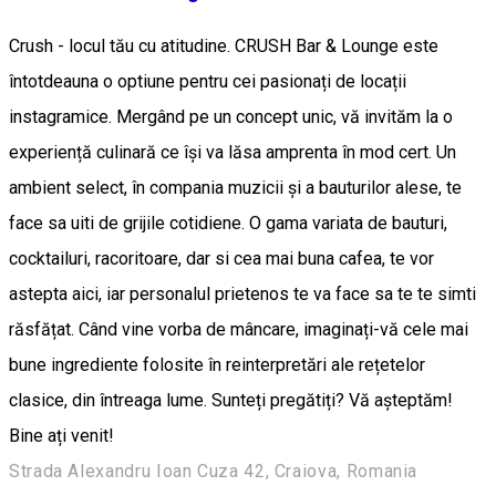
Crush - locul tău cu atitudine. CRUSH Bar & Lounge este
întotdeauna o optiune pentru cei pasionați de locații
instagramice. Mergând pe un concept unic, vă invităm la o
experiență culinară ce își va lăsa amprenta în mod cert. Un
ambient select, în compania muzicii și a bauturilor alese, te
face sa uiti de grijile cotidiene. O gama variata de bauturi,
cocktailuri, racoritoare, dar si cea mai buna cafea, te vor
astepta aici, iar personalul prietenos te va face sa te te simti
răsfățat. Când vine vorba de mâncare, imaginați-vă cele mai
bune ingrediente folosite în reinterpretări ale rețetelor
clasice, din întreaga lume. Sunteți pregătiți? Vă așteptăm!
Bine ați venit!
Strada Alexandru Ioan Cuza 42, Craiova, Romania