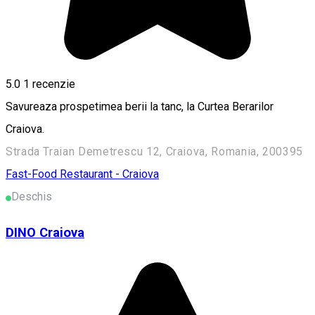
5.0
1 recenzie
Savureaza prospetimea berii la tanc, la Curtea Berarilor
Craiova.
Strada Traian Demetrescu 12, Craiova, Romania, 200395
Fast-Food
Restaurant - Craiova
Deschis
DINO Craiova