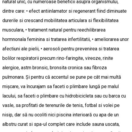
natural unic, cu numeroase beneficii asupra organismului,
dintre care: • efect antiinlamator si regenerant fiind diminuate
durerile si crescand mobilitatea articulara si flexibilitatea
musculara, • tratament natural pentru reechilibrarea
hormnonala feminina si tratarea infertilitatii, • ameliorarea unor
afectiuni ale pielii, • aerosoli pentru prevenirea si tratarea
bolilor respiratorii precum rino-faringite, vireoze, rinite
alergice, astm bronsic, bronsita cronica sau fibroza
pulmonara. Și pentru că accentul se pune pe cât mai multă
mișcare, va încurajam sa faceti o plimbare lungă pe malul
lacului, sa faceti o plimbare cu hidrobicicleta sau cu barca cu
vasle, sa profitati de terenurile de tenis, fotbal si volei pe
nisip, dar să nu ocoliti nici piscina interioară cu apa de un
albstru curat si spa-ul complet care include sauna uscata,