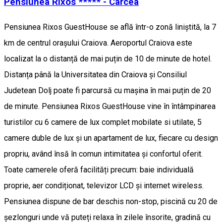
Pensiunea Rixos ***** - Cârcea
Pensiunea Rixos GuestHouse se află într-o zonă liniștită, la 7
km de centrul orașului Craiova. Aeroportul Craiova este
localizat la o distanță de mai puțin de 10 de minute de hotel.
Distanța până la Universitatea din Craiova și Consiliul
Judetean Dolj poate fi parcursă cu mașina în mai puțin de 20
de minute. Pensiunea Rixos GuestHouse vine în întâmpinarea
turistilor cu 6 camere de lux complet mobilate si utilate, 5
camere duble de lux și un apartament de lux, fiecare cu design
propriu, având însă în comun intimitatea și confortul oferit.
Toate camerele oferă facilități precum: baie individuală
proprie, aer condiționat, televizor LCD și internet wireless.
Pensiunea dispune de bar deschis non-stop, piscină cu 20 de
șezlonguri unde vă puteți relaxa în zilele însorite, gradină cu