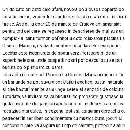
Ori de cate ori este cald afara, nevoia de a evada departe de
asfaltul incins, zgomotul si aglomeratia din oras este un lucru
firesc. Astfel, la doar 20 de minute de Craiova am amenajat
pentru toti cei care se regasesc in descrierea de mai sus un
complex al carui termen definitoriu este relaxarea: piscina La
Cismea Marsani, realizata conform standardelor europene.
Locatia este inconjurata de spatii verzi, foisoare si de un
superb helesteu unde oaspetii nostri pot pescui sau se pot
bucura de o plimbare cu barca.
Insa asta nu este tot. Piscina La Cismea Marsani dispune de
un bar unde se pot savura cocktailuri exotice, sucuri naturale
si alte bauturi menite sa alunge setea si senzatia de caldura.
Totodata, va invitam sa va bucurati de preparate gustoase la
gratar, insotite de garnituri apetisante si un desert care sa va
faca ziua mai dulce. In sezonul estival, asiguram distractia cu
petreceri in aer liber, condimentate cu muzica buna, jocuri si
concursuri care va asigura un timp de calitate, petrecut alaturi