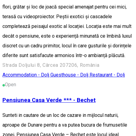
flori, grătar și loc de joacă special amenajat pentru cei mici,
terasă cu videoproiector. Peștii exotici și cascadele
completează peisajul exotic al locației. Locația este mai mult
decât o pensiune, este o experiență minunată ce îmbină luxul
discret cu un cadru primitor, locul în care gusturile și dorințele
diferite sunt satisfacute armonios într-o ambianță plăcută.
Strada Doljului 8, Cârcea 207206, România
Accommodation - Dolj
Guesthouse - Dolj
Restaurant - Dolj
Open
Pensiunea Casa Verde *** - Bechet
Sunteti in cautare de un loc de cazare in mijlocul naturii,
aproape de Dunare pentru a va putea bucura de frumusetile
zonei, Pensiunea Casa Verde – Bechet este locul ideal.