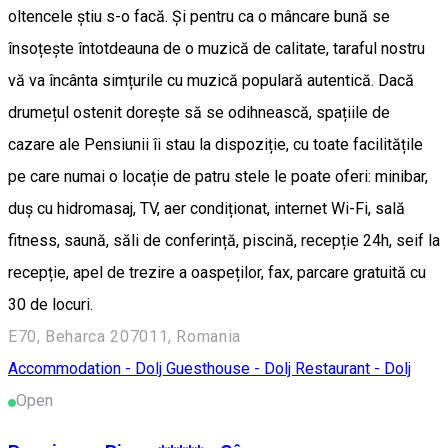
oltencele știu s-o facă. Și pentru ca o mâncare bună se
însoțește întotdeauna de o muzică de calitate, taraful nostru
vă va încânta simțurile cu muzică populară autentică. Dacă
drumețul ostenit dorește să se odihnească, spațiile de
cazare ale Pensiunii îi stau la dispoziție, cu toate facilitățile
pe care numai o locație de patru stele le poate oferi: minibar,
duș cu hidromasaj, TV, aer condiționat, internet Wi-Fi, sală
fitness, saună, săli de conferință, piscină, recepție 24h, seif la
recepție, apel de trezire a oaspeților, fax, parcare gratuită cu
30 de locuri.
E70, Beharca 207011, Romania
Accommodation - Dolj
Guesthouse - Dolj
Restaurant - Dolj
Open