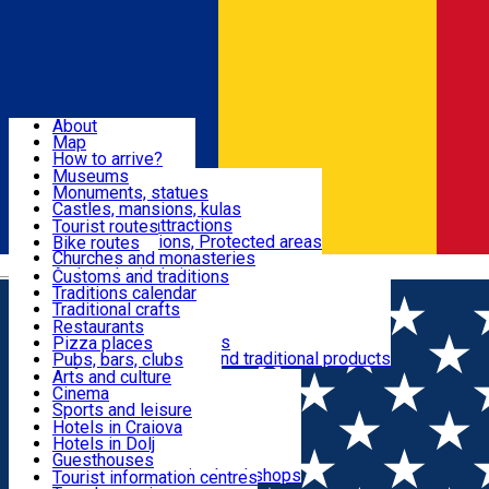
Sign In
Sign Up Free
Dolj & Craiova
About
Map
Attractions
How to arrive?
Recommendations
Museums
Tourist attractions
Monuments, statues
Routes
News
Castles, mansions, kulas
Architectural attractions
Tourist routes
Natural attractions, Protected areas
Bike routes
Customs, Traditions
Churches and monasteries
Română
Archaeological sites
Customs and traditions
Parks and gardens
Traditions calendar
Food & Drinks
Traditional crafts
Traditional cuisine
Restaurants
Wineries and vineyards
Pizza places
Leisure & Fun
Local manufacturers and traditional products
Pubs, bars, clubs
Cafes and teahouses
Arts and culture
Sweets and ice cream
Cinema
Accommodation
Fast-food
Sports and leisure
Horse riding
Hotels in Craiova
Swimming pools
Hotels in Dolj
Useful
Zoo
Guesthouses
Shopping, souvenirs, bookshops
Villas
Tourist information centres