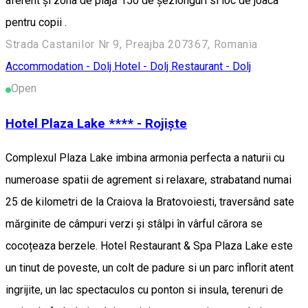
aferent și zona de plajă 150 de șezlonguri si loc de joaca
pentru copii .
Strada Castanilor Nr 9, Preajba 207367, Romania
Accommodation - Dolj
Hotel - Dolj
Restaurant - Dolj
Open
Hotel Plaza Lake **** - Rojiște
Complexul Plaza Lake imbina armonia perfecta a naturii cu
numeroase spatii de agrement si relaxare, strabatand numai
25 de kilometri de la Craiova la Bratovoiesti, traversând sate
mărginite de câmpuri verzi și stâlpi în vârful cărora se
cocoțeaza berzele. Hotel Restaurant & Spa Plaza Lake este
un tinut de poveste, un colt de padure si un parc inflorit atent
ingrijite, un lac spectaculos cu ponton si insula, terenuri de