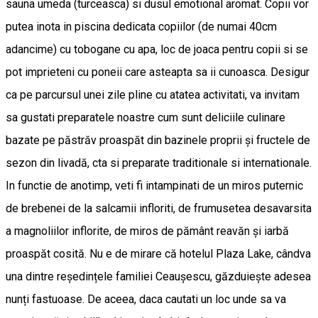
sauna umeda (turceasca) si dusul emotional aromat. Copii vor
putea inota in piscina dedicata copiilor (de numai 40cm
adancime) cu tobogane cu apa, loc de joaca pentru copii si se
pot imprieteni cu poneii care asteapta sa ii cunoasca. Desigur
ca pe parcursul unei zile pline cu atatea activitati, va invitam
sa gustati preparatele noastre cum sunt deliciile culinare
bazate pe păstrăv proaspăt din bazinele proprii și fructele de
sezon din livadă, cta si preparate traditionale si internationale.
In functie de anotimp, veti fi intampinati de un miros puternic
de brebenei de la salcamii infloriti, de frumusetea desavarsita
a magnoliilor inflorite, de miros de pământ reavăn și iarbă
proaspăt cosită. Nu e de mirare că hotelul Plaza Lake, cândva
una dintre reședințele familiei Ceaușescu, găzduiește adesea
nunți fastuoase. De aceea, daca cautati un loc unde sa va