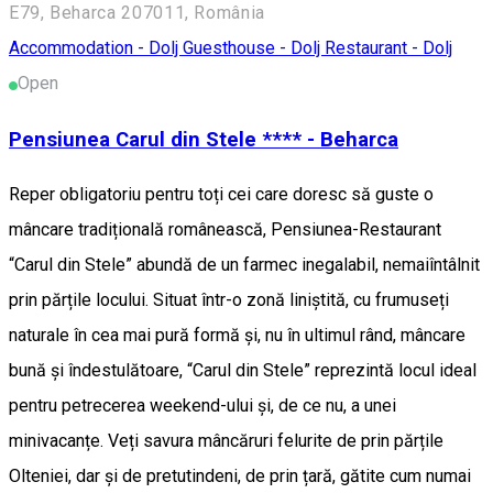
E79, Beharca 207011, România
Accommodation - Dolj
Guesthouse - Dolj
Restaurant - Dolj
Open
Pensiunea Carul din Stele **** - Beharca
Reper obligatoriu pentru toți cei care doresc să guste o
mâncare tradițională românească, Pensiunea-Restaurant
“Carul din Stele” abundă de un farmec inegalabil, nemaiîntâlnit
prin părțile locului. Situat într-o zonă liniștită, cu frumuseți
naturale în cea mai pură formă și, nu în ultimul rând, mâncare
bună și îndestulătoare, “Carul din Stele” reprezintă locul ideal
pentru petrecerea weekend-ului și, de ce nu, a unei
minivacanțe. Veți savura mâncăruri felurite de prin părțile
Olteniei, dar și de pretutindeni, de prin țară, gătite cum numai