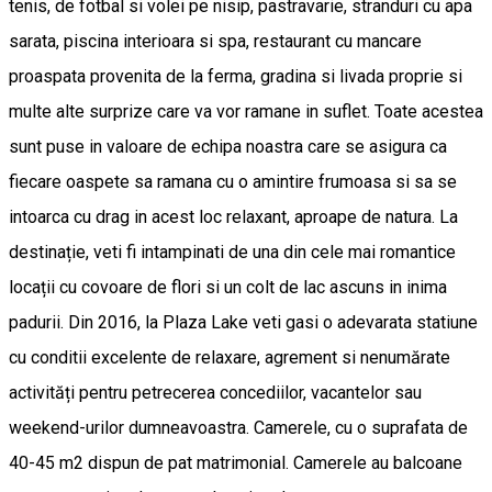
tenis, de fotbal si volei pe nisip, pastravarie, stranduri cu apa
sarata, piscina interioara si spa, restaurant cu mancare
proaspata provenita de la ferma, gradina si livada proprie si
multe alte surprize care va vor ramane in suflet. Toate acestea
sunt puse in valoare de echipa noastra care se asigura ca
fiecare oaspete sa ramana cu o amintire frumoasa si sa se
intoarca cu drag in acest loc relaxant, aproape de natura. La
destinație, veti fi intampinati de una din cele mai romantice
locații cu covoare de flori si un colt de lac ascuns in inima
padurii. Din 2016, la Plaza Lake veti gasi o adevarata statiune
cu conditii excelente de relaxare, agrement si nenumărate
activități pentru petrecerea concediilor, vacantelor sau
weekend-urilor dumneavoastra. Camerele, cu o suprafata de
40-45 m2 dispun de pat matrimonial. Camerele au balcoane