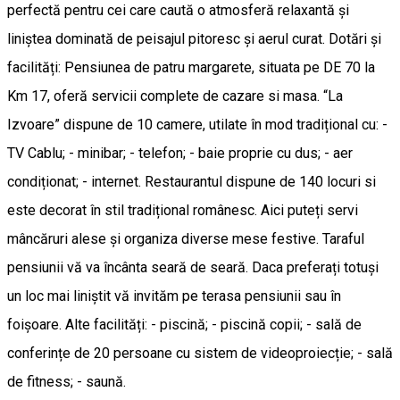
perfectă pentru cei care caută o atmosferă relaxantă și
liniștea dominată de peisajul pitoresc și aerul curat. Dotări și
facilități: Pensiunea de patru margarete, situata pe DE 70 la
Km 17, oferă servicii complete de cazare si masa. “La
Izvoare” dispune de 10 camere, utilate în mod tradițional cu: -
TV Cablu; - minibar; - telefon; - baie proprie cu dus; - aer
condiționat; - internet. Restaurantul dispune de 140 locuri si
este decorat în stil tradițional românesc. Aici puteți servi
mâncăruri alese și organiza diverse mese festive. Taraful
pensiunii vă va încânta seară de seară. Daca preferați totuși
un loc mai liniștit vă invităm pe terasa pensiunii sau în
foișoare. Alte facilități: - piscină; - piscină copii; - sală de
conferințe de 20 persoane cu sistem de videoproiecție; - sală
de fitness; - saună.