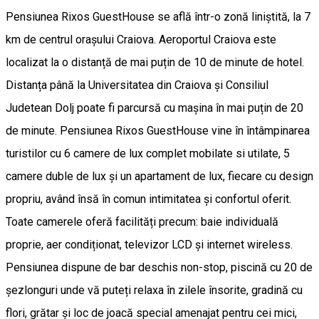
Pensiunea Rixos GuestHouse se află într-o zonă liniștită, la 7
km de centrul orașului Craiova. Aeroportul Craiova este
localizat la o distanță de mai puțin de 10 de minute de hotel.
Distanța până la Universitatea din Craiova și Consiliul
Judetean Dolj poate fi parcursă cu mașina în mai puțin de 20
de minute. Pensiunea Rixos GuestHouse vine în întâmpinarea
turistilor cu 6 camere de lux complet mobilate si utilate, 5
camere duble de lux și un apartament de lux, fiecare cu design
propriu, având însă în comun intimitatea și confortul oferit.
Toate camerele oferă facilități precum: baie individuală
proprie, aer condiționat, televizor LCD și internet wireless.
Pensiunea dispune de bar deschis non-stop, piscină cu 20 de
șezlonguri unde vă puteți relaxa în zilele însorite, gradină cu
flori, grătar și loc de joacă special amenajat pentru cei mici,