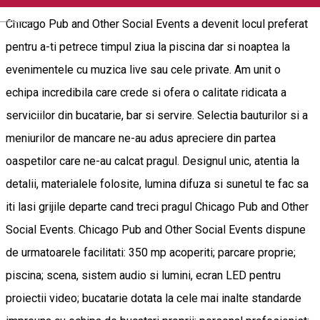
Nascut din dragoste, incarcat cu energie, grija si pasiune,
English
Chicago Pub and Other Social Events a devenit locul preferat
pentru a-ti petrece timpul ziua la piscina dar si noaptea la
evenimentele cu muzica live sau cele private. Am unit o
echipa incredibila care crede si ofera o calitate ridicata a
serviciilor din bucatarie, bar si servire. Selectia bauturilor si a
meniurilor de mancare ne-au adus apreciere din partea
oaspetilor care ne-au calcat pragul. Designul unic, atentia la
detalii, materialele folosite, lumina difuza si sunetul te fac sa
iti lasi grijile departe cand treci pragul Chicago Pub and Other
Social Events. Chicago Pub and Other Social Events dispune
de urmatoarele facilitati: 350 mp acoperiti; parcare proprie;
piscina; scena, sistem audio si lumini, ecran LED pentru
proiectii video; bucatarie dotata la cele mai inalte standarde