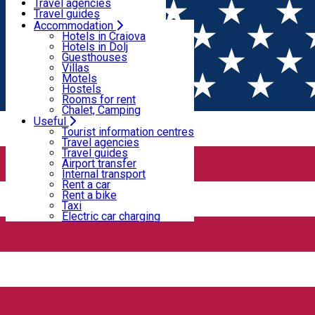
Motels
Travel agencies
Hostels
Travel guides
Rooms for rent
Airport transfer
Accommodation
Home
PLACES
Chalet, Camping
Internal transport
Hotels in Craiova
Rent a car
Hotels in Dolj
Rent a bike
Guesthouses
Swimming pools
Taxi
Villas
Electric car charging
Motels
Hostels
Rooms for rent
Swimming pool
Chalet, Camping
Useful
Open
Tourist information centres
Travel agencies
Travel guides
Azure Pool & Lounge
Airport transfer
Internal transport
Rent a car
Rent a bike
The only pool in the middle of the town
Taxi
Electric car charging
Brazda lui Novac, nr 63, Craiova, Romania
Bar / Pub
Event hall
Swimming pool
Chicago Pub & Events