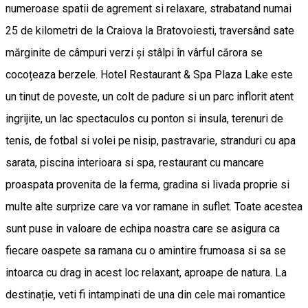
numeroase spatii de agrement si relaxare, strabatand numai
25 de kilometri de la Craiova la Bratovoiesti, traversând sate
mărginite de câmpuri verzi și stâlpi în vârful cărora se
cocoțeaza berzele. Hotel Restaurant & Spa Plaza Lake este
un tinut de poveste, un colt de padure si un parc inflorit atent
ingrijite, un lac spectaculos cu ponton si insula, terenuri de
tenis, de fotbal si volei pe nisip, pastravarie, stranduri cu apa
sarata, piscina interioara si spa, restaurant cu mancare
proaspata provenita de la ferma, gradina si livada proprie si
multe alte surprize care va vor ramane in suflet. Toate acestea
sunt puse in valoare de echipa noastra care se asigura ca
fiecare oaspete sa ramana cu o amintire frumoasa si sa se
intoarca cu drag in acest loc relaxant, aproape de natura. La
destinație, veti fi intampinati de una din cele mai romantice