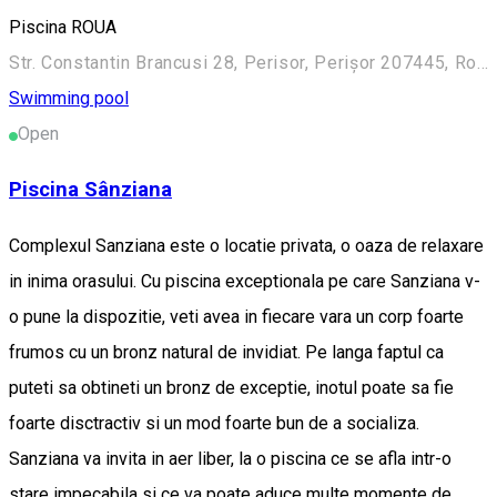
Piscina ROUA
Str. Constantin Brancusi 28, Perisor, Perișor 207445, Romania
Swimming pool
Open
Piscina Sânziana
Complexul Sanziana este o locatie privata, o oaza de relaxare
in inima orasului. Cu piscina exceptionala pe care Sanziana v-
o pune la dispozitie, veti avea in fiecare vara un corp foarte
frumos cu un bronz natural de invidiat. Pe langa faptul ca
puteti sa obtineti un bronz de exceptie, inotul poate sa fie
foarte disctractiv si un mod foarte bun de a socializa.
Sanziana va invita in aer liber, la o piscina ce se afla intr-o
stare impecabila si ce va poate aduce multe momente de