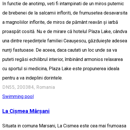
In functie de anotimp, veti fi intampinati de un miros puternic
de brebenei de la salcamii infloriti, de frumusetea desavarsita
a magnoliilor inflorite, de miros de pământ reavăn și iarbă
proaspăt cosită. Nu e de mirare că hotelul Plaza Lake, cândva
una dintre reședințele familiei Ceaușescu, găzduiește adesea
nunți fastuoase. De aceea, daca cautati un loc unde sa va
puteti regăsi echilibrul interior, îmbinând armonios relaxarea
cu sportul si medicina, Plaza Lake este propunerea ideala
pentru a va indeplini dorintele.
DN55, 200384, Romania
Swimming pool
La Cișmea Mârșani
Situata in comuna Marsani, La Cismea este cea mai frumoasa