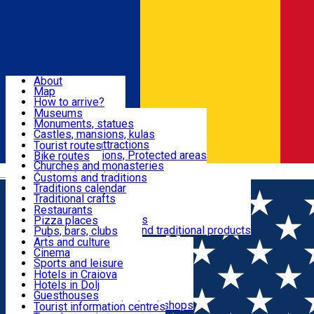
Sign In
Sign Up Free
Dolj & Craiova
About
Map
Attractions
How to arrive?
Recommendations
Museums
Tourist attractions
Monuments, statues
Routes
News
Castles, mansions, kulas
Architectural attractions
Tourist routes
Natural attractions, Protected areas
Bike routes
Customs, Traditions
Churches and monasteries
Română
Archaeological sites
Customs and traditions
Parks and gardens
Traditions calendar
Food & Drinks
Traditional crafts
Traditional cuisine
Restaurants
Wineries and vineyards
Pizza places
Leisure & Fun
Local manufacturers and traditional products
Pubs, bars, clubs
Cafes and teahouses
Arts and culture
Sweets and ice cream
Cinema
Accommodation
Fast-food
Sports and leisure
Horse riding
Hotels in Craiova
Swimming pools
Hotels in Dolj
Useful
Zoo
Guesthouses
Shopping, souvenirs, bookshops
Villas
Tourist information centres