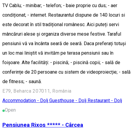
TV Cablu; - minibar; - telefon; - baie proprie cu dus; - aer
condiționat; - internet. Restaurantul dispune de 140 locuri si
este decorat în stil tradițional românesc. Aici puteți servi
mâncăruri alese și organiza diverse mese festive. Taraful
pensiunii vă va încânta seară de seară. Daca preferați totuși
un loc mai liniștit vă invităm pe terasa pensiunii sau în
foișoare. Alte facilități: - piscină; - piscină copii; - sală de
conferințe de 20 persoane cu sistem de videoproiecție; - sală
de fitness; - saună.
E79, Beharca 207011, România
Accommodation - Dolj
Guesthouse - Dolj
Restaurant - Dolj
Open
Pensiunea Rixos ***** - Cârcea