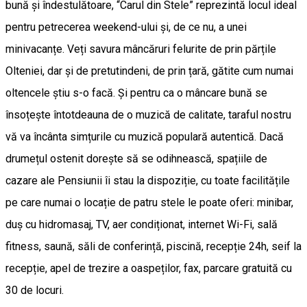
bună și îndestulătoare, “Carul din Stele” reprezintă locul ideal
pentru petrecerea weekend-ului și, de ce nu, a unei
minivacanțe. Veți savura mâncăruri felurite de prin părțile
Olteniei, dar și de pretutindeni, de prin țară, gătite cum numai
oltencele știu s-o facă. Și pentru ca o mâncare bună se
însoțește întotdeauna de o muzică de calitate, taraful nostru
vă va încânta simțurile cu muzică populară autentică. Dacă
drumețul ostenit dorește să se odihnească, spațiile de
cazare ale Pensiunii îi stau la dispoziție, cu toate facilitățile
pe care numai o locație de patru stele le poate oferi: minibar,
duș cu hidromasaj, TV, aer condiționat, internet Wi-Fi, sală
fitness, saună, săli de conferință, piscină, recepție 24h, seif la
recepție, apel de trezire a oaspeților, fax, parcare gratuită cu
30 de locuri.