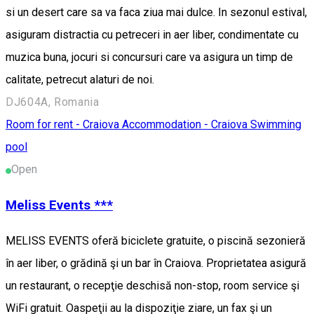
si un desert care sa va faca ziua mai dulce. In sezonul estival,
asiguram distractia cu petreceri in aer liber, condimentate cu
muzica buna, jocuri si concursuri care va asigura un timp de
calitate, petrecut alaturi de noi.
DJ604A, Romania
Room for rent - Craiova
Accommodation - Craiova
Swimming
pool
Open
Meliss Events ***
MELISS EVENTS oferă biciclete gratuite, o piscină sezonieră
în aer liber, o grădină şi un bar în Craiova. Proprietatea asigură
un restaurant, o recepţie deschisă non-stop, room service şi
WiFi gratuit. Oaspeţii au la dispoziţie ziare, un fax şi un