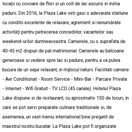
locații cu covoare de flori si un colt de lac ascuns in inima
padurii. Din 2016, la Plaza Lake veti gasi o adevarata statiune
cu conditii excelente de relaxare, agrement si nenumărate
activități pentru petrecerea concediilor, vacantelor sau
weekend-urilor dumneavoastra. Camerele, cu o suprafata de
40-45 m2 dispun de pat matrimonial. Camerele au balcoane
generoase si vedere spre lac si padure, pentru a va putea
bucura de un sejur relaxant, in mijlocul naturii. Facilitati camere:
- Aer Conditionat - Room Service - Mini-Bar - Parcare Privata
- Internet - Wifi Gratuit - TV LCD (45 canale). Hotelul Plaza
Lake dispune si de restaurant, cu aproximativ 150 de locuri, in
care se pot servi preparate culinare traditionale si, de
asemenea, un vast meniu international bine pregatit de
maestrul nostru bucatar. La Plaza Lake pot fi organizate