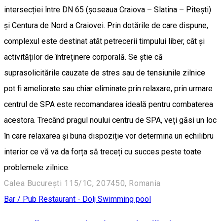
intersecției între DN 65 (șoseaua Craiova – Slatina – Pitești)
și Centura de Nord a Craiovei. Prin dotările de care dispune,
complexul este destinat atât petrecerii timpului liber, cât și
activităților de întreținere corporală. Se știe că
suprasolicitările cauzate de stres sau de tensiunile zilnice
pot fi ameliorate sau chiar eliminate prin relaxare, prin urmare
centrul de SPA este recomandarea ideală pentru combaterea
acestora. Trecând pragul noului centru de SPA, veți găsi un loc
în care relaxarea și buna dispoziție vor determina un echilibru
interior ce vă va da forța să treceți cu succes peste toate
problemele zilnice.
Calea București 115/1C, 207450, Romania
Bar / Pub
Restaurant - Dolj
Swimming pool