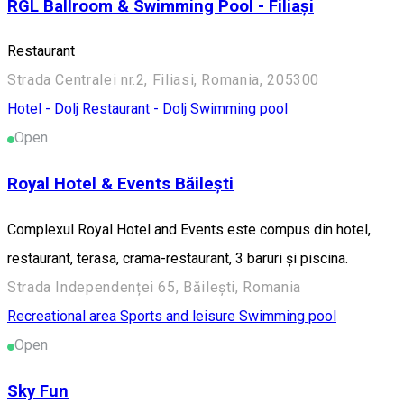
RGL Ballroom & Swimming Pool - Filiași
Restaurant
Strada Centralei nr.2, Filiasi, Romania, 205300
Hotel - Dolj
Restaurant - Dolj
Swimming pool
Open
Royal Hotel & Events Băilești
Complexul Royal Hotel and Events este compus din hotel,
restaurant, terasa, crama-restaurant, 3 baruri și piscina.
Strada Independenței 65, Băilești, Romania
Recreational area
Sports and leisure
Swimming pool
Open
Sky Fun