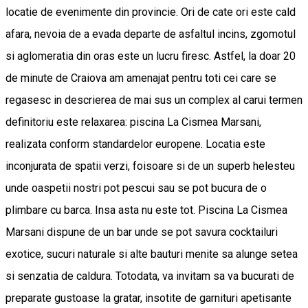
locatie de evenimente din provincie. Ori de cate ori este cald
afara, nevoia de a evada departe de asfaltul incins, zgomotul
si aglomeratia din oras este un lucru firesc. Astfel, la doar 20
de minute de Craiova am amenajat pentru toti cei care se
regasesc in descrierea de mai sus un complex al carui termen
definitoriu este relaxarea: piscina La Cismea Marsani,
realizata conform standardelor europene. Locatia este
inconjurata de spatii verzi, foisoare si de un superb helesteu
unde oaspetii nostri pot pescui sau se pot bucura de o
plimbare cu barca. Insa asta nu este tot. Piscina La Cismea
Marsani dispune de un bar unde se pot savura cocktailuri
exotice, sucuri naturale si alte bauturi menite sa alunge setea
si senzatia de caldura. Totodata, va invitam sa va bucurati de
preparate gustoase la gratar, insotite de garnituri apetisante