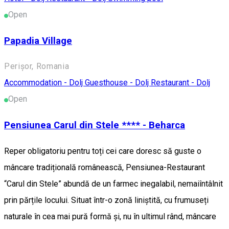
Open
Papadia Village
Perișor, Romania
Accommodation - Dolj
Guesthouse - Dolj
Restaurant - Dolj
Open
Pensiunea Carul din Stele **** - Beharca
Reper obligatoriu pentru toți cei care doresc să guste o
mâncare tradițională românească, Pensiunea-Restaurant
“Carul din Stele” abundă de un farmec inegalabil, nemaiîntâlnit
prin părțile locului. Situat într-o zonă liniștită, cu frumuseți
naturale în cea mai pură formă și, nu în ultimul rând, mâncare