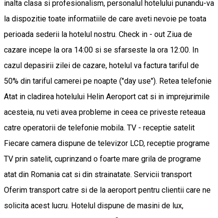
inalta clasa si profesionalism, personalul hotelului punandu-va
la dispozitie toate informatiile de care aveti nevoie pe toata
perioada sederii la hotelul nostru. Check in - out Ziua de
cazare incepe la ora 14:00 si se sfarseste la ora 12:00. In
cazul depasirii zilei de cazare, hotelul va factura tariful de
50% din tariful camerei pe noapte ("day use"). Retea telefonie
Atat in cladirea hotelului Helin Aeroport cat si in imprejurimile
acesteia, nu veti avea probleme in ceea ce priveste reteaua
catre operatorii de telefonie mobila. TV - receptie satelit
Fiecare camera dispune de televizor LCD, receptie programe
TV prin satelit, cuprinzand o foarte mare grila de programe
atat din Romania cat si din strainatate. Servicii transport
Oferim transport catre si de la aeroport pentru clientii care ne
solicita acest lucru. Hotelul dispune de masini de lux,