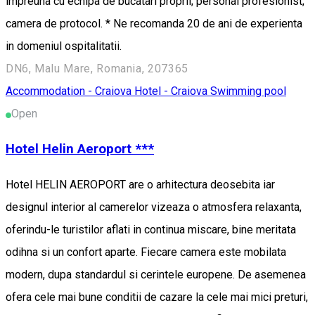
impreuna cu echipa de bucatari proprii; personal profesionist;
camera de protocol. * Ne recomanda 20 de ani de experienta
in domeniul ospitalitatii.
DN6, Malu Mare, Romania, 207365
Accommodation - Craiova
Hotel - Craiova
Swimming pool
Open
Hotel Helin Aeroport ***
Hotel HELIN AEROPORT are o arhitectura deosebita iar
designul interior al camerelor vizeaza o atmosfera relaxanta,
oferindu-le turistilor aflati in continua miscare, bine meritata
odihna si un confort aparte. Fiecare camera este mobilata
modern, dupa standardul si cerintele europene. De asemenea
ofera cele mai bune conditii de cazare la cele mai mici preturi,