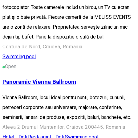
fotocopiator. Toate camerele includ un birou, un TV cu ecran
plat şi o baie privată. Fiecare cameră de la MELISS EVENTS
are o zonă de relaxare. Proprietatea serveşte zilnic un mic
dejun tip bufet. Pune la dispozitie o sală de bal.
Centura de Nord, Craiova, Romania
Swimming pool
Open
Panoramic Vienna Ballroom
Vienna Ballroom, locul ideal pentru nunti, botezuri, cununii,
petreceri corporate sau aniversare, majorate, conferinte,
seminarii, lansari de produse, expozitii, baluri, banchete, etc.
Aleea 2 Drumul Muntenilor, Craiova 200445, Romania
Hotel - Dolj
Restaurant - Dolj
Swimming pool