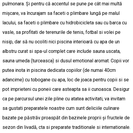
pulmonara. Și pentru că accentul se pune pe cât mai multă
mișcare, va încurajam sa faceti o plimbare lungă pe malul
lacului, sa faceti o plimbare cu hidrobicicleta sau cu barca cu
vasle, sa profitati de terenurile de tenis, fotbal si volei pe
nisip, dar să nu ocoliti nici piscina interioară cu apa de un
albstru curat si spa-ul complet care include sauna uscata,
sauna umeda (turceasca) si dusul emotional aromat. Copii vor
putea inota in piscina dedicata copiilor (de numai 40cm
adancime) cu tobogane cu apa, loc de joaca pentru copii si se
pot imprieteni cu poneii care asteapta sa ii cunoasca. Desigur
ca pe parcursul unei zile pline cu atatea activitati, va invitam
sa gustati preparatele noastre cum sunt deliciile culinare
bazate pe păstrăv proaspăt din bazinele proprii și fructele de
sezon din livadă, cta si preparate traditionale si internationale.