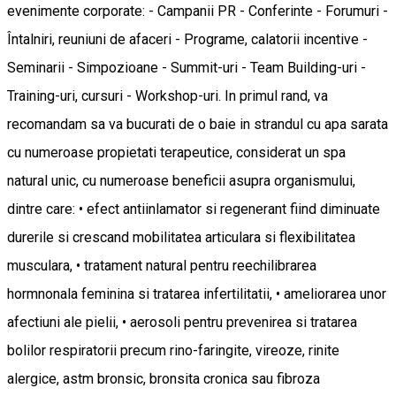
evenimente corporate: - Campanii PR - Conferinte - Forumuri -
Întalniri, reuniuni de afaceri - Programe, calatorii incentive -
Seminarii - Simpozioane - Summit-uri - Team Building-uri -
Training-uri, cursuri - Workshop-uri. In primul rand, va
recomandam sa va bucurati de o baie in strandul cu apa sarata
cu numeroase propietati terapeutice, considerat un spa
natural unic, cu numeroase beneficii asupra organismului,
dintre care: • efect antiinlamator si regenerant fiind diminuate
durerile si crescand mobilitatea articulara si flexibilitatea
musculara, • tratament natural pentru reechilibrarea
hormnonala feminina si tratarea infertilitatii, • ameliorarea unor
afectiuni ale pielii, • aerosoli pentru prevenirea si tratarea
bolilor respiratorii precum rino-faringite, vireoze, rinite
alergice, astm bronsic, bronsita cronica sau fibroza