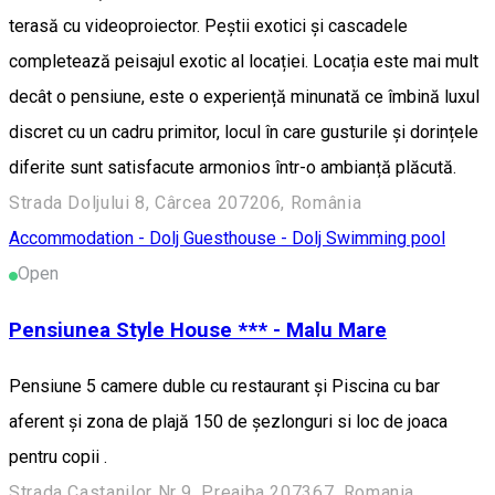
terasă cu videoproiector. Peștii exotici și cascadele
completează peisajul exotic al locației. Locația este mai mult
decât o pensiune, este o experiență minunată ce îmbină luxul
discret cu un cadru primitor, locul în care gusturile și dorințele
diferite sunt satisfacute armonios într-o ambianță plăcută.
Strada Doljului 8, Cârcea 207206, România
Accommodation - Dolj
Guesthouse - Dolj
Swimming pool
Open
Pensiunea Style House *** - Malu Mare
Pensiune 5 camere duble cu restaurant și Piscina cu bar
aferent și zona de plajă 150 de șezlonguri si loc de joaca
pentru copii .
Strada Castanilor Nr 9, Preajba 207367, Romania