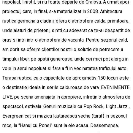
nepoluat, linistit, si nu foarte departe de Craiova. A urmat apoi
proiectul, care, in final, s-a materializat in 2008. Arhitectura
rustica germana a cladirii, ofera o atmosfera calda, primitoare,
unde alaturi de prieteni, simti cu adevarat ca te-ai despartit de
oras si intri intr-o atmosfera de vacanta. Pentru sezonul cald,
am dorit sa oferim clientilor nostri o solutie de petrecere a
timpului liber, pe spatii generoase, unde cei mici pot alerga in
voie in aerul nepoluat si fara a fi in vecinatatea traficului auto.
Terasa rustica, cu o capacitate de aproximativ 150 locuri este
o destinatie ideala in serile calduroase de vara. EVENIMENTE
LIVE, pe scena amenajata in apropiere, intretin o atmosfera de
spectacol, estivala. Genuri muzicale ca Pop Rock, Light Jazz ,
Evergreen cat si muzica lautareasca veche (taraf) in sezonul
rece, la "Hanul cu Ponei" sunt la ele acasa. Deasemenea,