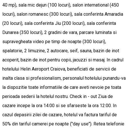
40 mp), sala mic dejun (100 locuri), salon international (450
locuri), salon romanesc (300 locuri), sala conferinta Amaradia
(20 locuri), sala conferinta Jiu (200 locuri), sala conferinta
Dunarea (350 locuri), 2 gradini de vara, parcare luminata si
supravegheata video pe timp de noapte (300 locuri),
spalatorie, 2 limuzine, 2 autocare, seif, sauna, bazin de inot
acoperit, bazin de inot pentru copii, jacuzzi si masaj. In cadrul
hotelului Helin Aeroport Craiova, beneficiati de servicii de
inalta clasa si profesionalism, personalul hotelului punandu-va
la dispozitie toate informatiile de care aveti nevoie pe toata
perioada sederii la hotelul nostru. Check in - out Ziua de
cazare incepe la ora 14:00 si se sfarseste la ora 12:00. In
cazul depasirii zilei de cazare, hotelul va factura tariful de
50% din tariful camerei pe noapte ("day use"). Retea telefonie