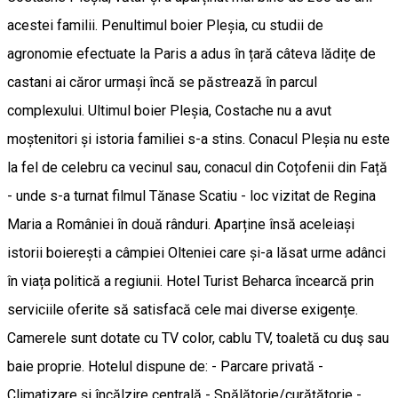
acestei familii. Penultimul boier Pleșia, cu studii de
agronomie efectuate la Paris a adus în țară câteva lădițe de
castani ai căror urmași încă se păstrează în parcul
complexului. Ultimul boier Pleșia, Costache nu a avut
moștenitori și istoria familiei s-a stins. Conacul Pleșia nu este
la fel de celebru ca vecinul sau, conacul din Coțofenii din Față
- unde s-a turnat filmul Tănase Scatiu - loc vizitat de Regina
Maria a României în două rânduri. Aparține însă aceleiași
istorii boierești a câmpiei Olteniei care și-a lăsat urme adânci
în viața politică a regiunii. Hotel Turist Beharca încearcă prin
serviciile oferite să satisfacă cele mai diverse exigențe.
Camerele sunt dotate cu TV color, cablu TV, toaletă cu duş sau
baie proprie. Hotelul dispune de: - Parcare privată -
Climatizare şi încălzire centrală - Spălătorie/curăţătorie -