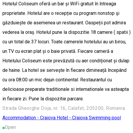
Hotelul Coliseum oferă un bar și WiFi gratuit în întreaga
proprietate. Hotelul are o recepție cu program nonstop şi
găzduiește de asemenea un restaurant. Oaspeții pot admira
vederea la oraș. Hotelul pune la dispozitie 18 camere ( spatii )
cu un total de 37 locuri. Toate camerele hotelului au un birou,
un TV cu ecran plat și o baie privată. Fiecare cameră a
Hotelului Coliseum este prevăzută cu aer condiționat și dulap
de haine. La hotel se servește în fiecare dimineață începând
cu ora 08:00 un mic dejun continental. Restaurantul cu
delicioase preparate traditionale si internationale va asteapta
in fiecare zi. Pune la dispozitie parcare.
Strada Gheorghe Doja, nr. 16, Calafat, 205200, Romania
Accommodation - Craiova
Hotel - Craiova
Swimming pool
Open