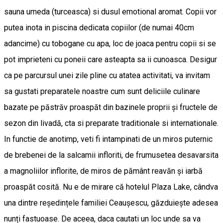
sauna umeda (turceasca) si dusul emotional aromat. Copii vor
putea inota in piscina dedicata copiilor (de numai 40cm
adancime) cu tobogane cu apa, loc de joaca pentru copii si se
pot imprieteni cu poneii care asteapta sa ii cunoasca. Desigur
ca pe parcursul unei zile pline cu atatea activitati, va invitam
sa gustati preparatele noastre cum sunt deliciile culinare
bazate pe păstrăv proaspăt din bazinele proprii și fructele de
sezon din livadă, cta si preparate traditionale si internationale.
In functie de anotimp, veti fi intampinati de un miros puternic
de brebenei de la salcamii infloriti, de frumusetea desavarsita
a magnoliilor inflorite, de miros de pământ reavăn și iarbă
proaspăt cosită. Nu e de mirare că hotelul Plaza Lake, cândva
una dintre reședințele familiei Ceaușescu, găzduiește adesea
nunți fastuoase. De aceea, daca cautati un loc unde sa va