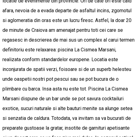
locatie de evenimente din provincie. Ori de cate ori este cald
afara, nevoia de a evada departe de asfaltul incins, zgomotul
si aglomeratia din oras este un lucru firesc. Astfel, la doar 20
de minute de Craiova am amenajat pentru toti cei care se
regasesc in descrierea de mai sus un complex al carui termen
definitoriu este relaxarea: piscina La Cismea Marsani,
realizata conform standardelor europene. Locatia este
inconjurata de spatii verzi, foisoare si de un superb helesteu
unde oaspetii nostri pot pescui sau se pot bucura de o
plimbare cu barca. Insa asta nu este tot. Piscina La Cismea
Marsani dispune de un bar unde se pot savura cocktailuri
exotice, sucuri naturale si alte bauturi menite sa alunge setea
si senzatia de caldura. Totodata, va invitam sa va bucurati de
preparate gustoase la gratar, insotite de garnituri apetisante