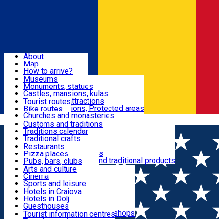
Sign In
Sign Up Free
Dolj & Craiova
About
Map
Attractions
How to arrive?
Recommendations
Museums
Tourist attractions
Monuments, statues
Routes
News
Castles, mansions, kulas
Architectural attractions
Tourist routes
Natural attractions, Protected areas
Bike routes
Customs, Traditions
Churches and monasteries
Română
Archaeological sites
Customs and traditions
Parks and gardens
Traditions calendar
Food & Drinks
Traditional crafts
Traditional cuisine
Restaurants
Wineries and vineyards
Pizza places
Leisure & Fun
Local manufacturers and traditional products
Pubs, bars, clubs
Cafes and teahouses
Arts and culture
Sweets and ice cream
Cinema
Accommodation
Fast-food
Sports and leisure
Horse riding
Hotels in Craiova
Swimming pools
Hotels in Dolj
Useful
Zoo
Guesthouses
Shopping, souvenirs, bookshops
Villas
Tourist information centres