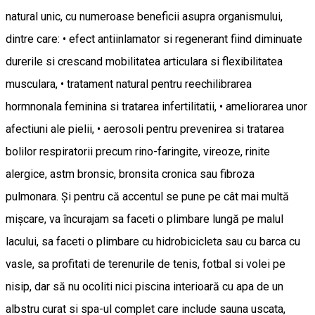
natural unic, cu numeroase beneficii asupra organismului,
dintre care: • efect antiinlamator si regenerant fiind diminuate
durerile si crescand mobilitatea articulara si flexibilitatea
musculara, • tratament natural pentru reechilibrarea
hormnonala feminina si tratarea infertilitatii, • ameliorarea unor
afectiuni ale pielii, • aerosoli pentru prevenirea si tratarea
bolilor respiratorii precum rino-faringite, vireoze, rinite
alergice, astm bronsic, bronsita cronica sau fibroza
pulmonara. Și pentru că accentul se pune pe cât mai multă
mișcare, va încurajam sa faceti o plimbare lungă pe malul
lacului, sa faceti o plimbare cu hidrobicicleta sau cu barca cu
vasle, sa profitati de terenurile de tenis, fotbal si volei pe
nisip, dar să nu ocoliti nici piscina interioară cu apa de un
albstru curat si spa-ul complet care include sauna uscata,