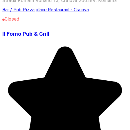
Strada Romain Rolland 13, Craiova 200389, Romania
Bar / Pub
Pizza place
Restaurant - Craiova
Closed
Il Forno Pub & Grill