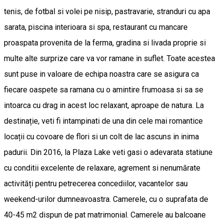
tenis, de fotbal si volei pe nisip, pastravarie, stranduri cu apa
sarata, piscina interioara si spa, restaurant cu mancare
proaspata provenita de la ferma, gradina si livada proprie si
multe alte surprize care va vor ramane in suflet. Toate acestea
sunt puse in valoare de echipa noastra care se asigura ca
fiecare oaspete sa ramana cu o amintire frumoasa si sa se
intoarca cu drag in acest loc relaxant, aproape de natura. La
destinație, veti fi intampinati de una din cele mai romantice
locații cu covoare de flori si un colt de lac ascuns in inima
padurii. Din 2016, la Plaza Lake veti gasi o adevarata statiune
cu conditii excelente de relaxare, agrement si nenumărate
activități pentru petrecerea concediilor, vacantelor sau
weekend-urilor dumneavoastra. Camerele, cu o suprafata de
40-45 m2 dispun de pat matrimonial. Camerele au balcoane