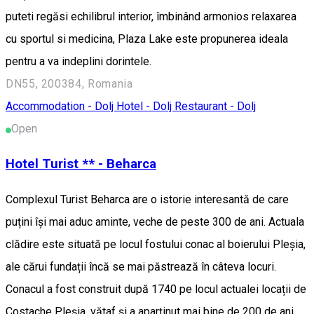
puteti regăsi echilibrul interior, îmbinând armonios relaxarea
cu sportul si medicina, Plaza Lake este propunerea ideala
pentru a va indeplini dorintele.
DN55, 200384, Romania
Accommodation - Dolj
Hotel - Dolj
Restaurant - Dolj
Open
Hotel Turist ** - Beharca
Complexul Turist Beharca are o istorie interesantă de care
puțini își mai aduc aminte, veche de peste 300 de ani. Actuala
clădire este situată pe locul fostului conac al boierului Pleșia,
ale cărui fundații încă se mai păstrează în câteva locuri.
Conacul a fost construit după 1740 pe locul actualei locații de
Costache Pleșia, vătaf și a aparținut mai bine de 200 de ani