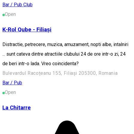
Bar / Pub
Club
Open
K-Rol Qube - Filiași
Distractie, petrecere, muzica, amuzament, nopti albe, intalniri
... sunt cateva dintre atractiile clubului 24 de ore intr-o zi, 24
de beri intr-o lada. Vreo coincidenta?
Bulevardul Racoțeanu 155, Filiași 205300, Romania
Bar / Pub
Open
La Chitarre