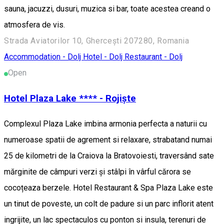
sauna, jacuzzi, dusuri, muzica si bar, toate acestea creand o
atmosfera de vis.
Strada Aviatorilor 10, Ghercești 207280, Romania
Accommodation - Dolj
Hotel - Dolj
Restaurant - Dolj
Open
Hotel Plaza Lake **** - Rojiște
Complexul Plaza Lake imbina armonia perfecta a naturii cu
numeroase spatii de agrement si relaxare, strabatand numai
25 de kilometri de la Craiova la Bratovoiesti, traversând sate
mărginite de câmpuri verzi și stâlpi în vârful cărora se
cocoțeaza berzele. Hotel Restaurant & Spa Plaza Lake este
un tinut de poveste, un colt de padure si un parc inflorit atent
ingrijite, un lac spectaculos cu ponton si insula, terenuri de