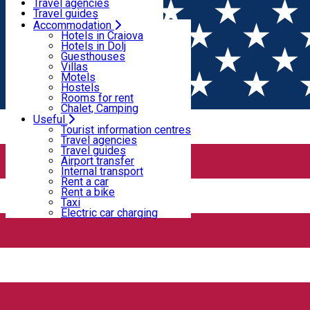
Motels
Travel agencies
Hostels
Travel guides
Rooms for rent
Airport transfer
Accommodation
Home
PLACES
Chalet, Camping
Internal transport
Hotels in Craiova
Rent a car
Hotels in Dolj
Rent a bike
Guesthouses
Places
Taxi
Villas
Electric car charging
Motels
Hostels
Rooms for rent
Bar / Pub
Restaurant - Craiova
Chalet, Camping
Useful
Open
Tourist information centres
Travel agencies
Travel guides
Gravity Pub&Restaurant
Airport transfer
Internal transport
Rent a car
Rent a bike
Pub-Restaurant in the City Center of Craiova. Live music and
Taxi
Electric car charging
concerts, Good food and drinks. During the summer you can
sit outside.
Strada Romain Rolland 11, Craiova, Romania
Restaurant - Dolj
Closed