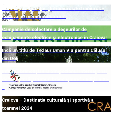
Vernisajul expoziției „Intramuros/Extramuros -
Craiova pe memorie externă”
Campanie de colectare a deșeurilor de
echipamente electrice și electronice în Craiova!
Încă un titlu de Tezaur Uman Viu pentru Călușul
din Dolj
Infinitul brâncușian la Simpozionul Internațional
de Sculptură „Drumuri brâncușiene“ - ediția a XI-
a
Craiova – Destinația culturală și sportivă a
toamnei 2024