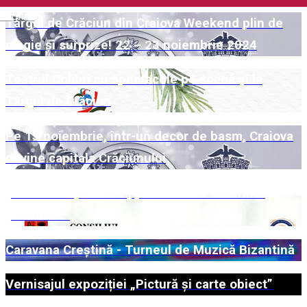
English
Târgul de Crăciun din Craiova Weekend plin de
magie și surprize! 22 – 23 noiembrie 2024
Teatrul Colibri cu spectacole pe scenă și la
Târgul de Crăciun
Pe 15 noiembrie, într-un decor de basm, Craiova
devine capitala Crăciunului
„Universuri paralele“, pe simezele Galeriilor
„Cromatic“
Caravana Creștină - Turneul de Muzică Bizantină
Vernisajul expoziției „Pictură și carte obiect”