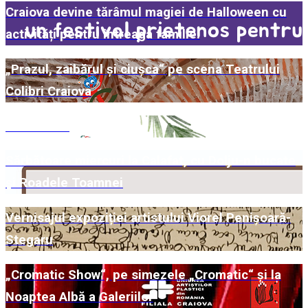
Craiova devine tărâmul magiei de Halloween cu
activități pentru întreaga familie!
„Prazul, zaibărul și ciușca“ pe scena Teatrului
Colibri Craiova
Comunicat
Sărbătoare miercuri la Calafat, cu Dolju-n bucate
și Roadele Toamnei
Vernisajul expoziției artistului Viorel Penișoară-
Stegaru
„Cromatic Show“, pe simezele „Cromatic“ și la
Noaptea Albă a Galeriilor