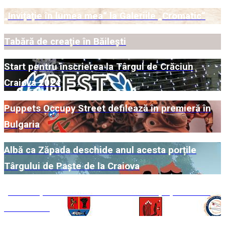
„Invițație în lumea mea“ la Galeriile „Cromatic“
Tabără de creație în Băilești
Start pentru înscrierea la Târgul de Crăciun
Craiova 2024
Puppets Occupy Street defilează în premieră în
Bulgaria
Albă ca Zăpada deschide anul acesta porțile
Târgului de Paște de la Craiova
„Brâncușiana Junior“ la Muzeul Cărții și Exilului
Românesc