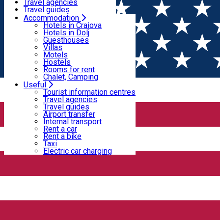
Motels
Travel agencies
Hostels
Travel guides
Rooms for rent
Airport transfer
Accommodation
Home
News
Chalet, Camping
Internal transport
Hotels in Craiova
Rent a car
Hotels in Dolj
Rent a bike
Guesthouses
News
Taxi
Villas
Electric car charging
Motels
Hostels
Rooms for rent
Alina Eremia te așteaptă, în weekend, la Târgul
Chalet, Camping
Useful
de Crăciun Craiova
Tourist information centres
Travel agencies
Travel guides
Week-end Colibri cu povești pe scenă și la Târgul
Airport transfer
Internal transport
Rent a car
de Crăciun
Rent a bike
Taxi
Electric car charging
Stagiunea Colibri. ACTul 9: Marcel Iureș cu
„Rosto“ pe scena Teatrului Colibri
Sărbătoare vineri la Calafat, dedicată Zilei
Naționale a României