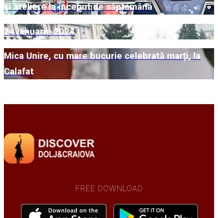
și ateliere la început de săptămână
24 ianuarie 2024
Mica Unire, cu mare bucurie celebrată marți, la
Calafat
SEE MORE
FREE DOWNLOAD