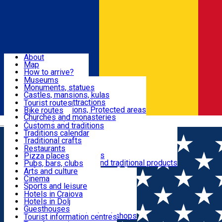
Sign In
Sign Up Free
Dolj & Craiova
About
Map
Attractions
How to arrive?
Recommendations
Museums
Tourist attractions
Monuments, statues
Routes
News
Castles, mansions, kulas
Architectural attractions
Tourist routes
Natural attractions, Protected areas
Bike routes
Customs, Traditions
Churches and monasteries
Română
Archaeological sites
Customs and traditions
Parks and gardens
Traditions calendar
Food & Drinks
Traditional crafts
Traditional cuisine
Restaurants
Wineries and vineyards
Pizza places
Leisure & Fun
Local manufacturers and traditional products
Pubs, bars, clubs
Cafes and teahouses
Arts and culture
Sweets and ice cream
Cinema
Accommodation
Fast-food
Sports and leisure
Horse riding
Hotels in Craiova
Swimming pools
Hotels in Dolj
Useful
Zoo
Guesthouses
Shopping, souvenirs, bookshops
Villas
Tourist information centres