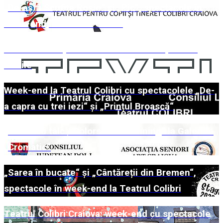
„De-aș fi Scufița Roșie“ și „Pic“, spectacole în
week-end, la Teatrul Colibri
Continuă campania de colectare a deșeurilor
textile
Week-end la Teatrul Colibri cu spectacolele „De-
a capra cu trei iezi“ și „Prințul Broască“
„Culori cu tâlc / Colors with meaning“ la Galeriile
„Cromatic“
„Sarea în bucate“ și „Cântăreții din Bremen“,
spectacole în week-end la Teatrul Colibri
Teatrul Colibri Craiova: week-end cu spectacole